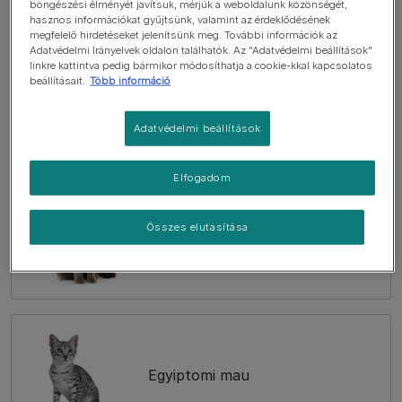
böngészési élményét javítsuk, mérjük a weboldalunk közönségét,
hasznos információkat gyűjtsünk, valamint az érdeklődésének
megfelelő hirdetéseket jelenítsünk meg. További információk az
Adatvédelmi Irányelvek oldalon találhatók. Az "Adatvédelmi beállítások"
linkre kattintva pedig bármikor módosíthatja a cookie-kkal kapcsolatos
beállításait.
Több információ
Birman
Adatvédelmi beállítások
Elfogadom
Összes elutasítása
Brit rövidszőrű
Egyiptomi mau