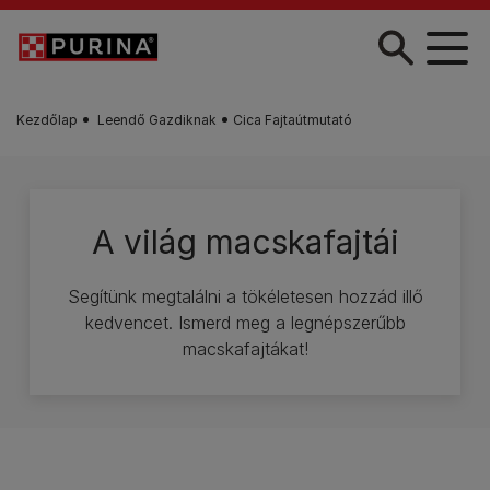
Skip to main content
Kezdőlap
Leendő Gazdiknak
Cica Fajtaútmutató
A világ macskafajtái
Segítünk megtalálni a tökéletesen hozzád illő
kedvencet. Ismerd meg a legnépszerűbb
macskafajtákat!