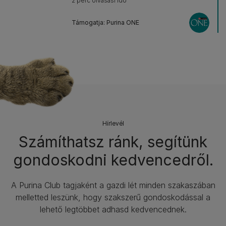
2 perc olvasási idő
Támogatja: Purina ONE
Hírlevél​
Számíthatsz ránk, segítünk
gondoskodni kedvencedről.​
A Purina Club tagjaként a gazdi lét minden szakaszában
melletted leszünk, hogy szakszerű gondoskodással a
lehető legtöbbet adhasd kedvencednek.​