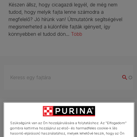
Készen állsz, hogy cicagazdi legyél, de még nem
tudod, hogy melyik fajta lenne számodra a
megfelelő? Jó hírünk van! Útmutatónk segítségével
megismerheted a különféle fajták igényeit, így
könnyebben el tudod dön...
Több
Szükségünk van az Ön hozzájárulására a folytatáshoz. Az "Elfogadom"
Bengáli
gombra kattintva hozzájárul az első- és harmadfeles cookie-k (és
hasonló eljárások) használatához, melyek lehetővé teszik, hogy az Ön