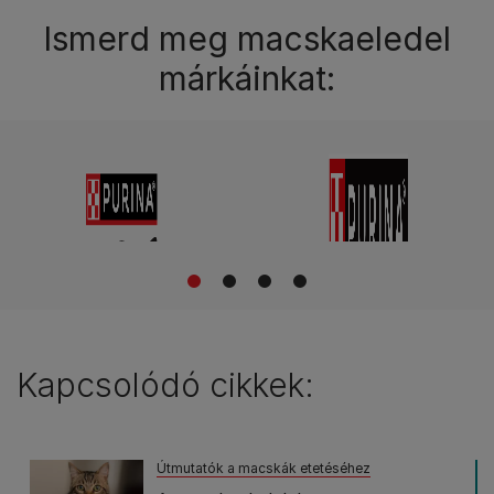
Ismerd meg macskaeledel
márkáinkat:
1
2
3
4
Kapcsolódó cikkek:
Útmutatók a macskák etetéséhez