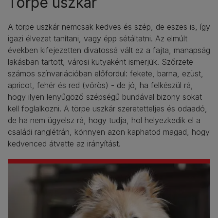
Törpe uszkár
A törpe uszkár nemcsak kedves és szép, de eszes is, így
igazi élvezet tanítani, vagy épp sétáltatni. Az elmúlt
években kifejezetten divatossá vált ez a fajta, manapság
lakásban tartott, városi kutyaként ismerjük. Szőrzete
számos színvariációban előfordul: fekete, barna, ezüst,
apricot, fehér és red (vörös) - de jó, ha felkészül rá,
hogy ilyen lenyűgöző szépségű bundával bizony sokat
kell foglalkozni. A törpe uszkár szeretetteljes és odaadó,
de ha nem ügyelsz rá, hogy tudja, hol helyezkedik el a
családi ranglétrán, könnyen azon kaphatod magad, hogy
kedvenced átvette az irányítást.