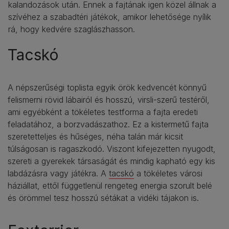
kalandozások után. Ennek a fajtának igen közel állnak a
szívéhez a szabadtéri játékok, amikor lehetősége nyílik
rá, hogy kedvére szaglászhasson.
Tacskó
A népszerűségi toplista egyik örök kedvencét könnyű
felismerni rövid lábairól és hosszú, virsli-szerű testéről,
ami egyébként a tökéletes testforma a fajta eredeti
feladatához, a borzvadászathoz. Ez a kistermetű fajta
szeretetteljes és hűséges, néha talán már kicsit
túlságosan is ragaszkodó. Viszont kifejezetten nyugodt,
szereti a gyerekek társaságát és mindig kapható egy kis
labdázásra vagy játékra. A
tacskó
a tökéletes városi
háziállat, ettől függetlenül rengeteg energia szorult belé
és örömmel tesz hosszú sétákat a vidéki tájakon is.