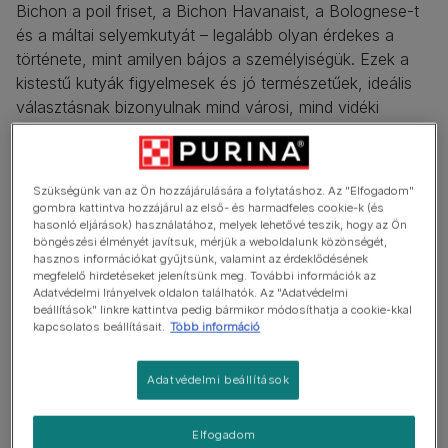
Bichon a poil friset, a Bichon Havanaist, a Bolognese-t
és a máltai selyemkutyát – legalább olyan érdekes a
története, mint amilyen bájos a személyiségük. Ezek a
kistestű kutyák figyelmesek és jó természetűek, ideális
választásnak bizonyulnak mind városi, mind vidéki
családoknak. Hűséges természetükből és lelkes
személyiségükből fakadóan remek társ válhat belőlük,
aki mókás és imád játszani is. Sokan választják a
Szükségünk van az Ön hozzájárulására a folytatáshoz. Az "Elfogadom"
bichonokat a gyönyörű, hosszú vagy göndör szőrük
gombra kattintva hozzájárul az első- és harmadfeles cookie-k (és
miatt, ami a hófehértől a barnán át egészen feketéig
hasonló eljárások) használatához, melyek lehetővé teszik, hogy az Ön
böngészési élményét javítsuk, mérjük a weboldalunk közönségét,
terjedő skálán mozoghat. A bundáját minden nap ki kell
hasznos információkat gyűjtsünk, valamint az érdeklődésének
kefélni.
megfelelő hirdetéseket jelenítsünk meg. További információk az
Adatvédelmi Irányelvek oldalon találhatók. Az "Adatvédelmi
beállítások" linkre kattintva pedig bármikor módosíthatja a cookie-kkal
kapcsolatos beállításait.
Több információ
Adatvédelmi beállítások
Elfogadom