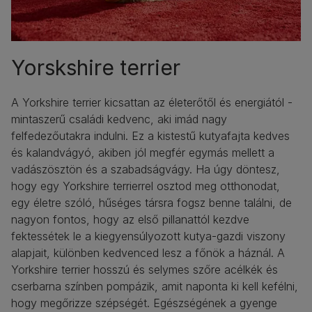
Yorskshire terrier
A Yorkshire terrier kicsattan az életerőtől és energiától -
mintaszerű családi kedvenc, aki imád nagy
felfedezőutakra indulni. Ez a kistestű kutyafajta kedves
és kalandvágyó, akiben jól megfér egymás mellett a
vadászösztön és a szabadságvágy. Ha úgy döntesz,
hogy egy Yorkshire terrierrel osztod meg otthonodat,
egy életre szóló, hűséges társra fogsz benne találni, de
nagyon fontos, hogy az első pillanattól kezdve
fektessétek le a kiegyensúlyozott kutya-gazdi viszony
alapjait, különben kedvenced lesz a főnök a háznál. A
Yorkshire terrier hosszú és selymes szőre acélkék és
cserbarna színben pompázik, amit naponta ki kell kefélni,
hogy megőrizze szépségét. Egészségének a gyenge