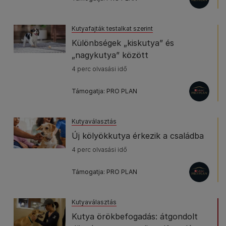
Kutyafajták testalkat szerint
Különbségek „kiskutya” és
„nagykutya” között
4 perc olvasási idő
Támogatja: PRO PLAN
Kutyaválasztás
Új kölyökkutya érkezik a családba
4 perc olvasási idő
Támogatja: PRO PLAN
Kutyaválasztás
Kutya örökbefogadás: átgondolt