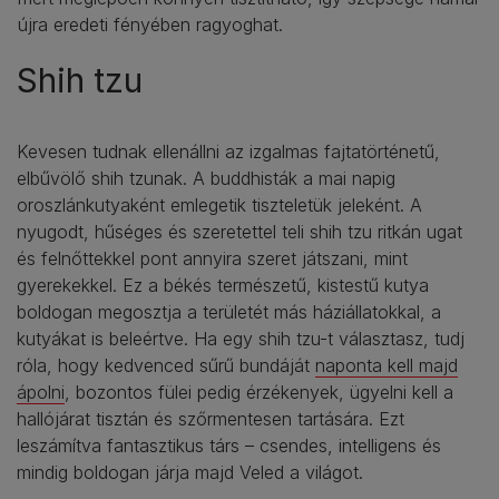
újra eredeti fényében ragyoghat.
Shih tzu
Kevesen tudnak ellenállni az izgalmas fajtatörténetű,
elbűvölő shih tzunak. A buddhisták a mai napig
oroszlánkutyaként emlegetik tiszteletük jeleként. A
nyugodt, hűséges és szeretettel teli shih tzu ritkán ugat
és felnőttekkel pont annyira szeret játszani, mint
gyerekekkel. Ez a békés természetű, kistestű kutya
boldogan megosztja a területét más háziállatokkal, a
kutyákat is beleértve. Ha egy shih tzu-t választasz, tudj
róla, hogy kedvenced sűrű bundáját
naponta kell majd
ápolni
, bozontos fülei pedig érzékenyek, ügyelni kell a
hallójárat tisztán és szőrmentesen tartására. Ezt
leszámítva fantasztikus társ – csendes, intelligens és
mindig boldogan járja majd Veled a világot.