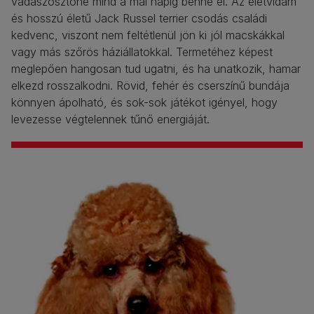
vadászösztöne mind a mai napig benne él. Az életvidám
és hosszú életű Jack Russel terrier csodás családi
kedvenc, viszont nem feltétlenül jön ki jól macskákkal
vagy más szőrös háziállatokkal. Termetéhez képest
meglepően hangosan tud ugatni, és ha unatkozik, hamar
elkezd rosszalkodni. Rövid, fehér és cserszínű bundája
könnyen ápolható, és sok-sok játékot igényel, hogy
levezesse végtelennek tűnő energiáját.