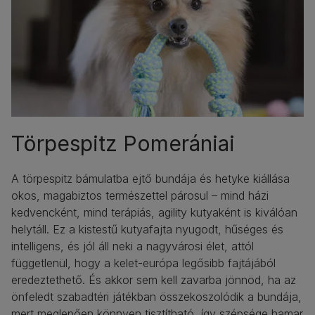
Törpespitz Pomerániai
A törpespitz bámulatba ejtő bundája és hetyke kiállása
okos, magabiztos természettel párosul – mind házi
kedvencként, mind terápiás, agility kutyaként is kiválóan
helytáll. Ez a kistestű kutyafajta nyugodt, hűséges és
intelligens, és jól áll neki a nagyvárosi élet, attól
függetlenül, hogy a kelet-európa legősibb fajtájából
eredeztethető. És akkor sem kell zavarba jönnöd, ha az
önfeledt szabadtéri játékban összekoszolódik a bundája,
mert meglepően könnyen tisztítható, így szépsége hamar