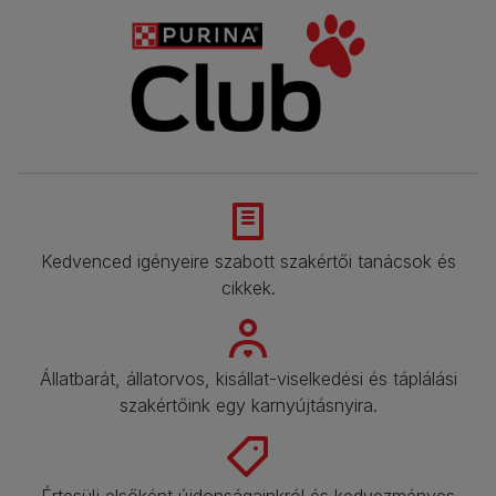
Kedvenced igényeire szabott szakértői tanácsok és
cikkek.​
Állatbarát, állatorvos, kisállat-viselkedési és táplálási
szakértőink egy karnyújtásnyira.​
Értesülj elsőként újdonságainkról és kedvezményes