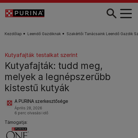
Skip to main content
Kezdőlap
Leendő Gazdiknak
Szakértői Tanácsaink Leendő Gazdik S
Kutyafajták testalkat szerint
Kutyafajták: tudd meg,
melyek a legnépszerűbb
kistestű kutyák
A PURINA szerkesztősége
Április 28, 2026
6 perc olvasási idő
Támogatja: