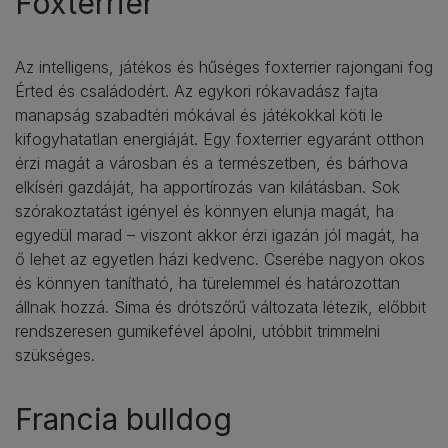
Foxterrier
Az intelligens, játékos és hűséges foxterrier rajongani fog
Érted és családodért. Az egykori rókavadász fajta
manapság szabadtéri mókával és játékokkal köti le
kifogyhatatlan energiáját. Egy foxterrier egyaránt otthon
érzi magát a városban és a természetben, és bárhova
elkíséri gazdáját, ha apportírozás van kilátásban. Sok
szórakoztatást igényel és könnyen elunja magát, ha
egyedül marad – viszont akkor érzi igazán jól magát, ha
ő lehet az egyetlen házi kedvenc. Cserébe nagyon okos
és könnyen tanítható, ha türelemmel és határozottan
állnak hozzá. Sima és drótszőrű változata létezik, előbbit
rendszeresen gumikefével ápolni, utóbbit trimmelni
szükséges.
Francia bulldog