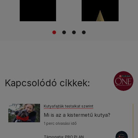
1
2
3
4
Kapcsolódó cikkek:
Kutyafajták testalkat szerint
Mi is az a kistermetű kutya?
1 perc olvasási idő
Támogatja: PRO PLAN