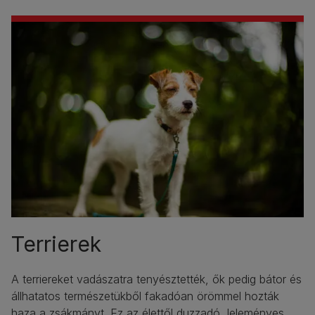
Terrierek
A terriereket vadászatra tenyésztették, ők pedig bátor és
állhatatos természetükből fakadóan örömmel hozták
haza a zsákmányt. Ez az élettől duzzadó, leleményes