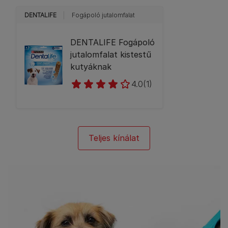
DENTALIFE
Fogápoló jutalomfalat
DENTALIFE Fogápoló
jutalomfalat kistestű
kutyáknak
4.0
(1)
Teljes kínálat