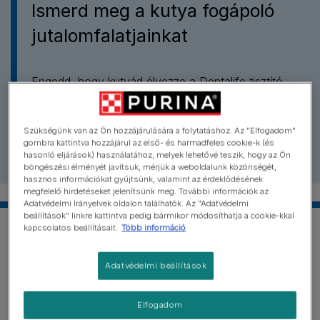
Ismerd meg a kutya fogápoló
jutalomfalatjainkat
Engedd, hogy kutyád élvezze a Dentalife tisztító
hatású fogápoló jutalomfalatokat, melyet már sok
boldog és elégedett gazdi választott kutyája fogainak
Szükségünk van az Ön hozzájárulására a folytatáshoz. Az "Elfogadom"
napi ápolására. Próbáld ki te is!
gombra kattintva hozzájárul az első- és harmadfeles cookie-k (és
hasonló eljárások) használatához, melyek lehetővé teszik, hogy az Ön
böngészési élményét javítsuk, mérjük a weboldalunk közönségét,
hasznos információkat gyűjtsünk, valamint az érdeklődésének
megfelelő hirdetéseket jelenítsünk meg. További információk az
Adatvédelmi Irányelvek oldalon találhatók. Az "Adatvédelmi
beállítások" linkre kattintva pedig bármikor módosíthatja a cookie-kkal
kapcsolatos beállításait.
Több információ
Adatvédelmi beállítások
Elfogadom