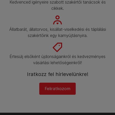
Kedvenced igényeire szabott szakértői tanácsok és
cikkek.
Állatbarát, állatorvos, kisállat-viselkedési és táplálási
szakértőink egy karnyújtásnyira.
Értesülj elsőként újdonságainkról és kedvezményes
vásárlási lehetőségeinkről!​
Iratkozz fel hírlevelünkre!
Feliratkozom