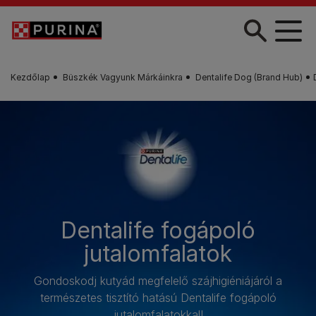
Skip to main content
Kezdőlap
Büszkék Vagyunk Márkáinkra
Dentalife Dog (Brand Hub)
Dentalife fogápoló
jutalomfalatok
Gondoskodj kutyád megfelelő szájhigiéniájáról a
természetes tisztító hatású Dentalife fogápoló
jutalomfalatokkal!