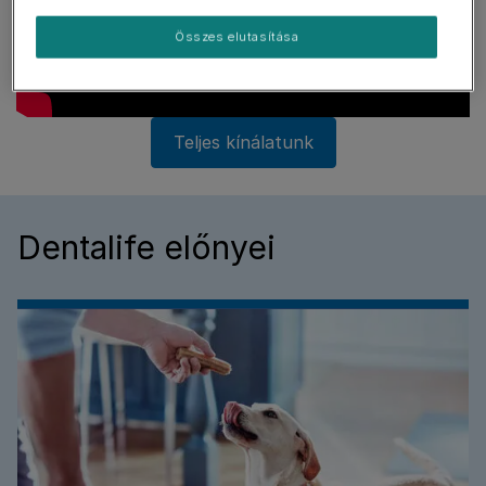
Összes elutasítása
Teljes kínálatunk
Dentalife előnyei