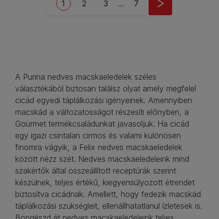
Current page
Oldal
Oldal
Last page
1
2
3
…
7
A Purina nedves macskaeledelek széles
választékából biztosan találsz olyat amely megfelel
cicád egyedi táplálkozási igényeinek. Amennyiben
macskád a változatosságot részesíti előnyben, a
Gourmet termékcsaládunkat javasoljuk. Ha cicád
egy igazi csintalan cirmos és valami különösen
finomra vágyik, a Felix nedves macskaeledelek
között nézz szét. Nedves macskaeledeleink mind
szakértők által összeállított receptúrák szerint
készülnek, teljes értékű, kiegyensúlyozott étrendet
biztosítva cicádnak. Amellett, hogy fedezik macskád
táplálkozási szükségleit, ellenállhatatlanul ízletesek is.
Böngészd át nedves macskaeledeleink teljes