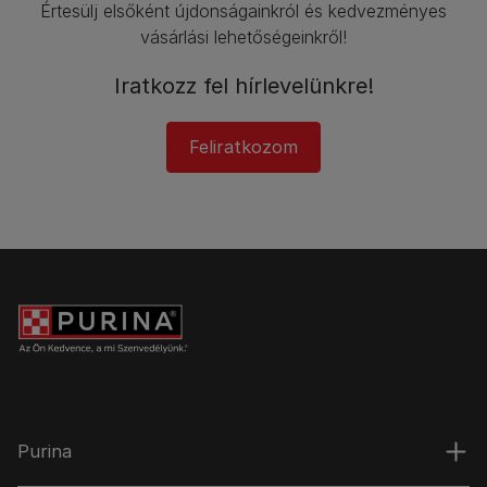
Értesülj elsőként újdonságainkról és kedvezményes
vásárlási lehetőségeinkről!​
Iratkozz fel hírlevelünkre!​
Feliratkozom
Purina