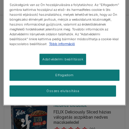
Szükségünk van az Ön hozzájárulására a folytatáshoz. Az "Elfogadom"
Szűrők
gombra kattintva hozzájárul az első- és harmadfeles cookie-k (és
hasonló eljárások) használatához, melyek lehetővé teszik, hogy az Ön
böngészési élményét javítsuk, mérjük a weboldalunk közönségét,
hasznos információkat gyűjtsünk, valamint az érdeklődésének
megfelelő hirdetéseket jelenítsünk meg. További információk az
Adatvédelmi Irányelvek oldalon találhatók. Az "Adatvédelmi
beállítások" linkre kattintva pedig bármikor módosíthatja a cookie-kkal
kapcsolatos beállításait.
Több információ
Nedves eledelek
FELIX Deliciously Sliced halas
válogatás aszpikban nedves
Adatvédelmi beállítások
macskaeledel
(0)
Elfogadom
Összes elutasítása
Nedves eledelek
FELIX Deliciously Sliced házias
válogatás aszpikban nedves
macskaeledel