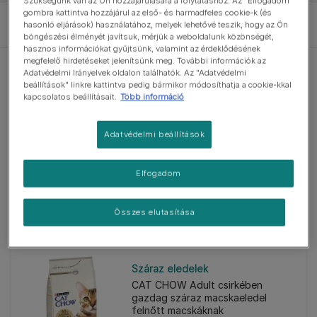
Szükségünk van az Ön hozzájárulására a folytatáshoz. Az "Elfogadom"
gombra kattintva hozzájárul az első- és harmadfeles cookie-k (és
Szűrők
hasonló eljárások) használatához, melyek lehetővé teszik, hogy az Ön
böngészési élményét javítsuk, mérjük a weboldalunk közönségét,
hasznos információkat gyűjtsünk, valamint az érdeklődésének
megfelelő hirdetéseket jelenítsünk meg. További információk az
Adatvédelmi Irányelvek oldalon találhatók. Az "Adatvédelmi
beállítások" linkre kattintva pedig bármikor módosíthatja a cookie-kkal
kapcsolatos beállításait.
Több információ
Száraz eledelek
Adatvédelmi beállítások
CAT CHOW 3in1 pulykával száraz
macskaeledel felnőtt macskáknak
(0)
Elfogadom
Összes elutasítása
Száraz eledelek
CAT CHOW Adult csirkében
gazdag száraz macskaeledel
felnőtt macskáknak