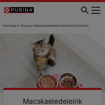
Skip to main content
Kezdőlap
Macska
Macskaeledeleink Kedvenced Számára
Macskaeledeleink