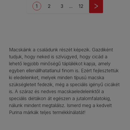
Pagination
Current page
Oldal
Oldal
Last page
1
2
3
…
12
Macskáink a családunk részét képezik. Gazdiként
tudjuk, hogy neked is szívügyed, hogy cicád a
lehető legjobb minőségű táplálékot kapja, amely
egyben ellenállhatatlanul finom is. Ezért fejlesztettük
ki eledeleinket, melyek minden típusú macska
szükségleteit fedezik, még a speciális igényű cicákét
is. A száraz és nedves macskaeledeleinktől a
speciális diétákon át egészen a jutalomfalatokig,
nálunk mindent megtalálsz. Ismerd meg a kedvelt
Purina márkák teljes termékkínálatát!