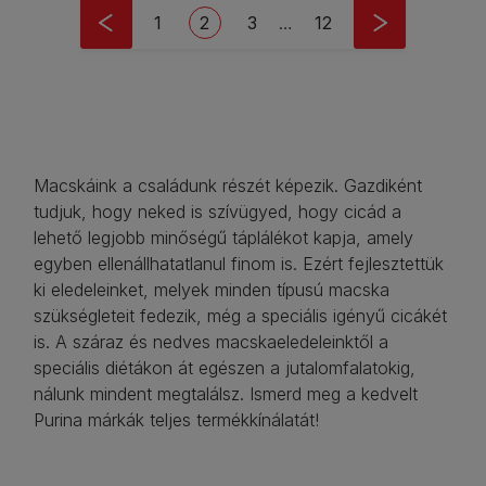
Pagination
Oldal
Current page
Oldal
Last page
1
2
3
…
12
Macskáink a családunk részét képezik. Gazdiként
tudjuk, hogy neked is szívügyed, hogy cicád a
lehető legjobb minőségű táplálékot kapja, amely
egyben ellenállhatatlanul finom is. Ezért fejlesztettük
ki eledeleinket, melyek minden típusú macska
szükségleteit fedezik, még a speciális igényű cicákét
is. A száraz és nedves macskaeledeleinktől a
speciális diétákon át egészen a jutalomfalatokig,
nálunk mindent megtalálsz. Ismerd meg a kedvelt
Purina márkák teljes termékkínálatát!