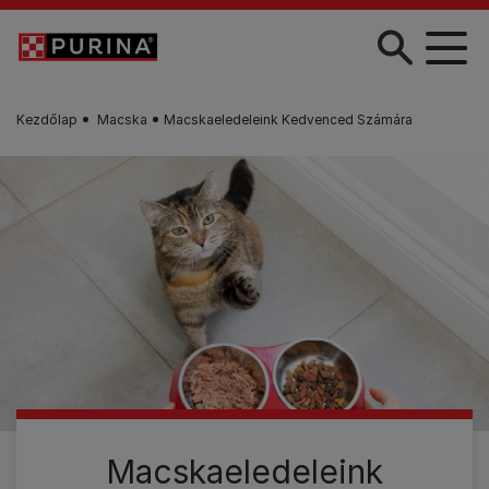
Skip to main content
Kezdőlap
Macska
Macskaeledeleink Kedvenced Számára
Macskaeledeleink