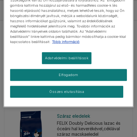
Szükségünk van az Ön hozzájárulására a folytatáshoz. Az "Elfogadom"
gombra kattintva hozzájárul az első- és harmadfeles cookie-k (és
Szűrők
hasonló eljárások) használatához, melyek lehetővé teszik, hogy az Ön
böngészési élményét javítsuk, mérjük a weboldalunk közönségét,
hasznos információkat gyűjtsünk, valamint az érdeklődésének
megfelelő hirdetéseket jelenítsünk meg. További információk az
Adatvédelmi Irányelvek oldalon találhatók. Az "Adatvédelmi
beállítások" linkre kattintva pedig bármikor módosíthatja a cookie-kkal
kapcsolatos beállításait.
Több információ
Száraz eledelek
Adatvédelmi beállítások
FELIX Doubly Delicious csirke és
pulyka keverékével, céklával
száraz macskaeledel
Elfogadom
(0)
Összes elutasítása
Száraz eledelek
FELIX Doubly Delicious lazac és
óceáni hal keverékével,céklával
száraz macskaeledel