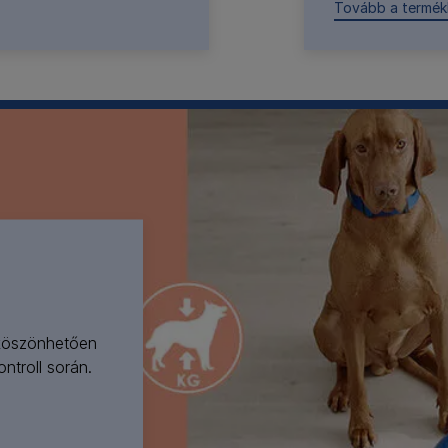
Tovább a termé
 köszönhetően
ontroll során.