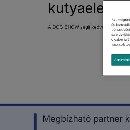
kutyaeledel
Kistestű
Nagytestű
Szükségünk 
és harmadfe
A DOG CHOW segít kedvenced megóv
böngészési 
az érdeklőd
oldalon tal
kapcsolatos 
Adatvéde
Megbízható partner k