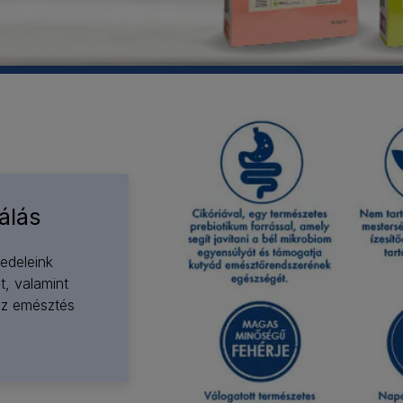
álás
ledeleink
t, valamint
az emésztés