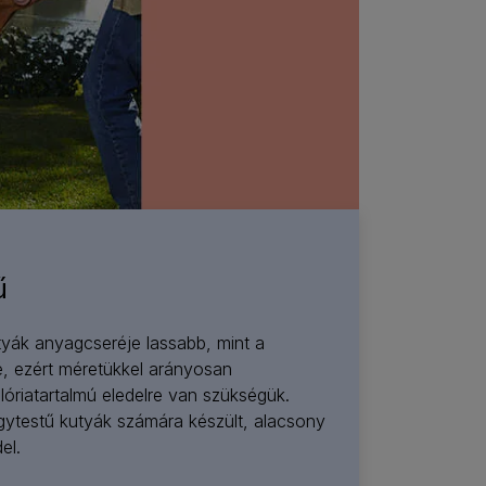
ű
tyák anyagcseréje lassabb, mint a
é, ezért méretükkel arányosan
óriatartalmú eledelre van szükségük.
gytestű kutyák számára készült, alacsony
el.