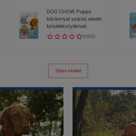
DOG CHOW Puppy
báránnyal száraz eledel
kölyökkutyáknak
0.0
(0)
Teljes kínálat