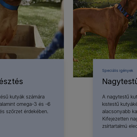
Speciális igények
észtés
Nagytest
tésű kutyák számára
A nagytestű ku
, valamint omega-3 és -6
kistestű kutyák
és szőrzet érdekében.
alacsonyabb kal
Kifejezetten na
zsírtartalmú eled