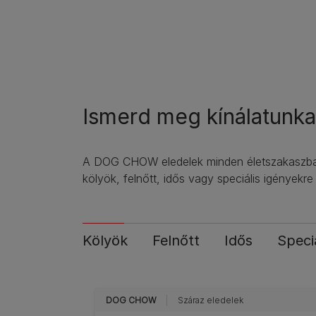
Ismerd meg kínálatunka
A DOG CHOW eledelek minden életszakaszban c
kölyök, felnőtt, idős vagy speciális igényekr
Kölyök
Felnőtt
Idős
Speci
DOG CHOW
Száraz eledelek