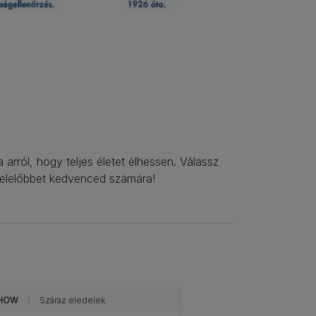
ról, hogy teljes életet élhessen. Válassz
egfelelőbbet kedvenced számára!
HOW
Száraz eledelek