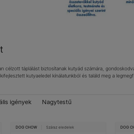
t
élzott táplálást biztosítanak kutyád számára, gondoskodva ar
e kifejlesztett kutyaeledel kínálatunkból és találd meg a legm
ális igények
Nagytestű
DOG CHOW
Száraz eledelek
DOG C