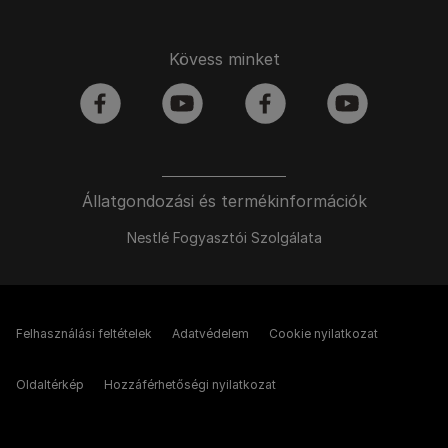
Kövess minket
facebook
youtube
facebook
youtube
Állatgondozási és termékinformációk
Nestlé Fogyasztói Szolgálata
Felhasználási feltételek
Adatvédelem
Cookie nyilatkozat
Oldaltérkép
Hozzáférhetőségi nyilatkozat