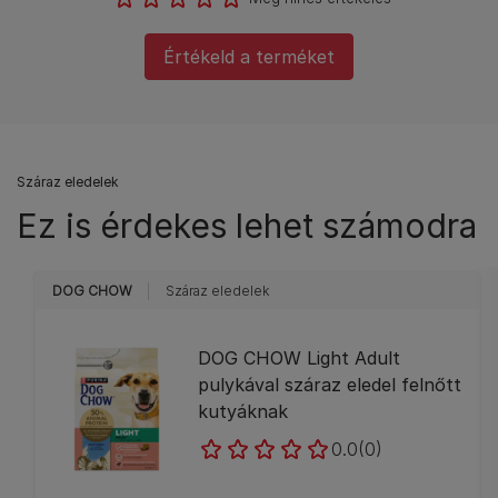
Értékeld a terméket
Száraz eledelek
Ez is érdekes lehet számodra
DOG CHOW
Száraz eledelek
DOG CHOW Light Adult
pulykával száraz eledel felnőtt
kutyáknak
0.0
(0)