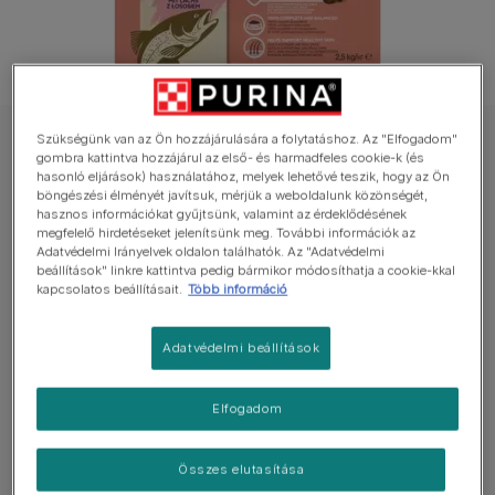
Szükségünk van az Ön hozzájárulására a folytatáshoz. Az "Elfogadom"
DOG CHOW száraz eledel kutyáknak
gombra kattintva hozzájárul az első- és harmadfeles cookie-k (és
DOG CHOW Sensitive Adult lazaccal száraz
hasonló eljárások) használatához, melyek lehetővé teszik, hogy az Ön
böngészési élményét javítsuk, mérjük a weboldalunk közönségét,
eledel felnőtt kutyáknak
hasznos információkat gyűjtsünk, valamint az érdeklődésének
megfelelő hirdetéseket jelenítsünk meg. További információk az
Adatvédelmi Irányelvek oldalon találhatók. Az "Adatvédelmi
Még nincs értékelés
beállítások" linkre kattintva pedig bármikor módosíthatja a cookie-kkal
kapcsolatos beállításait.
Több információ
Elérhető kiszerelés
14kg
Adatvédelmi beállítások
Speciálisan kifejlesztett formula az érzékeny
emésztésű kutyáknak.
Elfogadom
Cink és omega-3 és 6 zsírsavakkal az egészséges
bőrért és szőrzetért.
Összes elutasítása