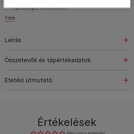
Természetes, cikóriából származó prebiotikummal az
egészséges emésztésért.
Több
Leírás
Összetevők és tápértékadatok
Etetési útmutató
Értékelések
Még nincs értékelés