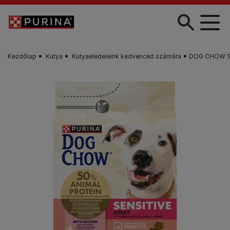
Skip to main content
Kezdőlap
Kutya
Kutyaeledeleink kedvenced számára
DOG CHOW Sens