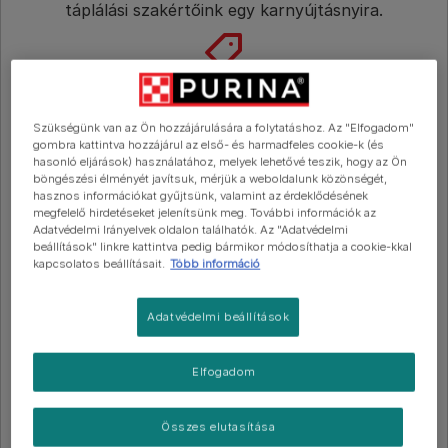
táplálási szakértőink egy karnyújtásnyira.​
Értesülj elsőként újdonságainkról és kedvezményes
vásárlási lehetőségeinkről!​
Szükségünk van az Ön hozzájárulására a folytatáshoz. Az "Elfogadom"
FELIX folyékony jutalomfalat macskáknak
gombra kattintva hozzájárul az első- és harmadfeles cookie-k (és
Irakozz fel hírlevelünkre!​
FELIX Deli Moments lazac ízű macska
hasonló eljárások) használatához, melyek lehetővé teszik, hogy az Ön
böngészési élményét javítsuk, mérjük a weboldalunk közönségét,
jutalomfalat
hasznos információkat gyűjtsünk, valamint az érdeklődésének
megfelelő hirdetéseket jelenítsünk meg. További információk az
Feliratkozom
Adatvédelmi Irányelvek oldalon találhatók. Az "Adatvédelmi
Még nincs értékelés
beállítások" linkre kattintva pedig bármikor módosíthatja a cookie-kkal
kapcsolatos beállításait.
Több információ
Elérhető kiszerelés
4x10g
Adatvédelmi beállítások
Ízletes folyékony jutalomfalatok.
Ellenállhatatlan íz.
Elfogadom
Többféleképpen etethető: a tasakból, tálkában vagy
akár kézből is.
Összes elutasítása