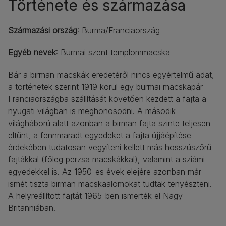
Története és származása
Származási ország
: Burma/Franciaország
Egyéb nevek
: Burmai szent templommacska
Bár a birman macskák eredetéről nincs egyértelmű adat,
a történetek szerint 1919 körül egy burmai macskapár
Franciaországba szállítását követően kezdett a fajta a
nyugati világban is meghonosodni. A második
világháború alatt azonban a birman fajta szinte teljesen
eltűnt, a fennmaradt egyedeket a fajta újjáépítése
érdekében tudatosan vegyíteni kellett más hosszúszőrű
fajtákkal (főleg perzsa macskákkal), valamint a sziámi
egyedekkel is. Az 1950-es évek elejére azonban már
ismét tiszta birman macskaalomokat tudtak tenyészteni.
A helyreállított fajtát 1965-ben ismerték el Nagy-
Britanniában.