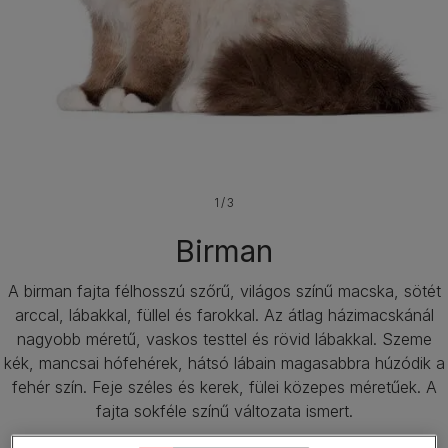
1 / 3
Birman
A birman fajta félhosszú szőrű, világos színű macska, sötét
arccal, lábakkal, füllel és farokkal. Az átlag házimacskánál
nagyobb méretű, vaskos testtel és rövid lábakkal. Szeme
kék, mancsai hófehérek, hátsó lábain magasabbra húzódik a
fehér szín. Feje széles és kerek, fülei közepes méretűek. A
fajta sokféle színű változata ismert.