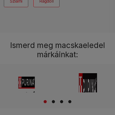
Sziámi
Ragdoll
Ismerd meg macskaeledel
márkáinkat:
1
2
3
4