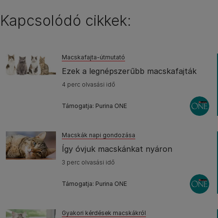
Kapcsolódó cikkek:
Macskafajta-útmutató
Ezek a legnépszerűbb macskafajták
4 perc olvasási idő
Támogatja: Purina ONE
Macskák napi gondozása
Így óvjuk macskánkat nyáron
3 perc olvasási idő
Támogatja: Purina ONE
Gyakori kérdések macskákról