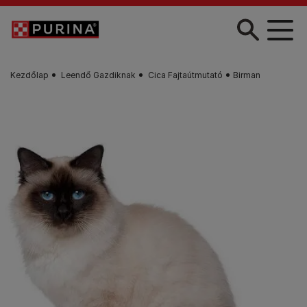
Skip to main content
Kezdőlap
Leendő Gazdiknak
Cica Fajtaútmutató
Birman