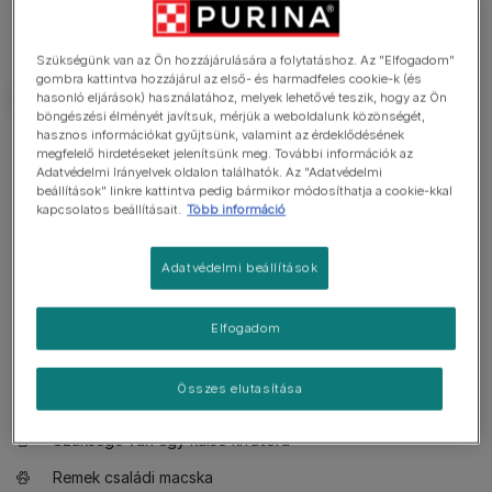
Szükségünk van az Ön hozzájárulására a folytatáshoz. Az "Elfogadom"
gombra kattintva hozzájárul az első- és harmadfeles cookie-k (és
hasonló eljárások) használatához, melyek lehetővé teszik, hogy az Ön
böngészési élményét javítsuk, mérjük a weboldalunk közönségét,
hasznos információkat gyűjtsünk, valamint az érdeklődésének
Tudnivalók
megfelelő hirdetéseket jelenítsünk meg. További információk az
Adatvédelmi Irányelvek oldalon találhatók. Az "Adatvédelmi
beállítások" linkre kattintva pedig bármikor módosíthatja a cookie-kkal
kapcsolatos beállításait.
Több információ
Játékos és kíváncsi
Barátságos, ugyanakkor önálló
Adatvédelmi beállítások
Csendes
Átlagos testalkatú macskafajta
Elfogadom
Napi szintű ápolást igényel
Összes elutasítása
Nem hipoallergén fajta
Szüksége van egy külső kifutóra
Remek családi macska