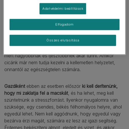
A lihegés már súlyos tünet
Adatvédelmi beállítások
Az már látszik, hogy milyen jelentősége lehet a tünetnek,
Elfogadom
de mit tehetünk ellene? Érdemes figyelni az állatot, mert
egyéb jelek is utalhatnak arra, hogy a cicánk bajban van.
Összes elutasítása
Ilyen lehet a
pupillák kitágulása
, a
hátracsapott fül, az
elbújás, a farok felborzolása
, ami kompenzációra utal,
mert nagyobbnak és ijesztőbbnek akar tűnni. Amikor
cicánk már nem tudja kezelni a kellemetlen helyzetet,
onnantól az egészségtelen számára.
Gazdiként
ebben az esetben először
ki kell derítenünk,
hogy mi zaklatja fel a macskát
, és ha lehet, meg kell
szüntetnünk a stresszforrást. Ilyenkor nyugalomra van
szüksége, egy csendes, békés félhomályos helyre, ahol
egyedül lehet. Nem kell aggódnunk, hogy egyedül vagy
bezárva érzi magát, számára ez lesz az igazi segítség.
Érdemes bekészíteni almot, eledelt és vizet, és akkor