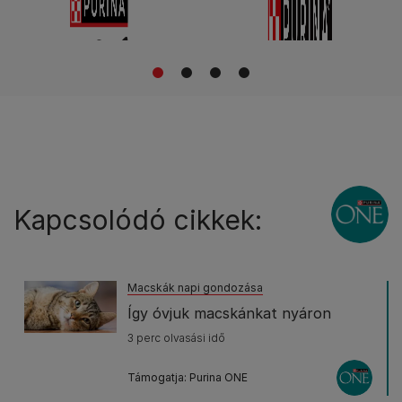
1
2
3
4
Kapcsolódó cikkek:
Macskák napi gondozása
Így óvjuk macskánkat nyáron
3 perc olvasási idő
Támogatja: Purina ONE