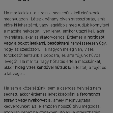
Ha már kialakult a stressz, segítenünk kell cicánknak
megnyugodni. Létezik néhány olyan stresszforrás, amit
előre ki lehet zárni, vagy legalábbis meg tudjuk könnyíteni
a macska helyzetét. Ilyen lehet, amikor utazni kell, akár
nyaralásra, akár az állatorvoshoz. Érdemes a
hordozót
vagy a boxot letakarni, besötétíteni
, természetesen úgy,
hogy az szellőzzön. Ha nagyon meleg van, vizes
törölközőt terítsünk a dobozra, és arra fújjunk hűvös
levegőt. Ha már túl nagy hőhatás érte a macskánkat,
akkor
hideg vizes kendővel hűtsük
le a testét, a fejét és
a lábvégeit.
Ha sem a közelségünk, sem a csendes helyiség nem
segített, akkor érdemes lehet kipróbálni a
feromonos
spray-t vagy nyakörvet
is, amely megnyugtatja
kedvencünket. Ez jellemzően hosszú távú megoldás,
azonban nehéz helyzetekben utólag, a stresszhatást