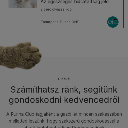
Az egészséges hidratáltság jelei
2 perc olvasási idő
Támogatja: Purina ONE
Hírlevél​
Számíthatsz ránk, segítünk
gondoskodni kedvencedről
A Purina Club tagjaként a gazdi lét minden szakaszában
melletted leszünk, hogy szakszerű gondoskodással a
lehető legtöbbet adhasd kedvencednek.​