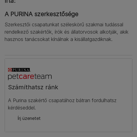
Írta:
A PURINA szerkesztősége
Szerkesztői csapatunkat széleskörű szakmai tudással
rendelkező szakértők, írók és állatorvosok alkotják, akik
hasznos tanácsokat kínálnak a kisállatgazdiknak.
Számíthatsz ránk​
A Purina szakértő csapatához bátran fordulhatsz
kérdéseddel.
Írj üzenetet