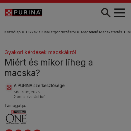
Skip to main content
Kezdőlap
Cikkek a Kisállatgondozásról
Megfelelő Macskatartás
M
Gyakori kérdések macskákról
Miért és mikor liheg a
macska?
A PURINA szerkesztősége
Május 05, 2025
2 perc olvasási idő
Támogatja: