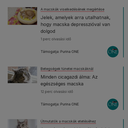
A macskák viselkedésének megértése
Jelek, amelyek arra utalhatnak,
hogy macska depresszióval van
dolgod
1 perc olvasási idő
Támogatja: Purina ONE
Betegségek tünetei macskáknál
Minden cicagazdi álma: Az
egészséges macska
12 perc olvasási idő
Támogatja: Purina ONE
Útmutatók a macskák etetéséhez