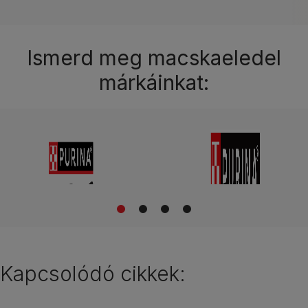
Ismerd meg macskaeledel
márkáinkat:
1
2
3
4
Kapcsolódó cikkek: