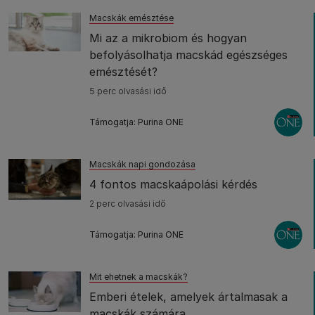
Macskák emésztése
Mi az a mikrobiom és hogyan
befolyásolhatja macskád egészséges
emésztését?
5 perc olvasási idő
Támogatja: Purina ONE
Macskák napi gondozása
4 fontos macskaápolási kérdés
2 perc olvasási idő
Támogatja: Purina ONE
Mit ehetnek a macskák?
Emberi ételek, amelyek ártalmasak a
macskák számára