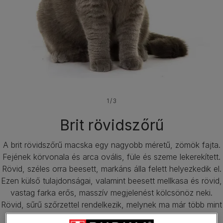
1 / 3
Brit rövidszőrű
A brit rövidszőrű macska egy nagyobb méretű, zömök fajta.
Fejének körvonala és arca ovális, füle és szeme lekerekített.
Rövid, széles orra beesett, markáns álla felett helyezkedik el.
Ezen külső tulajdonságai, valamint beesett mellkasa és rövid,
vastag farka erős, masszív megjelenést kölcsönöz neki.
Rövid, sűrű szőrzettel rendelkezik, melynek ma már több mint
100 színe és színkombinációja ismert.