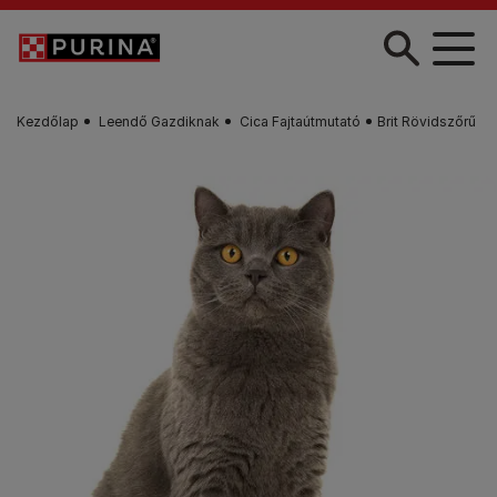
Skip to main content
Kezdőlap
Leendő Gazdiknak
Cica Fajtaútmutató
Brit Rövidszőrű