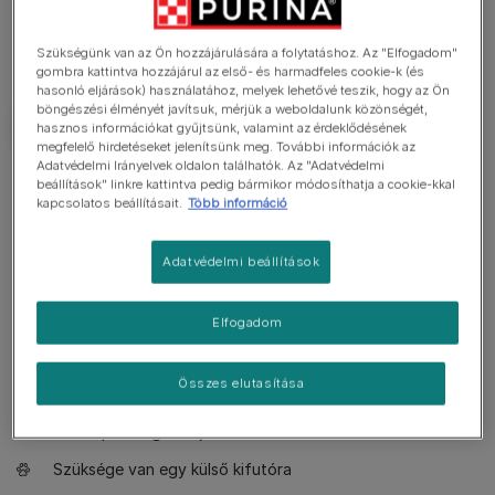
Szükségünk van az Ön hozzájárulására a folytatáshoz. Az "Elfogadom"
gombra kattintva hozzájárul az első- és harmadfeles cookie-k (és
hasonló eljárások) használatához, melyek lehetővé teszik, hogy az Ön
böngészési élményét javítsuk, mérjük a weboldalunk közönségét,
hasznos információkat gyűjtsünk, valamint az érdeklődésének
megfelelő hirdetéseket jelenítsünk meg. További információk az
Adatvédelmi Irányelvek oldalon találhatók. Az "Adatvédelmi
Tudnivalók
beállítások" linkre kattintva pedig bármikor módosíthatja a cookie-kkal
kapcsolatos beállításait.
Több információ
Játékos és kíváncsi
Adatvédelmi beállítások
Barátságos, ugyanakkor önálló
Csendes
Elfogadom
Nagyobb, zömök fajta
Összes elutasítása
Hetente egyszer ápolást igényel
Nem hipoallergén fajta
Szüksége van egy külső kifutóra