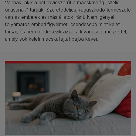
Vannak, akik a brit rövidszőrűt a macskavilág „szelíd
óriásának” tartják. Szeretetteljes, ragaszkodó természete
van az emberek és más állatok iránt. Nem igényel
folyamatos emberi figyelmet, csendesebb mint keleti
társai, és nem rendelkezik azzal a kíváncsi természettel,
amely sok keleti macskafajtát bajba kever.