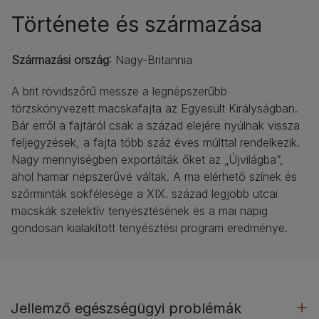
Története és származása
Származási ország
: Nagy-Britannia
A brit rövidszőrű messze a legnépszerűbb
törzskönyvezett macskafajta az Egyesült Királyságban.
Bár erről a fajtáról csak a század elejére nyúlnak vissza
feljegyzések, a fajta több száz éves múlttal rendelkezik.
Nagy mennyiségben exportálták őket az „Újvilágba”,
ahol hamar népszerűvé váltak. A ma elérhető színek és
szőrminták sokfélesége a XIX. század legjobb utcai
macskák szelektív tenyésztésének és a mai napig
gondosan kialakított tenyésztési program eredménye.
Jellemző egészségügyi problémák