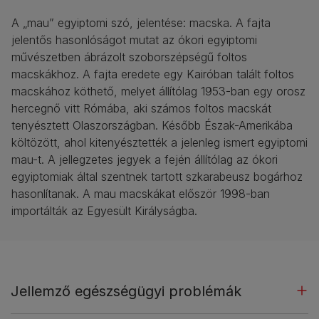
A „mau” egyiptomi szó, jelentése: macska. A fajta
jelentős hasonlóságot mutat az ókori egyiptomi
művészetben ábrázolt szoborszépségű foltos
macskákhoz. A fajta eredete egy Kairóban talált foltos
macskához köthető, melyet állítólag 1953-ban egy orosz
hercegnő vitt Rómába, aki számos foltos macskát
tenyésztett Olaszországban. Később Észak-Amerikába
költözött, ahol kitenyésztették a jelenleg ismert egyiptomi
mau-t. A jellegzetes jegyek a fején állítólag az ókori
egyiptomiak által szentnek tartott szkarabeusz bogárhoz
hasonlítanak. A mau macskákat először 1998-ban
importálták az Egyesült Királyságba.
Jellemző egészségügyi problémák