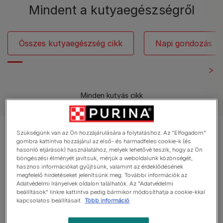
Mindent a kutyaegészségről
Összes kutyaegészség cikk
Napi gondozás
Minden kutyás cikk
Szükségünk van az Ön hozzájárulására a folytatáshoz. Az "Elfogadom"
11 cikk a 11 -ból
gombra kattintva hozzájárul az első- és harmadfeles cookie-k (és
hasonló eljárások) használatához, melyek lehetővé teszik, hogy az Ön
böngészési élményét javítsuk, mérjük a weboldalunk közönségét,
Népszerű cikkek
hasznos információkat gyűjtsünk, valamint az érdeklődésének
megfelelő hirdetéseket jelenítsünk meg. További információk az
Adatvédelmi Irányelvek oldalon találhatók. Az "Adatvédelmi
beállítások" linkre kattintva pedig bármikor módosíthatja a cookie-kkal
Kutya fogápolás
kapcsolatos beállításait.
Több információ
Fogápolás