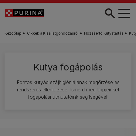
Skip to main content
Kezdőlap
Cikkek a Kisállatgondozásról
Hozzáértő Kutyatartás
Kut
Kutya fogápolás
Fontos kutyád szájhigiéniájának megőrzése és
rendszeres ellenőrzése. Ismerd meg tippjeinket
fogápolási útmutatóink segítségével!