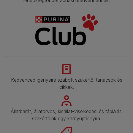
lehető legtöbbet adhasd kedvencednek.
Kedvenced igényeire szabott szakértői tanácsok és
cikkek.​
Állatbarát, állatorvos, kisállat-viselkedési és táplálási
szakértőink egy karnyújtásnyira.​