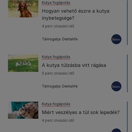
Kutya fogápolás
Hogyan vehető észre a kutya
ínybetegsége?
4 perc olvasási idő
Támogatja: Dentalife
Kutya fogápolás
A kutya túlzásba vitt rágása
5 perc olvasási idő
Támogatja: Dentalife
Kutya fogápolás
Miért veszélyes a túl sok lepedék?
4 perc olvasási idő