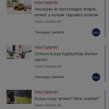
Kutya fogápolás
Veszélyes és biztonságos dolgok,
amiket a kutyák rágcsálni szoktak
5 perc olvasási idő
Támogatja: Dentalife
Kutya fogápolás
Otthoni kutya fogtisztítás életkor
szerint
4 perc olvasási idő
Támogatja: Dentalife
Kutya fogápolás
Kutya rossz lehelet? Mire utalhat?
4 perc olvasási idő