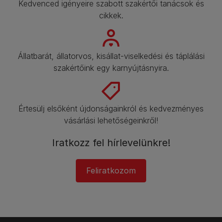
Kedvenced igényeire szabott szakértői tanácsok és
cikkek.​
Állatbarát, állatorvos, kisállat-viselkedési és táplálási
szakértőink egy karnyújtásnyira.​
Értesülj elsőként újdonságainkról és kedvezményes
vásárlási lehetőségeinkről!​
Iratkozz fel hírlevelünkre!​
Feliratkozom