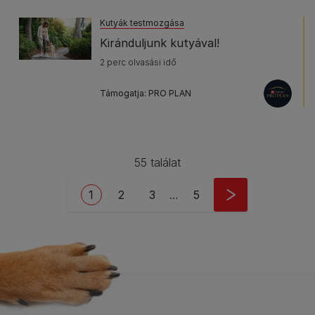
Kutyák testmozgása
Kiránduljunk kutyával!
2 perc olvasási idő
Támogatja: PRO PLAN
55 találat
Pagination
Current page
Oldal
Oldal
Last page
1
2
3
…
5