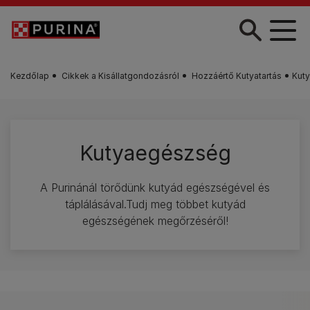
Skip to main content
Kezdőlap
Cikkek a Kisállatgondozásról
Hozzáértő Kutyatartás
Kut
Kutyaegészség
A Purinánál törődünk kutyád egészségével és
táplálásával.Tudj meg többet kutyád
egészségének megőrzéséről!