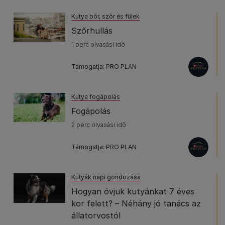
Kutya bőr, szőr és fülek
Szőrhullás
1 perc olvasási idő
Támogatja: PRO PLAN
Kutya fogápolás
Fogápolás
2 perc olvasási idő
Támogatja: PRO PLAN
Kutyák napi gondozása
Hogyan óvjuk kutyánkat 7 éves
kor felett? – Néhány jó tanács az
állatorvostól