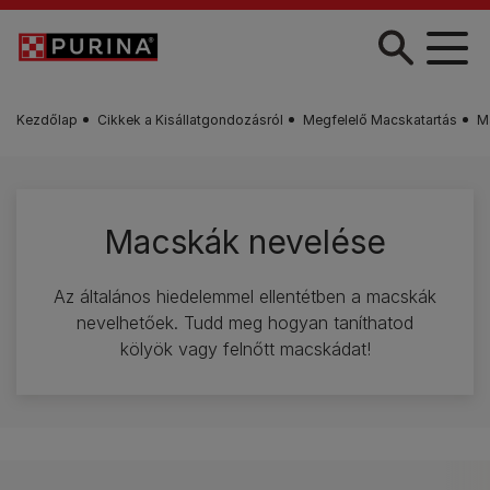
Skip to main content
Kezdőlap
Cikkek a Kisállatgondozásról
Megfelelő Macskatartás
M
Macskák nevelése
Az általános hiedelemmel ellentétben a macskák
nevelhetőek. Tudd meg hogyan taníthatod
kölyök vagy felnőtt macskádat!