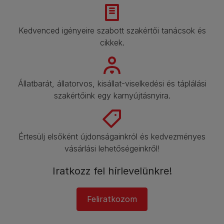
Kedvenced igényeire szabott szakértői tanácsok és
cikkek.​
Állatbarát, állatorvos, kisállat-viselkedési és táplálási
szakértőink egy karnyújtásnyira.​
Értesülj elsőként újdonságainkról és kedvezményes
vásárlási lehetőségeinkről!​
Iratkozz fel hírlevelünkre!​
Feliratkozom