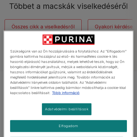
Többet a macskák viselkedéséről
Összes cikk a viselkedésről
Gyakori kérdések
Szükségünk van az Ön hozzájárulására a folytatáshoz. Az "Elfogadom"
gombra kattintva hozzájárul az első- és harmadfeles cookie-k (és
Minden macskás cikk
hasonló eljárások) használatához, melyek lehetővé teszik, hogy az Ön
böngészési élményét javítsuk, mérjük a weboldalunk közönségét,
hasznos információkat gyűjtsünk, valamint az érdeklődésének
megfelelő hirdetéseket jelenítsünk meg. További információk az
8 cikk a 8 -ból
Adatvédelmi Irányelvek oldalon találhatók. Az "Adatvédelmi
beállítások" linkre kattintva pedig bármikor módosíthatja a cookie-kkal
kapcsolatos beállításait.
Több információ
Népszerű cikkek
Adatvédelmi beállítások
Macskák nevelése
Elfogadom
Vizeletspriccelés és területjelölés