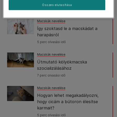
macskáknál
Összes elutasítása
6 perc olvasási idő
Macskák nevelése
Így szoktasd le a macskádat a
harapásról
5 perc olvasási idő
Macskák nevelése
Útmutató kölyökmacska
szocializálásához
7 perc olvasási idő
Macskák nevelése
Hogyan lehet megakadályozni,
hogy cicám a bútoron élesítse
karmait?
5 perc olvasási idő