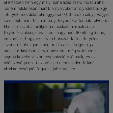
ellentétben nem egy mély, kanalazás szerű mozdulattal,
hanem felületesen merítik a nyelvüket a folyadékba. Egy
lefetyelő mozdulattal nagyjából 0,03 evőkanálnyi, vagyis
kevesebb, mint fél milliliternyi folyadékot tudnak felvenni.
Ha ezt összehasonlítjuk a macskák minimális napi
folyadékszükségletével, ami nagyjából 60ml/ttkg lenne,
érezhetjük, hogy ez milyen hosszan tartó lefetyelést
kívánna. Ehhez járul még hozzá az is, hogy míg a
macskák kiválóan látnak messzire, még sötétben is,
sajnos közelre viszont csapnivaló a látásuk, és az
átlátszósága miatt az ivóvizet nem minden felkínált
alkalmatosságból fogyasztják szívesen.