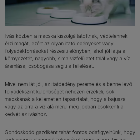
Ivás közben a macska kiszolgáltatottnak, védtelennek
érzi magát, ezért az olyan itató edényeket vagy
folyadékforrásokat részesíti előnyben, ahol jól látja a
környezetét, nagyobb, sima vizfelületet talál vagy a víz
áramlása, csobogása segíti a fellelését.
Mivel nem lát jól, az itatóedény pereme és a benne lévő
folyadékszint különbségét nehezen érzékeli, sok
macskának a kellemetlen tapasztalat, hogy a bajusza
vagy az orra a víz alá merül még jobban csökkenti a
kedvét az iváshoz.
Gondoskodó gazdiként tehát fontos odafigyelnünk, hogy
kedvencünk elegendő folyadékot fogyasszon, hiszen