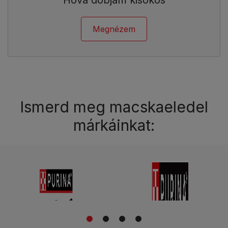
Megnézem
Ismerd meg macskaeledel
márkáinkat:
1
2
3
4