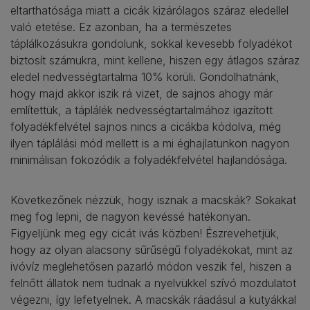
eltarthatósága miatt a cicák kizárólagos száraz eledellel
való etetése. Ez azonban, ha a természetes
táplálkozásukra gondolunk, sokkal kevesebb folyadékot
biztosít számukra, mint kellene, hiszen egy átlagos száraz
eledel nedvességtartalma 10% körüli. Gondolhatnánk,
hogy majd akkor iszik rá vizet, de sajnos ahogy már
említettük, a táplálék nedvességtartalmához igazított
folyadékfelvétel sajnos nincs a cicákba kódolva, még
ilyen táplálási mód mellett is a mi éghajlatunkon nagyon
minimálisan fokozódik a folyadékfelvétel hajlandósága.
Következőnek nézzük, hogy isznak a macskák? Sokakat
meg fog lepni, de nagyon kevéssé hatékonyan.
Figyeljünk meg egy cicát ivás közben! Észrevehetjük,
hogy az olyan alacsony sűrűségű folyadékokat, mint az
ivóvíz meglehetősen pazarló módon veszik fel, hiszen a
felnőtt állatok nem tudnak a nyelvükkel szívó mozdulatot
végezni, így lefetyelnek. A macskák ráadásul a kutyákkal