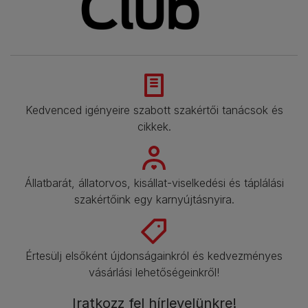
Kedvenced igényeire szabott szakértői tanácsok és
cikkek.​
Állatbarát, állatorvos, kisállat-viselkedési és táplálási
szakértőink egy karnyújtásnyira.​
Értesülj elsőként újdonságainkról és kedvezményes
vásárlási lehetőségeinkről!​
Iratkozz fel hírlevelünkre!​