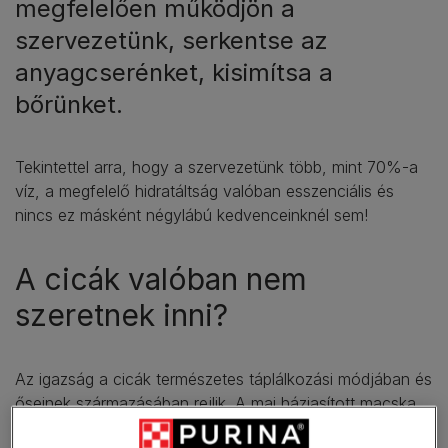
megfelelően működjön a
szervezetünk, serkentse az
anyagcserénket, kisimítsa a
bőrünket.
Tekintettel arra, hogy a szervezetünk több, mint 70%-a
víz, a megfelelő hidratáltság valóban esszenciális és
nincs ez másként négylábú kedvenceinknél sem!
A cicák valóban nem
szeretnek inni?
Az igazság a cicák természetes táplálkozási módjában és
őseinek származásában rejlik. A mai háziasított macska
ősei a líbiai sivatagból származnak, természetes