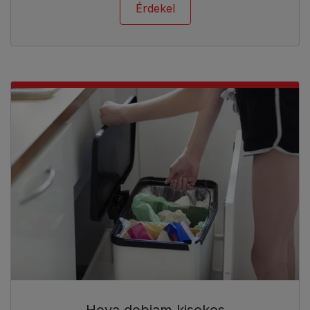
Érdekel
Hova dobjam kisokos