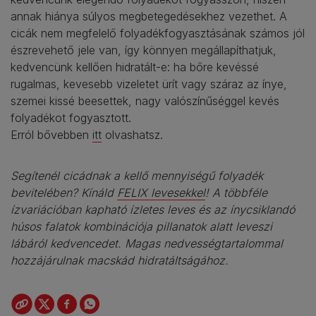
annak hiánya súlyos megbetegedésekhez vezethet. A
cicák nem megfelelő folyadékfogyasztásának számos jól
észrevehető jele van, így könnyen megállapíthatjuk,
kedvencünk kellően hidratált-e: ha bőre kevéssé
rugalmas, kevesebb vizeletet ürít vagy száraz az ínye,
szemei kissé beesettek, nagy valószínűséggel kevés
folyadékot fogyasztott.
Erról bővebben
itt
olvashatsz.
Segítenél cicádnak a kellő mennyiségű folyadék
bevitelében? Kínáld
FELIX levesekkel
! A többféle
ízvariációban kapható ízletes leves és az ínycsiklandó
húsos falatok kombinációja pillanatok alatt leveszi
lábáról kedvencedet. Magas nedvességtartalommal
hozzájárulnak macskád hidratáltságához.