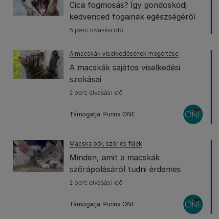
Cica fogmosás? Így gondoskodj
kedvenced fogainak egészségéről
5 perc olvasási idő
A macskák viselkedésének megértése
A macskák sajátos viselkedési
szokásai
2 perc olvasási idő
Támogatja: Purina ONE
Macska bőr, szőr és fülek
Minden, amit a macskák
szőrápolásáról tudni érdemes
2 perc olvasási idő
Támogatja: Purina ONE