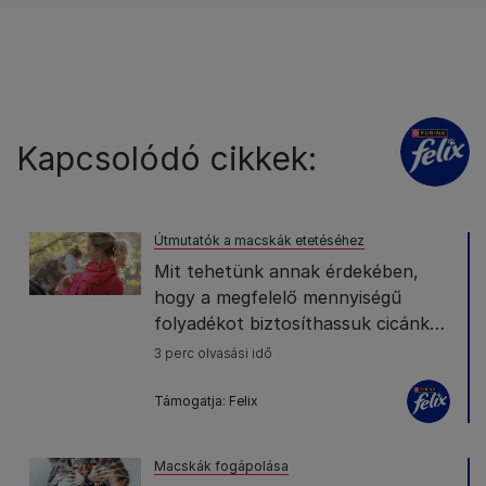
Kapcsolódó cikkek:
Útmutatók a macskák etetéséhez
Mit tehetünk annak érdekében,
hogy a megfelelő mennyiségű
folyadékot biztosíthassuk cicánk
számára?
3 perc olvasási idő
Támogatja: Felix
Macskák fogápolása