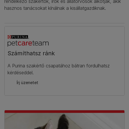
rendelkező szakértők, írók és állatorvosok alkotják, akik
hasznos tanácsokat kínálnak a kisállatgazdiknak.
Számíthatsz ránk​
A Purina szakértő csapatához bátran fordulhatsz
kérdéseddel.
Írj üzenetet