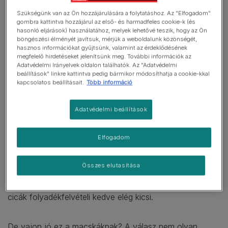
táplálékuk a kistestű rágcsálók. A háziasítás során a
macska táplálkozási módja, összhangban a használati
Szükségünk van az Ön hozzájárulására a folytatáshoz. Az "Elfogadom"
gombra kattintva hozzájárul az első- és harmadfeles cookie-k (és
módjával és a megbecsültségével, kevéssé módosult a
hasonló eljárások) használatához, melyek lehetővé teszik, hogy az Ön
kutyához képest. Annak ellenére, hogy szerencsére
böngészési élményét javítsuk, mérjük a weboldalunk közönségét,
hasznos információkat gyűjtsünk, valamint az érdeklődésének
manapság egyre több cicatartó tartja és táplálja
megfelelő hirdetéseket jelenítsünk meg. További információk az
kedvencét a tudományos vizsgálatok eredményei
Adatvédelmi Irányelvek oldalon találhatók. Az "Adatvédelmi
alapján, a macskák folyadékháztartása még mindig a
beállítások" linkre kattintva pedig bármikor módosíthatja a cookie-kkal
kapcsolatos beállításait.
Több információ
sivatagi ősére hajaz. Mit jelent ez? A macska nagyrészt a
zsákmányállatból, illetve a mai körülmények között az
Adatvédelmi beállítások
általunk felkínált táplálékból veszi fel a szervezete
működéséhez szükséges folyadékot, hiszen ezek a
természetes körülményk között 60-70%-os
Elfogadom
nedvességtartalommal bírnak. Mivel szervezetük
rendkívül takarékosan használja a felvett vizet, hiszen
Összes elutasítása
sem a sivatagban, sem a természetben nem állt
rendelkezésre állandóan friss, tiszta ivóvíz, a háziasított
cicák folyadékfelvételi kedve elég kicsi.
De vajon jó ez a macskáknak? A válasz nem olyan