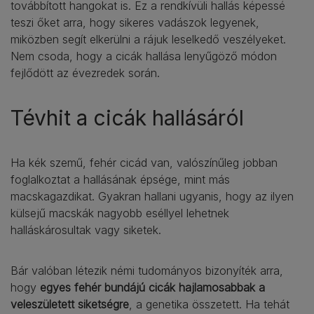
továbbított hangokat is. Ez a rendkívüli hallás képessé
teszi őket arra, hogy sikeres vadászok legyenek,
miközben segít elkerülni a rájuk leselkedő veszélyeket.
Nem csoda, hogy a cicák hallása lenyűgöző módon
fejlődött az évezredek során.
Tévhit a cicák hallásáról
Ha kék szemű, fehér cicád van, valószínűleg jobban
foglalkoztat a hallásának épsége, mint más
macskagazdikat. Gyakran hallani ugyanis, hogy az ilyen
külsejű macskák nagyobb eséllyel lehetnek
halláskárosultak vagy siketek.
Bár valóban létezik némi tudományos bizonyíték arra,
hogy
egyes fehér bundájú cicák hajlamosabbak a
veleszületett siketségre
, a genetika összetett. Ha tehát