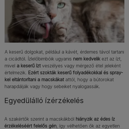
A keserű dolgokat, például a kávét, érdemes távol tartani
a cicádtól. Ízlelőbimbóik ugyanis
nem kedvelik
ezt az ízt,
mivel
a keserű ízt
veszélyes vagy mérgező étel jeleként
értelmezik.
Ezért szokták keserű folyadékokkal és spray-
kel eltántorítani a macskákat
attól, hogy a bútorokat
harapdálják vagy hogy sebeiket nyalogassák.
Egyedülálló ízérzékelés
A szakértők szerint a macskákból
hiányzik az édes íz
érzékeléséért felelős gén
, így vélhetően ők az egyetlen