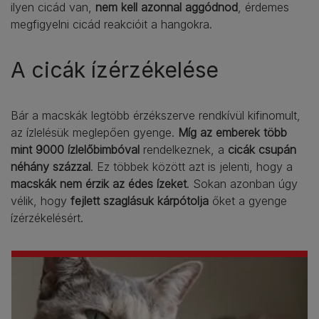
ilyen cicád van,
nem kell azonnal aggódnod
, érdemes
megfigyelni cicád reakcióit a hangokra.
A cicák ízérzékelése
Bár a macskák legtöbb érzékszerve rendkívül kifinomult,
az ízlelésük meglepően gyenge.
Míg az emberek több
mint 9000 ízlelőbimbóval
rendelkeznek, a
cicák csupán
néhány százzal
. Ez többek között azt is jelenti, hogy a
macskák nem érzik az édes ízeket
. Sokan azonban úgy
vélik, hogy
fejlett szaglásuk kárpótolja
őket a gyenge
ízérzékelésért.