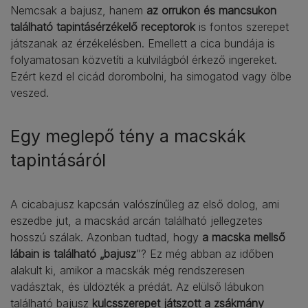
Nemcsak a bajusz, hanem
az orrukon és mancsukon
található tapintásérzékelő receptorok
is fontos szerepet
játszanak az érzékelésben. Emellett a cica bundája is
folyamatosan közvetíti a külvilágból érkező ingereket.
Ezért kezd el cicád dorombolni, ha simogatod vagy ölbe
veszed.
Egy meglepő tény a macskák
tapintásáról
A cicabajusz kapcsán valószínűleg az első dolog, ami
eszedbe jut, a macskád arcán található jellegzetes
hosszú szálak. Azonban tudtad, hogy
a macska mellső
lábain is található „bajusz
”? Ez még abban az időben
alakult ki, amikor a macskák még rendszeresen
vadásztak, és üldözték a prédát. Az elülső lábukon
található bajusz
kulcsszerepet játszott a zsákmány