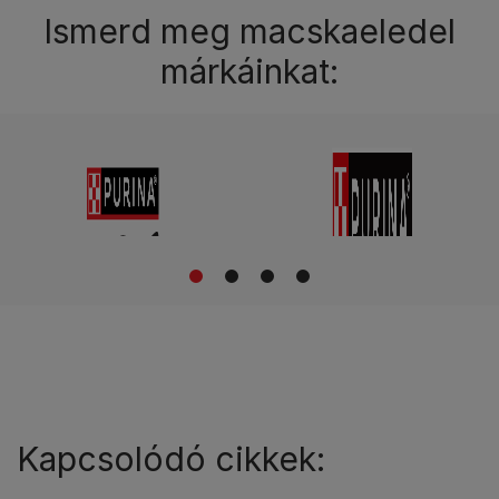
Ismerd meg macskaeledel
márkáinkat:
1
2
3
4
Kapcsolódó cikkek: