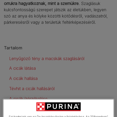
orrukra hagyatkoznak, mint a szemükre
. Szaglásuk
kulcsfontosságú szerepet játszik az életükben, legyen
szó az anya és kölyke közötti kötődésről, vadászatról,
párkeresésről vagy a területük feltérképezéséről.
Tartalom
Lenyűgöző tény a macskák szaglásáról
A cicák látása
A cicák hallása
Tévhit a cicák hallásáról
A cicák ízérzékelése
Egyedülálló ízérzékelés
Szükségünk van az Ön hozzájárulására a folytatáshoz. Az "Elfogadom"