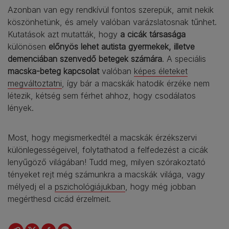
Azonban van egy rendkívül fontos szerepük, amit nekik
köszönhetünk, és amely valóban varázslatosnak tűnhet.
Kutatások azt mutatták, hogy
a cicák társasága
különösen
előnyös lehet autista gyermekek, illetve
demenciában szenvedő betegek számára
. A speciális
macska-beteg kapcsolat
valóban
képes életeket
megváltoztatni
, így bár a macskák hatodik érzéke nem
létezik, kétség sem férhet ahhoz, hogy csodálatos
lények.
Most, hogy megismerkedtél a macskák érzékszervi
különlegességeivel, folytathatod a felfedezést a cicák
lenyűgöző világában! Tudd meg, milyen szórakoztató
tényeket rejt még számunkra a macskák világa, vagy
mélyedj el a
pszichológiájukban
, hogy még jobban
megérthesd cicád érzelmeit.