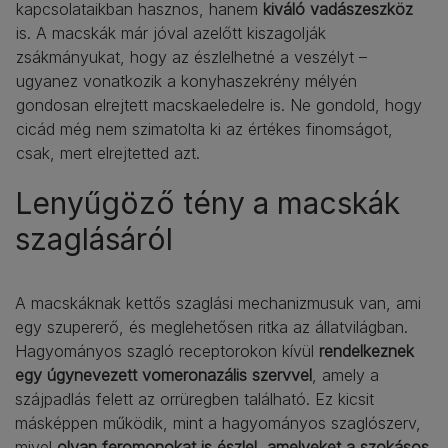
kapcsolataikban hasznos, hanem
kiváló vadászeszköz
is. A macskák már jóval azelőtt kiszagolják
zsákmányukat, hogy az észlelhetné a veszélyt –
ugyanez vonatkozik a konyhaszekrény mélyén
gondosan elrejtett macskaeledelre is. Ne gondold, hogy
cicád még nem szimatolta ki az értékes finomságot,
csak, mert elrejtetted azt.
Lenyűgöző tény a macskák
szaglásáról
A macskáknak kettős szaglási mechanizmusuk van, ami
egy szupererő, és meglehetősen ritka az állatvilágban.
Hagyományos szagló receptorokon kívül
rendelkeznek
egy úgynevezett vomeronazális szervvel
, amely a
szájpadlás felett az orrüregben található. Ez kicsit
másképpen működik, mint a hagyományos szaglószerv,
mivel
olyan feromonokat is észlel, amelyeket a szokásos