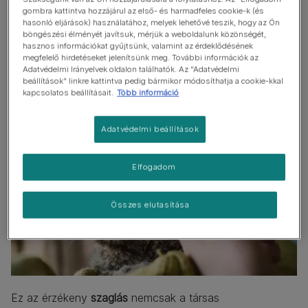
A cicák tapintásérzékelése
gombra kattintva hozzájárul az első- és harmadfeles cookie-k (és
hasonló eljárások) használatához, melyek lehetővé teszik, hogy az Ön
Egy meglepő tény a macskák tapintásáról
böngészési élményét javítsuk, mérjük a weboldalunk közönségét,
hasznos információkat gyűjtsünk, valamint az érdeklődésének
A cicák hatodik érzéke
megfelelő hirdetéseket jelenítsünk meg. További információk az
Adatvédelmi Irányelvek oldalon találhatók. Az "Adatvédelmi
beállítások" linkre kattintva pedig bármikor módosíthatja a cookie-kkal
kapcsolatos beállításait.
Több információ
Adatvédelmi beállítások
Elfogadom
Összes elutasítása
Ez az érzékeny
szaglás
nemcsak a társas