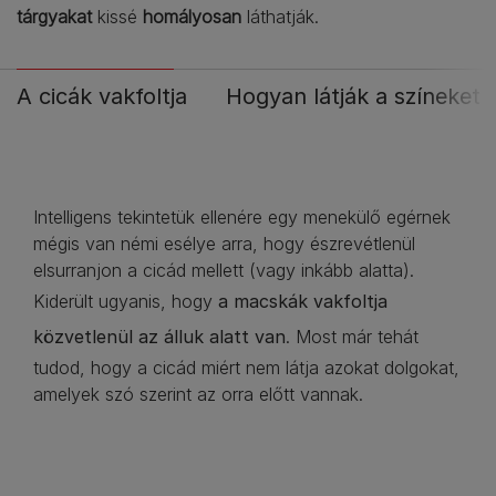
tárgyakat
kissé
homályosan
láthatják.
A cicák vakfoltja
Hogyan látják a színeket
Intelligens tekintetük ellenére egy menekülő egérnek
mégis van némi esélye arra, hogy észrevétlenül
elsurranjon a cicád mellett (vagy inkább alatta).
Kiderült ugyanis, hogy
a macskák vakfoltja
közvetlenül az álluk alatt van
. Most már tehát
tudod, hogy a cicád miért nem látja azokat dolgokat,
amelyek szó szerint az orra előtt vannak.