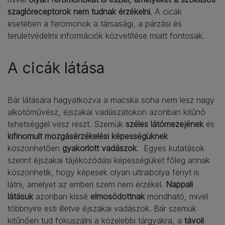
szaglóreceptorok nem tudnak érzékelni
. A cicák
esetében a feromonok a társasági, a párzási és
területvédelmi információk közvetítése miatt fontosak.
A cicák látása
Bár látására hagyatkozva a macska soha nem lesz nagy
alkotóművész, éjszakai vadászatokon azonban kitűnő
tehetséggel vesz részt. Szemük
széles látómezejének
és
kifinomult mozgásérzékelési képességüknek
köszönhetően
gyakorlott vadászok
. Egyes kutatások
szerint éjszakai tájékozódási képességüket főleg annak
köszönhetik, hogy képesek olyan ultraibolya fényt is
látni, amelyet az emberi szem nem érzékel.
Nappali
látásuk
azonban kissé
elmosódottnak
mondható, mivel
többnyire esti illetve éjszakai vadászok. Bár szemük
kitűnően tud fókuszálni a közelebbi tárgyakra, a
távoli