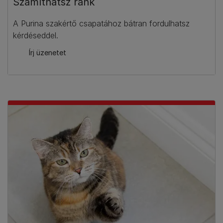
Számíthatsz ránk​
A Purina szakértő csapatához bátran fordulhatsz
kérdéseddel.
Írj üzenetet