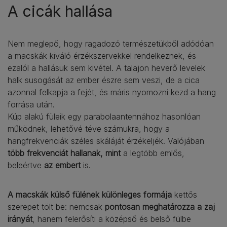
A cicák hallása
Nem meglepő, hogy ragadozó természetükből adódóan
a macskák kiváló érzékszervekkel rendelkeznek, és
ezalól a hallásuk sem kivétel. A talajon heverő levelek
halk susogását az ember észre sem veszi, de a cica
azonnal felkapja a fejét, és máris nyomozni kezd a hang
forrása után.
Kúp alakú füleik egy parabolaantennához hasonlóan
működnek, lehetővé téve számukra, hogy a
hangfrekvenciák széles skáláját érzékeljék. Valójában
több frekvenciát hallanak, mint
a legtöbb emlős,
beleértve
az embert
is.
A macskák külső fülének különleges formája
kettős
szerepet tölt be: nemcsak
pontosan meghatározza a zaj
irányát
, hanem felerősíti a középső és belső fülbe