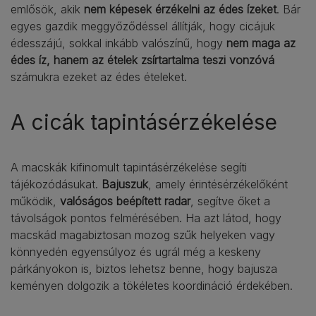
emlősök, akik
nem képesek érzékelni az édes ízeket
. Bár
egyes gazdik meggyőződéssel állítják, hogy cicájuk
édesszájú, sokkal inkább valószínű, hogy
nem maga az
édes íz, hanem az ételek zsírtartalma teszi vonzóvá
számukra ezeket az édes ételeket.
A cicák tapintásérzékelése
A macskák kifinomult tapintásérzékelése segíti
tájékozódásukat.
Bajuszuk
, amely érintésérzékelőként
működik,
valóságos beépített radar
, segítve őket a
távolságok pontos felmérésében. Ha azt látod, hogy
macskád magabiztosan mozog szűk helyeken vagy
könnyedén egyensúlyoz és ugrál még a keskeny
párkányokon is, biztos lehetsz benne, hogy bajusza
keményen dolgozik a tökéletes koordináció érdekében.