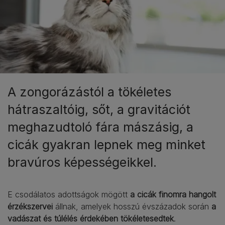
A zongorázástól a tökéletes
hátraszaltóig, sőt, a gravitációt
meghazudtoló fára mászásig, a
cicák gyakran lepnek meg minket
bravúros képességeikkel.
E csodálatos adottságok mögött
a cicák finomra hangolt
érzékszervei
állnak, amelyek hosszú évszázadok során
a
vadászat és túlélés érdekében tökéletesedtek
.