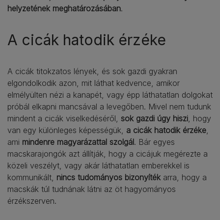
helyzetének meghatározásában
.
A cicák hatodik érzéke
A cicák titokzatos lények, és sok gazdi gyakran
elgondolkodik azon, mit láthat kedvence, amikor
elmélyülten nézi a kanapét, vagy épp láthatatlan dolgokat
próbál elkapni mancsával a levegőben. Mivel nem tudunk
mindent a cicák viselkedéséről,
sok gazdi úgy hiszi
, hogy
van egy különleges képességük,
a cicák hatodik érzéke
,
ami
mindenre magyarázattal szolgál
. Bár egyes
macskarajongók azt állítják, hogy a cicájuk megérezte a
közeli veszélyt, vagy akár láthatatlan emberekkel is
kommunikált,
nincs tudományos bizonyíték
arra, hogy a
macskák túl tudnának látni az öt hagyományos
érzékszerven.