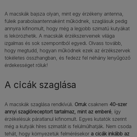
A macskák bajsza olyan, mint egy érzékeny antenna,
füleik parabolaantennaként működnek, szaglásuk pedig
annyira kifinomult, hogy még a legjobb szimatú kutyákat
is lekörözhetik. A macskák érzékszerveinek világa
izgalmas és sok szempontból egyedi. Olvass tovább,
hogy megtudd, hogyan működnek ezek az érzékszervek
tökéletes összhangban, és fedezz fel néhány lenyűgöző
érdekességet róluk!
A cicák szaglása
A macskák szaglása rendkívüli.
Orruk
csaknem
40-szer
annyi szaglóreceptort tartalmaz, mint az emberé
, így
érzékelésük páratlanul kifinomult. Egyes kutatók szerint
még a kutyák híres szimatát is felülmúlhatják. Nem csoda
tehát, hogy környezetük felmérésekor
a cicák inkább az