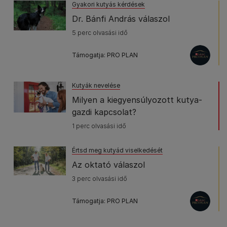
Gyakori kutyás kérdések
Dr. Bánfi András válaszol
5 perc olvasási idő
Támogatja: PRO PLAN
Kutyák nevelése
Milyen a kiegyensúlyozott kutya-
gazdi kapcsolat?
1 perc olvasási idő
Értsd meg kutyád viselkedését
Az oktató válaszol
3 perc olvasási idő
Támogatja: PRO PLAN