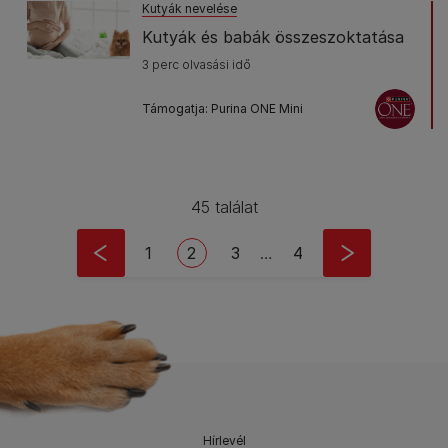
Kutyák nevelése
Kutyák és babák összeszoktatása
3 perc olvasási idő
Támogatja: Purina ONE Mini
45 találat
Pagination
Oldal
Current page
Oldal
Last page
1
2
3
…
4
Hírlevél​