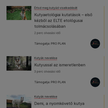
Értsd meg kutyád viselkedését
Kutyaetológiai kutatások – első
kézből az ELTE etológusai
tolmácsolásában
2 perc olvasási idő
Támogatja: PRO PLAN
Kutyák nevelése
Kutyussal az ismeretlenben
3 perc olvasási idő
Támogatja: PRO PLAN
Kutyák nevelése
Demi, a nyomkövető kutya