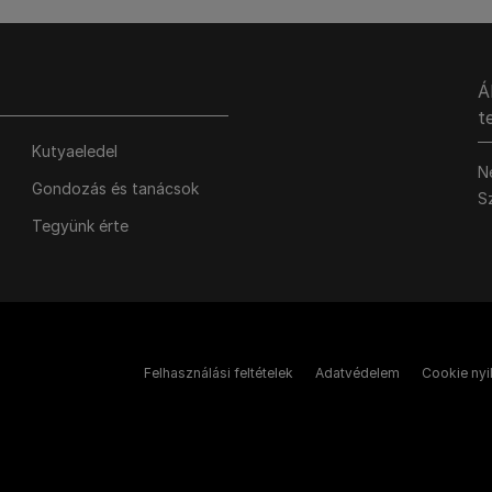
Á
t
Kutyaeledel
N
Gondozás és tanácsok
S
Tegyünk érte
Felhasználási feltételek
Adatvédelem
Cookie nyi