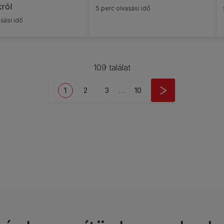
ról
5 perc olvasási idő
sási idő
109 találat
Current page
Oldal
Oldal
Last page
1
2
3
…
10