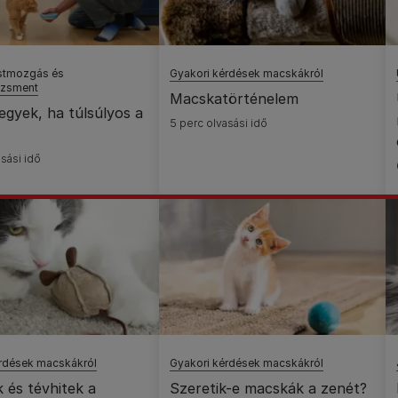
stmozgás és
Gyakori kérdések macskákról
dzsment
Macskatörténelem
egyek, ha túlsúlyos a
5 perc olvasási idő
sási idő
érdések macskákról
Gyakori kérdések macskákról
 és tévhitek a
Szeretik-e macskák a zenét?