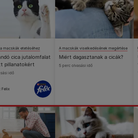
 a macskák etetéséhez
A macskák viselkedésének megértése
andó cica jutalomfalat
Miért dagasztanak a cicák?
t pillanatokért
5 perc olvasási idő
sási idő
 Felix