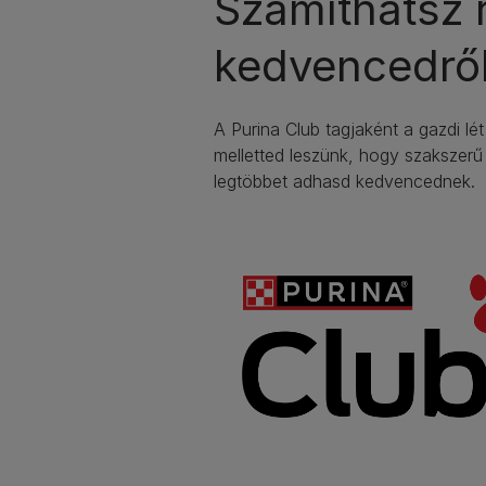
Számíthatsz 
kedvencedrő
A Purina Club tagjaként a gazdi l
melletted leszünk, hogy szakszer
legtöbbet adhasd kedvencednek.​