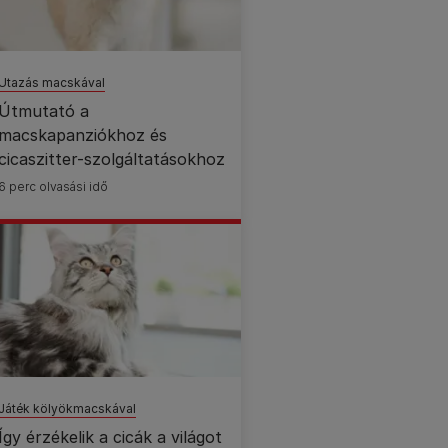
Utazás macskával
Útmutató a
macskapanziókhoz és
cicaszitter-szolgáltatásokhoz
6 perc olvasási idő
Játék kölyökmacskával
Így érzékelik a cicák a világot