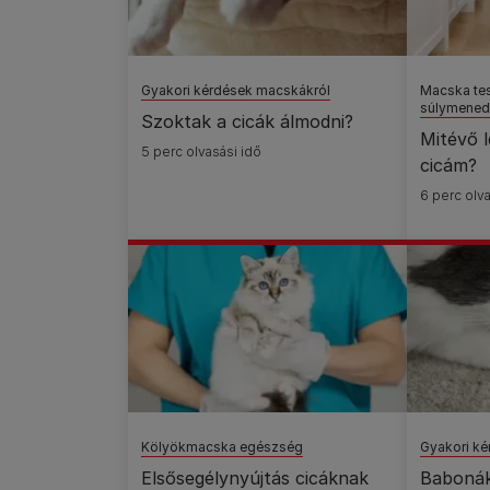
Gyakori kérdések macskákról
Macska te
súlymene
Szoktak a cicák álmodni?
Mitévő l
5 perc olvasási idő
cicám?
6 perc olva
Kölyökmacska egészség
Gyakori k
Elsősegélynyújtás cicáknak
Babonák