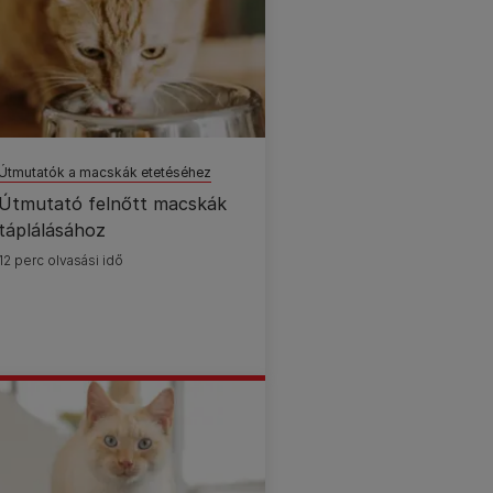
Útmutatók a macskák etetéséhez
Útmutató felnőtt macskák
táplálásához
12 perc olvasási idő