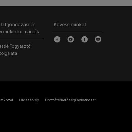
llatgondozási és
Kövess minket
ermékinformációk
facebook
youtube
facebook
youtube
estlé Fogyasztói
zolgálata
latkozat
Oldaltérkép
Hozzáférhetőségi nyilatkozat