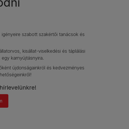
odni
igényeire szabott szakértői tanácsok és
állatorvos, kisállat-viselkedési és táplálási
 egy karnyújtásnyira.​
lsőként újdonságainkról és kedvezményes
ehetőségeinkről!​
hírlevelünkre!​
m