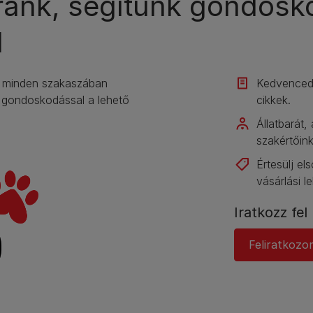
ránk, segítünk gondosk
l
ét minden szakaszában
Kedvenced 
ű gondoskodással a lehető
cikkek.​
Állatbarát, 
szakértőink
Értesülj e
vásárlási l
Iratkozz fel 
Feliratkozo