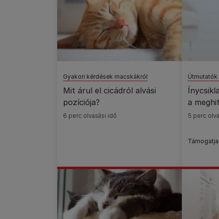
Gyakori kérdések macskákról
Útmutatók
Mit árul el cicádról alvási
Ínycsikl
pozíciója?
a meghit
6 perc olvasási idő
5 perc olva
Támogatja: