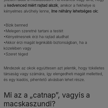
a
kedvenced miért rajtad alszik
, amikor a fekhelye is
kényelmes alvóhely lenne,
íme néhány lehetséges ok:
•Bízik benned
•Melegen szeretné tartani a testét
•Kényelmesnek érzi ha rajtad aludhat
•Akkor érzi magát leginkább biztonságban, ha a
közelében vagy
•Szeret téged
Mindezek az okok együttesen azt jelentik, hogy tökéletes
társaság vagy számára, így elengedheti magát melletted,
és egy kiadós, pihentető alvásban lehet része.
Mi az a „catnap”, vagyis a
macskaszundi?