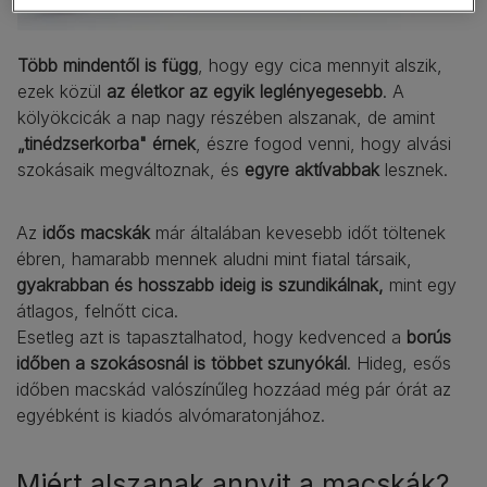
Több mindentől is függ
, hogy egy cica mennyit alszik,
ezek közül
az életkor az egyik leglényegesebb
. A
kölyökcicák a nap nagy részében alszanak, de amint
„tinédzserkorba" érnek
, észre fogod venni, hogy alvási
szokásaik megváltoznak, és
egyre aktívabbak
lesznek.
Az
idős macskák
már általában kevesebb időt töltenek
ébren, hamarabb mennek aludni mint fiatal társaik,
gyakrabban és hosszabb ideig is szundikálnak,
mint egy
átlagos, felnőtt cica.
Esetleg azt is tapasztalhatod, hogy kedvenced a
borús
időben a szokásosnál is többet szunyókál
. Hideg, esős
időben macskád valószínűleg hozzáad még pár órát az
egyébként is kiadós alvómaratonjához.
Miért alszanak annyit a macskák?