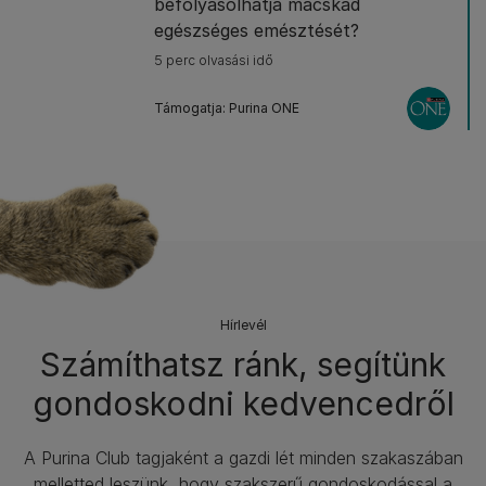
befolyásolhatja macskád
egészséges emésztését?
5 perc olvasási idő
Támogatja: Purina ONE
Hírlevél​
Számíthatsz ránk, segítünk
gondoskodni kedvencedről
A Purina Club tagjaként a gazdi lét minden szakaszában
melletted leszünk, hogy szakszerű gondoskodással a