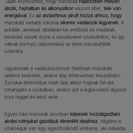
Talán észrevetted, hogy macskád
napközben mélyen
alszik, hajnalban és alkonyatkor
viszont éber,
tele van
energiával
. Ez
az alvásritmus járult hozzá ahhoz, hogy
macskád vadabb rokonai
sikeres vadászok legyenek
. A
prédáik, amelyek általában kis emlősök és madarak,
kevésbé veszik észre a veszélyeket szürkületkor, és így
válnak könnyű célpontokká az éhes macskafélék
számára.
Ugyanezek a vadászösztönök felelősek macskád
játékos kedvéért, amikor épp lefekvéshez készülődsz.
Éjszakai életmódjuk miatt épp akkor fognak fel-alá
rohangálni a szobában, amikor azt a legkevésbé díjazod:
kora reggel és késő este.
Egyes házi macskák azonban
képesek hozzáigazítani
alvási rutinjukat gazdájuk ébrenléti idejéhez
. Végtére is
szükségük van egy együttműködő emberre, aki odaadja