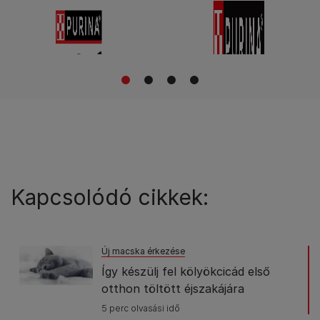
1
2
3
4
Kapcsolódó cikkek:
Új macska érkezése
Így készülj fel kölyökcicád első
otthon töltött éjszakájára
5 perc olvasási idő