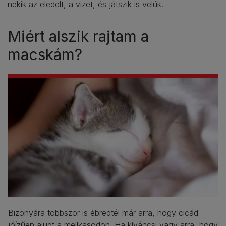
nekik az eledelt, a vizet, és játszik is velük.
Miért alszik rajtam a
macskám?
Bizonyára többször is ébredtél már arra, hogy cicád
jóízűen aludt a mellkasodon. Ha kíváncsi vagy arra, hogy