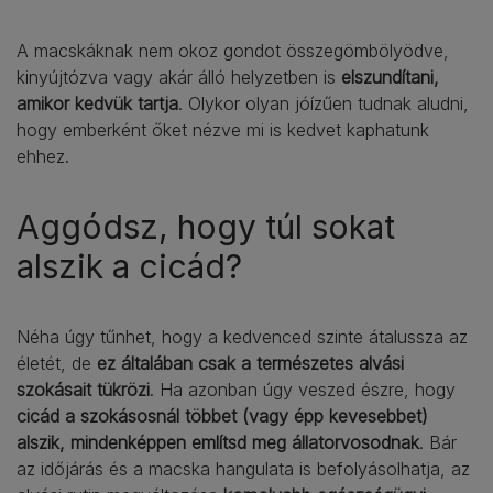
A macskáknak nem okoz gondot összegömbölyödve,
kinyújtózva vagy akár álló helyzetben is
elszundítani,
amikor kedvük tartja
. Olykor olyan jóízűen tudnak aludni,
hogy emberként őket nézve mi is kedvet kaphatunk
ehhez.
Aggódsz, hogy túl sokat
alszik a cicád?
Néha úgy tűnhet, hogy a kedvenced szinte átalussza az
életét, de
ez általában csak a természetes alvási
szokásait tükrözi
. Ha azonban úgy veszed észre, hogy
cicád a szokásosnál többet (vagy épp kevesebbet)
alszik, mindenképpen említsd meg állatorvosodnak
. Bár
az időjárás és a macska hangulata is befolyásolhatja, az