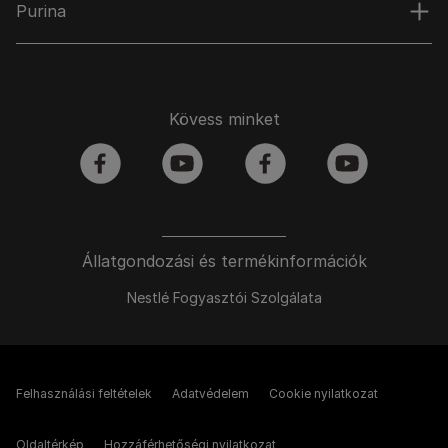
Purina
Kövess minket
facebook
youtube
facebook
youtube
Állatgondozási és termékinformációk
Nestlé Fogyasztói Szolgálata
Felhasználási feltételek
Adatvédelem
Cookie nyilatkozat
Oldaltérkép
Hozzáférhetőségi nyilatkozat