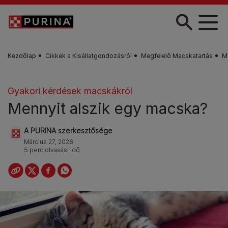
Skip to main content
Kezdőlap
Cikkek a Kisállatgondozásról
Megfelelő Macskatartás
M
Gyakori kérdések macskákról
Mennyit alszik egy macska?
A PURINA szerkesztősége
Március 27, 2026
5 perc olvasási idő