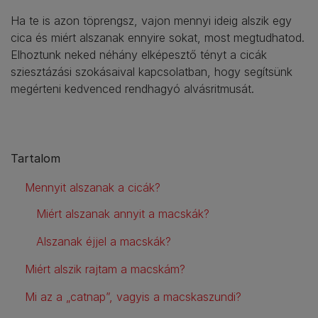
Ha te is azon töprengsz, vajon mennyi ideig alszik egy
cica és miért alszanak ennyire sokat, most megtudhatod.
Elhoztunk neked néhány elképesztő tényt a cicák
sziesztázási szokásaival kapcsolatban, hogy segítsünk
megérteni kedvenced rendhagyó alvásritmusát.
Tartalom
Mennyit alszanak a cicák?
Miért alszanak annyit a macskák?
Alszanak éjjel a macskák?
Miért alszik rajtam a macskám?
Mi az a „catnap”, vagyis a macskaszundi?