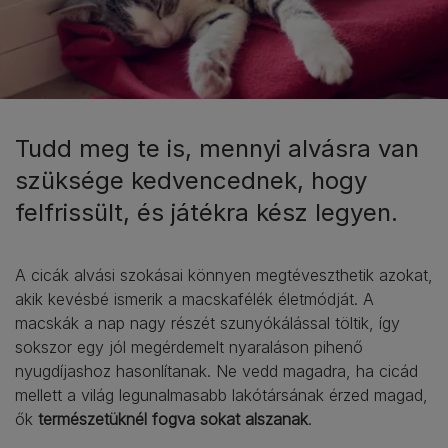
Tudd meg te is, mennyi alvásra van
szüksége kedvencednek, hogy
felfrissült, és játékra kész legyen.
A cicák alvási szokásai könnyen megtéveszthetik azokat,
akik kevésbé ismerik a macskafélék életmódját. A
macskák a nap nagy részét szunyókálással töltik, így
sokszor egy jól megérdemelt nyaraláson pihenő
nyugdíjashoz hasonlítanak. Ne vedd magadra, ha cicád
mellett a világ legunalmasabb lakótársának érzed magad,
ők
természetüknél fogva sokat alszanak
.