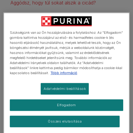
Aggódsz, hogy túl sokat alszik a cicád?
Mennyit alszanak a cicák?
Szükségünk van az Ön hozzájárulására a folytatáshoz. Az "Elfogadom"
gombra kattintva hozzájárul az első- és harmadfeles cookie-k (és
hasonló eljárások) használatához, melyek lehetővé teszik, hogy az Ön
A macskák
átlagosan napi 15 órát
alszanak, a
böngészési élményét javítsuk, mérjük a weboldalunk közönségét,
hasznos információkat gyűjtsünk, valamint az érdeklődésének
kölyökcicák akár 20 órát is szundikálhatnak egy nap.
megfelelő hirdetéseket jelenítsünk meg. További információk az
Adatvédelmi Irányelvek oldalon találhatók. Az "Adatvédelmi
beállítások" linkre kattintva pedig bármikor módosíthatja a cookie-kkal
kapcsolatos beállításait.
Több információ
Adatvédelmi beállítások
Elfogadom
Összes elutasítása