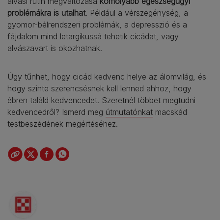
alvási rutin megváltozása
komolyabb egészségügyi
problémákra is utalhat
. Például a vérszegénység, a
gyomor-bélrendszeri problémák, a depresszió és a
fájdalom mind letargikussá tehetik cicádat, vagy
alvászavart is okozhatnak.
Úgy tűnhet, hogy cicád kedvenc helye az álomvilág, és
hogy szinte szerencsésnek kell lenned ahhoz, hogy
ébren találd kedvencedet. Szeretnél többet megtudni
kedvencedről? Ismerd meg
útmutatónkat
macskád
testbeszédének megértéséhez.