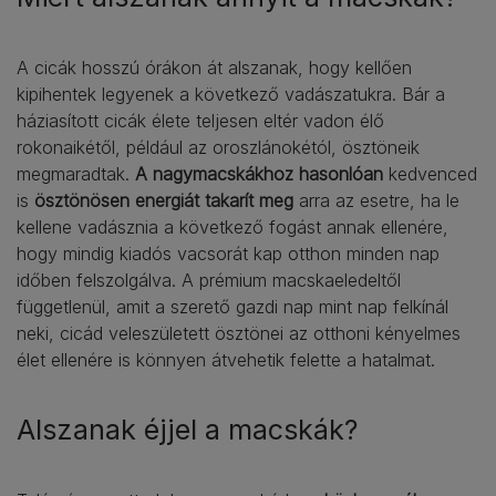
A cicák hosszú órákon át alszanak, hogy kellően
kipihentek legyenek a következő vadászatukra. Bár a
háziasított cicák élete teljesen eltér vadon élő
rokonaikétől, például az oroszlánokétól, ösztöneik
megmaradtak.
A nagymacskákhoz hasonlóan
kedvenced
is
ösztönösen energiát takarít meg
arra az esetre, ha le
kellene vadásznia a következő fogást annak ellenére,
hogy mindig kiadós vacsorát kap otthon minden nap
időben felszolgálva. A prémium macskaeledeltől
függetlenül, amit a szerető gazdi nap mint nap felkínál
neki, cicád veleszületett ösztönei az otthoni kényelmes
élet ellenére is könnyen átvehetik felette a hatalmat.
Alszanak éjjel a macskák?