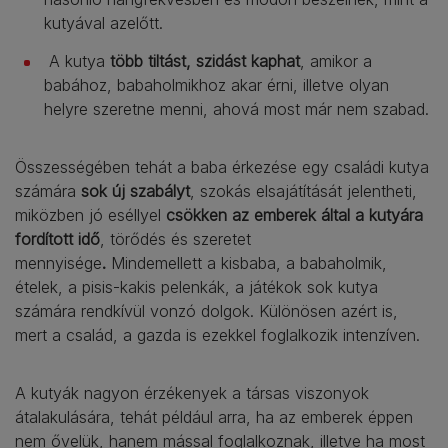
kutyával azelőtt.
A kutya
több tiltást, szidást kaphat
, amikor a
babához, babaholmikhoz akar érni, illetve olyan
helyre szeretne menni, ahová most már nem szabad.
Összességében tehát a baba érkezése egy családi kutya
számára
sok új szabályt
, szokás elsajátítását jelentheti,
miközben jó eséllyel
csökken az emberek által a kutyára
fordított idő
, törődés és szeretet
mennyisége
.
Mindemellett a kisbaba, a babaholmik,
ételek, a pisis-kakis pelenkák, a játékok sok kutya
számára rendkívül vonzó dolgok. Különösen azért is,
mert a család, a gazda is ezekkel foglalkozik intenzíven.
A kutyák nagyon érzékenyek a társas viszonyok
átalakulására, tehát például arra, ha az emberek éppen
nem ővelük, hanem mással foglalkoznak, illetve ha most