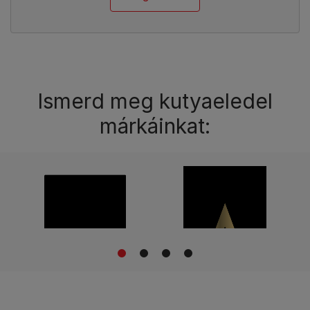
Ismerd meg kutyaeledel
márkáinkat:
1
2
3
4