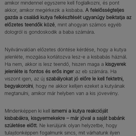
amikor mindennel egyszerre kell foglalkozni, és pont
akkor, amikor megérkezik a kisbaba.
A felelősségteljes
gazda a családi kutya felkészítését ugyanúgy beiktatja az
előzetes teendők közé
, mint ahogyan számos egyéb
dologról is gondoskodik a baba számára.
Nyilvánvalóan előzetes döntése kérdése, hogy a kutya
jelenléte, mozgása korlátozva lesz-e a kisbabás háznál.
Ha nem, akkor is lesz teendő, hiszen maga a
kisgyerek
jelenléte is fontos és erős inger
az eb számára. Ha
viszont igen, az új
szabályokat jó előre le kell fektetni,
begyakorolni
, hogy ne akkor kelljen ezeket a kutyának
megtanulni, amikor már helyben van a kis jövevény.
Mindenképpen ki kell
ismerni a kutya reakcióját
kisbabákra, kisgyermekekre – már jóval a saját babánk
születése előtt
. Ne kerüljünk olyan helyzetbe, hogy
tulajdonképpen fogalmunk sincs, mit várhatunk ilyen