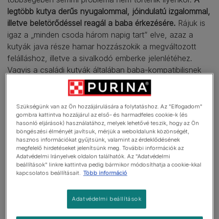
legtöbb kutya derűs nyugalommal, jóindulatú izgalommal,
illetve beletörődéssel reagál a baba érkezésére.
Rájuk is
igaz a „minden csoda három napig tart” elve, azaz a
kutyák java része hamar hozzászokik a megváltozott
felálláshoz, illetve a sivalkodó emberke jelenlétéhez.
Vagyis a családi kutyák általában baba-kompatibilisnek
mondhatók. Nem tiszte ennek az írásnak a sajnos
időnként bekövetkező tragédiák elemzése, amikor
kisbabát támadnak, illetve ölnek meg kutyák –
Szükségünk van az Ön hozzájárulására a folytatáshoz. Az "Elfogadom"
gombra kattintva hozzájárul az első- és harmadfeles cookie-k (és
szerencsénkre ilyesmi igen ritkán fordul elő, és nincs
hasonló eljárások) használatához, melyek lehetővé teszik, hogy az Ön
olyan általánosítható részlete az eseteknek, amiből biztos
böngészési élményét javítsuk, mérjük a weboldalunk közönségét,
ellenszert lehetne kitalálni.
hasznos információkat gyűjtsünk, valamint az érdeklődésének
megfelelő hirdetéseket jelenítsünk meg. További információk az
Adatvédelmi Irányelvek oldalon találhatók. Az "Adatvédelmi
beállítások" linkre kattintva pedig bármikor módosíthatja a cookie-kkal
Érdemes viszont egy kicsit körbejárni azt a
kapcsolatos beállításait.
Több információ
kérdést, vajon
mit tehet a család
, amikor már tudja, hogy
baba fog születni, és szeretnék, hogy a kutya majd
minél
Adatvédelmi beállítások
kisebb megrázkódásként élje át a hatalmas változást
,
amivel a gyerkőc érkezése jár.