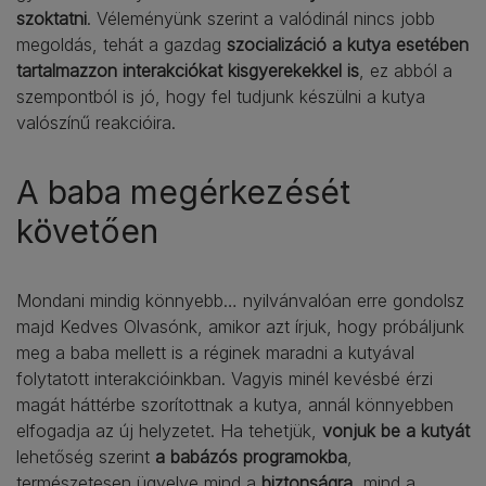
szoktatni
. Véleményünk szerint a valódinál nincs jobb
megoldás, tehát a gazdag
szocializáció a kutya esetében
tartalmazzon interakciókat kisgyerekekkel is
, ez abból a
szempontból is jó, hogy fel tudjunk készülni a kutya
valószínű reakcióira.
A baba megérkezését
követően
Mondani mindig könnyebb… nyilvánvalóan erre gondolsz
majd Kedves Olvasónk, amikor azt írjuk, hogy próbáljunk
meg a baba mellett is a réginek maradni a kutyával
folytatott interakcióinkban. Vagyis minél kevésbé érzi
magát háttérbe szorítottnak a kutya, annál könnyebben
elfogadja az új helyzetet. Ha tehetjük,
vonjuk be a kutyát
lehetőség szerint
a babázós programokba
,
természetesen ügyelve mind a
biztonságra
, mind a