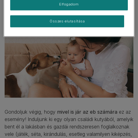
Elfogadom
Összes elutasítása
Gondoljuk végig, hogy
mivel is jár az eb számára
ez az
esemény! Induljunk ki egy olyan családi kutyából, amelyik
bent él a lakásban és gazdái rendszeresen foglalkoznak
vele (játék, séta, kirándulás, esetleg valamilyen kiképzés,