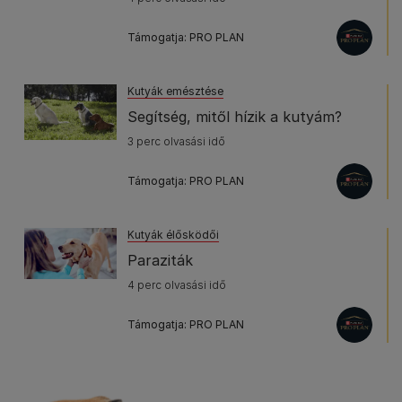
Támogatja: PRO PLAN
Kutyák emésztése
Segítség, mitől hízik a kutyám?
3 perc olvasási idő
Támogatja: PRO PLAN
Kutyák élősködői
Paraziták
4 perc olvasási idő
Támogatja: PRO PLAN