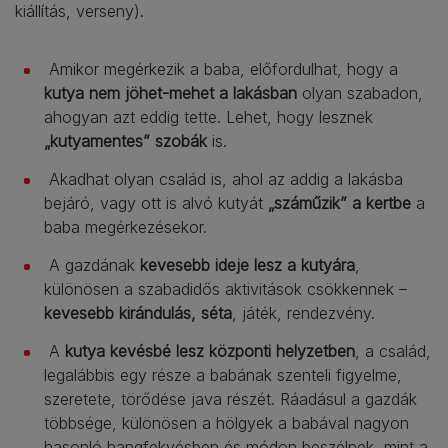
kiállítás, verseny).
Amikor megérkezik a baba, előfordulhat, hogy a
kutya nem jöhet-mehet a lakásban
olyan szabadon,
ahogyan azt eddig tette. Lehet, hogy lesznek
„kutyamentes” szobák
is.
Akadhat olyan család is, ahol az addig a lakásba
bejáró, vagy ott is alvó kutyát
„száműzik” a kertbe
a
baba megérkezésekor.
A gazdának
kevesebb ideje lesz a kutyára
,
különösen a szabadidős aktivitások csökkennek –
kevesebb kirándulás, séta
, játék, rendezvény.
A
kutya kevésbé lesz központi helyzetben
, a család,
legalábbis egy része a babának szenteli figyelme,
szeretete, törődése java részét. Ráadásul a gazdák
többsége, különösen a hölgyek a babával nagyon
hasonló hangfekvésben és módon beszélnek, mint a