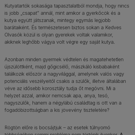
Kutyatartók sokasága tapasztalatból mondja, hogy nincs
is jobb „csapat” annál, mint amikor a gyerkőcök és a
kutya együtt játszanak, mintegy egymás legjobb
barátaiként. És természetesen biztos sokan a Kedves
Olvasók közül is olyan gyerekek voltak valamikor,
akiknek leghőbb vágya volt végre egy saját kutya.
Azonban minden gyermek védtelen és magatehetetlen
újszülöttként, majd gőgicsélő, mászkáló kisbabaként
találkozik először a nagyvilággal, amelynek valós vagy
potenciális veszélyeitől csakis a szülők, illetve általában
véve az idősebb korosztály tudja őt megóvni. Mi a
helyzet azzal, amikor nemcsak apa, anya, tesó,
nagyszülők, hanem a négylábú családtag is ott van a
fogadóbizottságban a kis jövevény tiszteletére?
Rögtön előre is bocsájtjuk – az esetek túlnyomó
többségében semmi probléma nem történik ilyenkor.
A