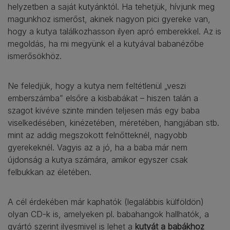
helyzetben a saját kutyánktól. Ha tehetjük, hívjunk meg
magunkhoz ismerőst, akinek nagyon pici gyereke van,
hogy a kutya találkozhasson ilyen apró emberekkel. Az is
megoldás, ha mi megyünk el a kutyával babanézőbe
ismerősökhöz.
Ne feledjük, hogy a kutya nem feltétlenül „veszi
emberszámba” elsőre a kisbabákat – hiszen talán a
szagot kivéve szinte minden teljesen más egy baba
viselkedésében, kinézetében, méretében, hangjában stb.
mint az addig megszokott felnőtteknél, nagyobb
gyerekeknél. Vagyis az a jó, ha a baba már nem
újdonság a kutya számára, amikor egyszer csak
felbukkan az életében.
A cél érdekében már kaphatók (legalábbis külföldön)
olyan CD-k is, amelyeken pl. babahangok hallhatók, a
gyártó szerint ilyesmivel is lehet a
kutyát a babákhoz