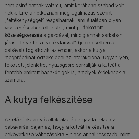
nem csinálhatnak valamit, amit korábban szabad volt
nekik. Erre a hétköznapi megfogalmazás szerint
„féltékenységgel” reagálhatnak, ami általában olyan
viselkedésekben ölt testet, mint pl.
fokozott
közelségkeresés
a gazdával, mindig annak sarkában
járás, illetve ha a „vetélytárssal” (jelen esetben a
babával) foglalkozik az ember, akkor a kutya
megpróbálhat odaékelődni az interakcióba. Ugyanilyen,
fokozott jelenlétre, nyüzsgésre sarkallják a kutyát a
fentebb említett baba-dolgok is, amelyek érdekesek a
számára.
A kutya felkészítése
Az előzőekben vázoltak alapján a gazda feladata
babavárás idején az, hogy a kutyát felkészítse a
bekövetkező változásokra – nincs annál rosszabb, mint