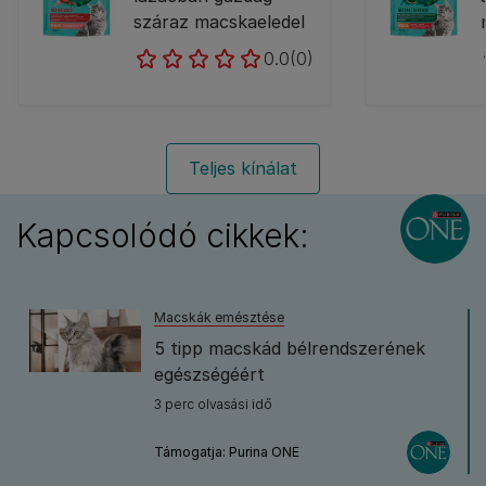
száraz macskaeledel
0.0
(0)
Teljes kínálat
Kapcsolódó cikkek:
Macskák emésztése
5 tipp macskád bélrendszerének
egészségéért
3 perc olvasási idő
Támogatja: Purina ONE