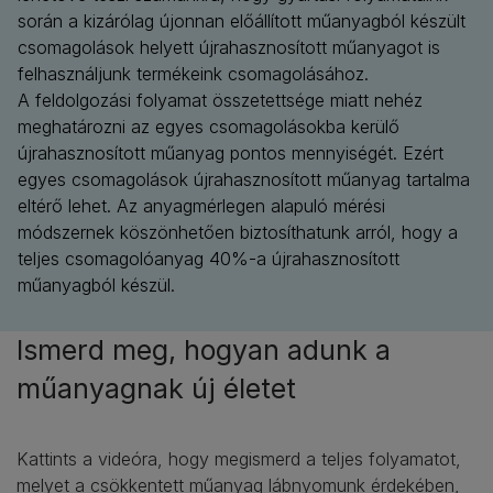
során a kizárólag újonnan előállított műanyagból készült
csomagolások helyett újrahasznosított műanyagot is
felhasználjunk termékeink csomagolásához.
A feldolgozási folyamat összetettsége miatt nehéz
meghatározni az egyes csomagolásokba kerülő
újrahasznosított műanyag pontos mennyiségét. Ezért
egyes csomagolások újrahasznosított műanyag tartalma
eltérő lehet. Az anyagmérlegen alapuló mérési
módszernek köszönhetően biztosíthatunk arról, hogy a
teljes csomagolóanyag 40%-a újrahasznosított
műanyagból készül.
Ismerd meg, hogyan adunk a
műanyagnak új életet
Kattints a videóra, hogy megismerd a teljes folyamatot,
melyet a csökkentett műanyag lábnyomunk érdekében,