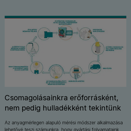
Csomagolásainkra erőforrásként,
nem pedig hulladékként tekintünk
Az anyagmérlegen alapuló mérési módszer alkalmazása
lehetővé teszi számunkra, hogy gyártási folyamataink