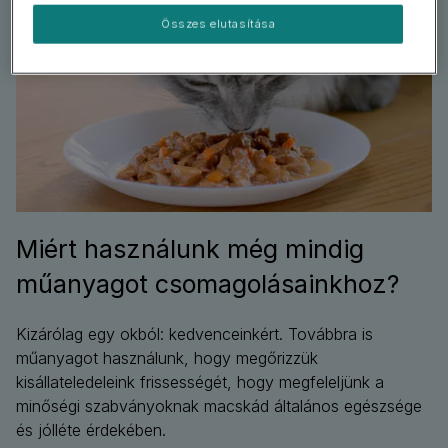
Összes elutasítása
Miért használunk még mindig
műanyagot csomagolásainkhoz?
Kizárólag egy okból: kedvenceinkért. Továbbra is
műanyagot használunk, hogy megőrizzük
kisállateledeleink frissességét, hogy megfeleljünk a
minőségi szabványoknak macskád általános egészsége
és jólléte érdekében.