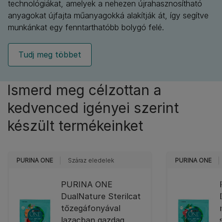
technológiákat, amelyek a nehezen újrahasznosítható
anyagokat újfajta műanyagokká alakítják át, így segítve
munkánkat egy fenntarthatóbb bolygó felé.
Tudj meg többet
Ismerd meg célzottan a
kedvenced igényei szerint
készült termékeinket
PURINA ONE
Száraz eledelek
PURINA ONE
PURINA ONE
DualNature Sterilcat
tőzegáfonyával
lazacban gazdag