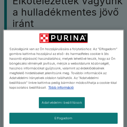
Elkötelezettek vagyunk
a hulladékmentes jövő
iránt
Büszkék vagyunk arra, hogy PURINA ONE eledeleink
csomagolási folyamatainak fejlesztésével kevésbé
Szükségünk van az Ön hozzájárulására a folytatáshoz. Az "Elfogadom"
gombra kattintva hozzájárul az első- és harmadfeles cookie-k (és
kell az újonnan előállított műanyag felhasználására
hasonló eljárások) használatához, melyek lehetővé teszik, hogy az Ön
támaszkodnunk. A PURINA ONE szárazeledelek
böngészési élményét javítsuk, mérjük a weboldalunk közönségét,
hasznos információkat gyűjtsünk, valamint az érdeklődésének
csomagolásai 40%-ban újrahasznosított műanyaggal
megfelelő hirdetéseket jelenítsünk meg. További információk az
készülnek. Emellettt továbbra is azon dolgozunk,
Adatvédelmi Irányelvek oldalon találhatók. Az "Adatvédelmi
hogy a jövőben minden csomagolásunk 100%-ban
beállítások" linkre kattintva pedig bármikor módosíthatja a cookie-kkal
kapcsolatos beállításait.
Több információ
újrahasznosított műanyagból készüljön.
Adatvédelmi beállítások
Elfogadom