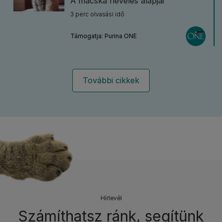
A macska nevelés alapjai
3 perc olvasási idő
Támogatja: Purina ONE
További cikkek
Hírlevél​
Számíthatsz ránk, segítünk