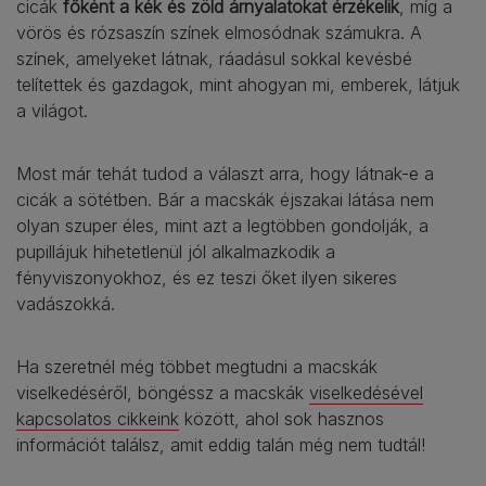
cicák
főként a kék és zöld árnyalatokat érzékelik
, míg a
vörös és rózsaszín színek elmosódnak számukra. A
színek, amelyeket látnak, ráadásul sokkal kevésbé
telítettek és gazdagok, mint ahogyan mi, emberek, látjuk
a világot.
Most már tehát tudod a választ arra, hogy látnak-e a
cicák a sötétben. Bár a macskák éjszakai látása nem
olyan szuper éles, mint azt a legtöbben gondolják, a
pupillájuk hihetetlenül jól alkalmazkodik a
fényviszonyokhoz, és ez teszi őket ilyen sikeres
vadászokká.
Ha szeretnél még többet megtudni a macskák
viselkedéséről, böngéssz a macskák
viselkedésével
kapcsolatos cikkeink
között, ahol sok hasznos
információt találsz, amit eddig talán még nem tudtál!