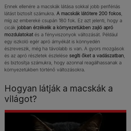
Ennek ellenére a macskák látása sokkal jobb perifériás
látást biztosít számukra.
A macskák látótere 200 fokos
,
míg az embereké csupán 180 fok. Ez azt jelenti, hogy a
cicák
jobban érzékelik a környezetükben zajló apró
mozdulatokat
és a fényviszonyok változását. Például
egy iszkoló egér apró árnyékát is könnyedén
észreveszik, még ha távolabb is van. A gyors mozgások
és az apró részletek észlelése
segíti őket a vadászatban
,
és biztosítja számukra, hogy azonnal reagálhassanak a
környezetükben történő változásokra.
Hogyan látják a macskák a
világot?