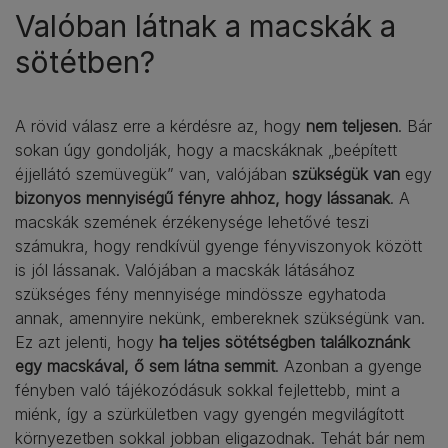
Valóban látnak a macskák a
sötétben?
A rövid válasz erre a kérdésre az, hogy
nem teljesen
. Bár
sokan úgy gondolják, hogy a macskáknak „beépített
éjjellátó szemüvegük” van, valójában
szükségük van
egy
bizonyos mennyiségű fényre ahhoz, hogy lássanak
. A
macskák szemének érzékenysége lehetővé teszi
számukra, hogy rendkívül gyenge fényviszonyok között
is jól lássanak. Valójában a macskák látásához
szükséges fény mennyisége mindössze egyhatoda
annak, amennyire nekünk, embereknek szükségünk van.
Ez azt jelenti, hogy
ha teljes sötétségben találkoznánk
egy macskával, ő sem látna semmit
. Azonban a gyenge
fényben való tájékozódásuk sokkal fejlettebb, mint a
miénk, így a szürkületben vagy gyengén megvilágított
környezetben sokkal jobban eligazodnak. Tehát bár nem