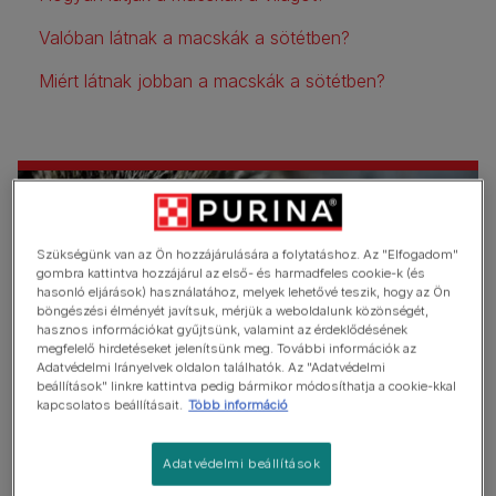
Valóban látnak a macskák a sötétben?
Miért látnak jobban a macskák a sötétben?
Szükségünk van az Ön hozzájárulására a folytatáshoz. Az "Elfogadom"
gombra kattintva hozzájárul az első- és harmadfeles cookie-k (és
hasonló eljárások) használatához, melyek lehetővé teszik, hogy az Ön
böngészési élményét javítsuk, mérjük a weboldalunk közönségét,
hasznos információkat gyűjtsünk, valamint az érdeklődésének
megfelelő hirdetéseket jelenítsünk meg. További információk az
Adatvédelmi Irányelvek oldalon találhatók. Az "Adatvédelmi
beállítások" linkre kattintva pedig bármikor módosíthatja a cookie-kkal
kapcsolatos beállításait.
Több információ
Emellett a macskák szemében lévő fotoreceptorok
Adatvédelmi beállítások
teljesen különböznek az emberekétől. A
cicák, szemében