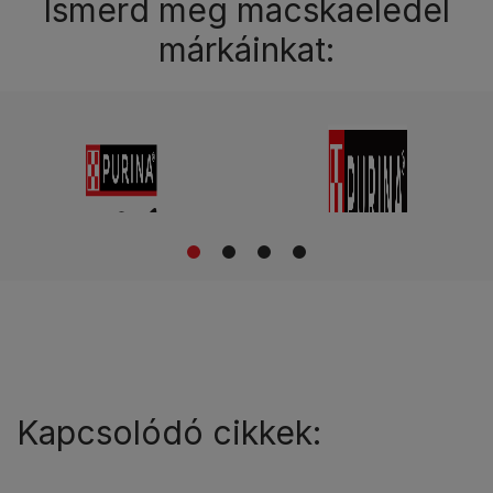
Ismerd meg macskaeledel
márkáinkat:
1
2
3
4
Kapcsolódó cikkek: