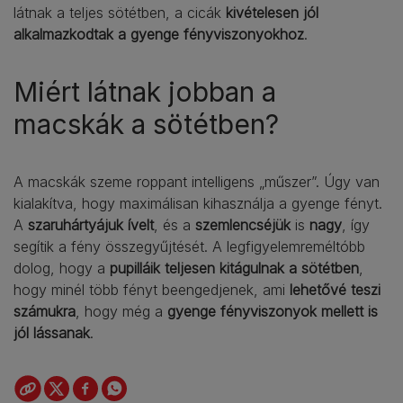
látnak a teljes sötétben, a cicák
kivételesen jól
alkalmazkodtak a gyenge fényviszonyokhoz
.
Miért látnak jobban a
macskák a sötétben?
A macskák szeme roppant intelligens „műszer”. Úgy van
kialakítva, hogy maximálisan kihasználja a gyenge fényt.
A
szaruhártyájuk ívelt
, és a
szemlencséjük
is
nagy
, így
segítik a fény összegyűjtését. A legfigyelemreméltóbb
dolog, hogy a
pupilláik teljesen kitágulnak a sötétben
,
hogy minél több fényt beengedjenek, ami
lehetővé teszi
számukra
, hogy még a
gyenge fényviszonyok mellett is
jól lássanak
.