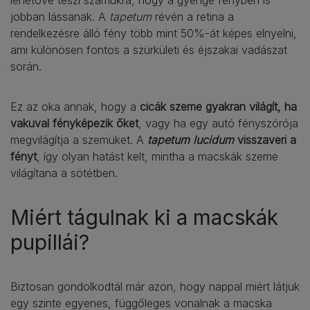
lehetővé teszi számukra, hogy a gyenge fényben is
jobban lássanak. A
tapetum
révén a retina a
rendelkezésre álló fény több mint 50%-át képes elnyelni,
ami különösen fontos a szürkületi és éjszakai vadászat
során.
Ez az oka annak, hogy a
cicák szeme gyakran világít, ha
vakuval fényképezik őket
, vagy ha egy autó fényszórója
megvilágítja a szemüket. A
tapetum lucidum
visszaveri a
fényt
, így olyan hatást kelt, mintha a macskák szeme
világítana a sötétben.
Miért tágulnak ki a macskák
pupillái?
Biztosan gondolkodtál már azon, hogy nappal miért látjuk
egy szinte egyenes, függőleges vonalnak a macska