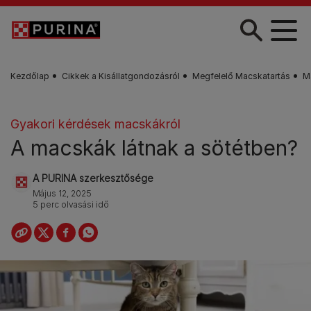
Skip to main content
Kezdőlap
Cikkek a Kisállatgondozásról
Megfelelő Macskatartás
M
Gyakori kérdések macskákról
A macskák látnak a sötétben?
A PURINA szerkesztősége
Május 12, 2025
5 perc olvasási idő