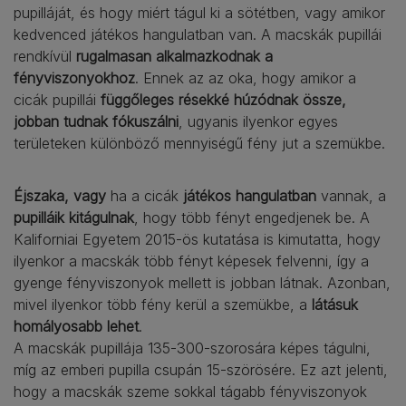
pupilláját, és hogy miért tágul ki a sötétben, vagy amikor
kedvenced játékos hangulatban van. A macskák pupillái
rendkívül
rugalmasan alkalmazkodnak a
fényviszonyokhoz
. Ennek az az oka, hogy amikor a
cicák pupillái
függőleges résekké húzódnak össze,
jobban tudnak fókuszálni
, ugyanis ilyenkor egyes
területeken különböző mennyiségű fény jut a szemükbe.
Éjszaka, vagy
ha a cicák
játékos hangulatban
vannak, a
pupilláik kitágulnak
, hogy több fényt engedjenek be. A
Kaliforniai Egyetem 2015-ös kutatása is kimutatta, hogy
ilyenkor a macskák több fényt képesek felvenni, így a
gyenge fényviszonyok mellett is jobban látnak. Azonban,
mivel ilyenkor több fény kerül a szemükbe, a
látásuk
homályosabb lehet
.
A macskák pupillája 135-300-szorosára képes tágulni,
míg az emberi pupilla csupán 15-szörösére. Ez azt jelenti,
hogy a macskák szeme sokkal tágabb fényviszonyok