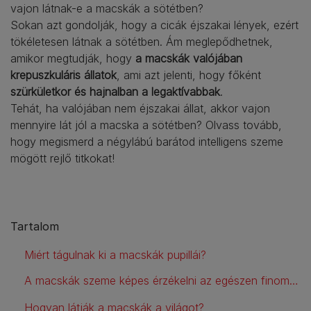
vajon látnak-e a macskák a sötétben?
Sokan azt gondolják, hogy a cicák éjszakai lények, ezért
tökéletesen látnak a sötétben. Ám meglepődhetnek,
amikor megtudják, hogy
a macskák valójában
krepuszkuláris állatok
, ami azt jelenti, hogy főként
szürkületkor és hajnalban a legaktívabbak
.
Tehát, ha valójában nem éjszakai állat, akkor vajon
mennyire lát jól a macska a sötétben? Olvass tovább,
hogy megismerd a négylábú barátod intelligens szeme
mögött rejlő titkokat!
Tartalom
Miért tágulnak ki a macskák pupillái?
A macskák szeme képes érzékelni az egészen finom mozgásokat is a környezetében
Hogyan látják a macskák a világot?