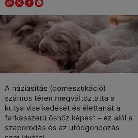
A háziasítás (domesztikáció)
számos téren megváltoztatta a
kutya viselkedését és élettanát a
farkasszerű őshöz képest – ez alól a
szaporodás és az utódgondozás
sem kivétel.