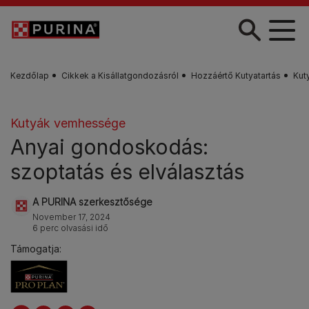
Skip to main content
Kezdőlap
Cikkek a Kisállatgondozásról
Hozzáértő Kutyatartás
Kut
Kutyák vemhessége
Anyai gondoskodás:
szoptatás és elválasztás
A PURINA szerkesztősége
November 17, 2024
6 perc olvasási idő
Támogatja: