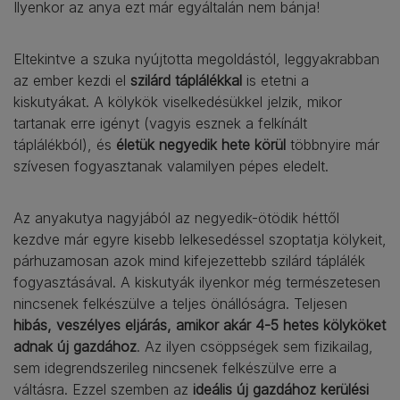
Ilyenkor az anya ezt már egyáltalán nem bánja!
Eltekintve a szuka nyújtotta megoldástól, leggyakrabban
az ember kezdi el
szilárd táplálékkal
is etetni a
kiskutyákat. A kölykök viselkedésükkel jelzik, mikor
tartanak erre igényt (vagyis esznek a felkínált
táplálékból), és
életük negyedik hete körül
többnyire már
szívesen fogyasztanak valamilyen pépes eledelt.
Az anyakutya nagyjából az negyedik-ötödik héttől
kezdve már egyre kisebb lelkesedéssel szoptatja kölykeit,
párhuzamosan azok mind kifejezettebb szilárd táplálék
fogyasztásával. A kiskutyák ilyenkor még természetesen
nincsenek felkészülve a teljes önállóságra. Teljesen
hibás, veszélyes eljárás, amikor akár 4-5 hetes kölyköket
adnak új gazdához
. Az ilyen csöppségek sem fizikailag,
sem idegrendszerileg nincsenek felkészülve erre a
váltásra. Ezzel szemben az
ideális új gazdához kerülési