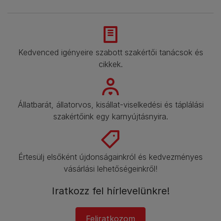
Kedvenced igényeire szabott szakértői tanácsok és
cikkek.​
Állatbarát, állatorvos, kisállat-viselkedési és táplálási
szakértőink egy karnyújtásnyira.​
Értesülj elsőként újdonságainkról és kedvezményes
vásárlási lehetőségeinkről!​
Iratkozz fel hírlevelünkre!​
Feliratkozom