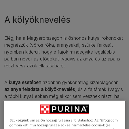
A kölyöknevelés
Elég, ha a Magyarországon is őshonos kutya-rokonokat
megnézzük (vörös róka, aranysakál, szürke farkas),
nyomban kiderül, hogy e fajok mindegyike legalábbis
párban neveli az utódokat (vagyis az anya és az apa is
részt vesz azok ellátásában).
A
kutya esetében
azonban gyakorlatilag kizárólagosan
az anya feladata a kölyöknevelés
, és a fajtársak (vagyis
a többi kutya) ebben még akkor sem vesznek részt, ha
elméletileg lenne rá módjuk (pl. csoportosan élő falusi,
avagy páriakutyák esetében).
Szükségünk van az Ön hozzájárulására a folytatáshoz. Az "Elfogadom"
gombra kattintva hozzájárul az első- és harmadfeles cookie-k (és