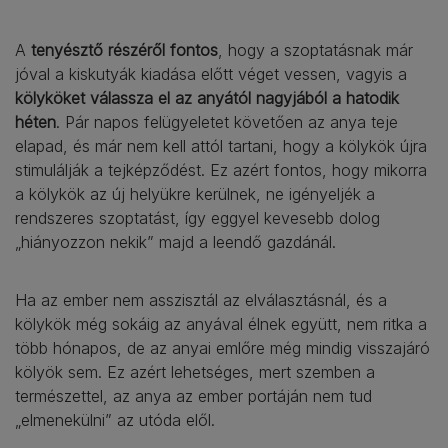
A
tenyésztő részéről fontos
, hogy a szoptatásnak már
jóval a kiskutyák kiadása előtt véget vessen, vagyis a
kölyköket válassza el az anyától nagyjából a hatodik
héten
. Pár napos felügyeletet követően az anya teje
elapad, és már nem kell attól tartani, hogy a kölykök újra
stimulálják a tejképződést. Ez azért fontos, hogy mikorra
a kölykök az új helyükre kerülnek, ne igényeljék a
rendszeres szoptatást, így eggyel kevesebb dolog
„hiányozzon nekik” majd a leendő gazdánál.
Ha az ember nem asszisztál az elválasztásnál, és a
kölykök még sokáig az anyával élnek együtt, nem ritka a
több hónapos, de az anyai emlőre még mindig visszajáró
kölyök sem. Ez azért lehetséges, mert szemben a
természettel, az anya az ember portáján nem tud
„elmenekülni” az utóda elől.