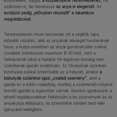
kutyaféléké. Vagyis
a kutyakölykök felneveléséhez
, ha
szűkösen is, de mindössze
az anya is elegendő
. Az
evolúció pedig „előnyben részesíti” a takarékos
megoldásokat
.
Természetesen mivel nincsenek ott a segítők (apa,
idősebb utódok), akik az anyának eleséget hordanának
haza, a kutya esetében az anyai gondoskodás sokkal
rövidebb (mindössze maximum 8-10 hét), mint a
farkasoknál (ahol a fiatalok fél-egyéves korukig nem
számítanak igazán önállónak). Az Olvasónak azonban
bizonyára sokkal ismerősebb az a helyzet, amikor
a
kiskutyák születése igazi „családi esemény”
, amit a
gazda és a többi családtag, esetleg a születendő kölykök
leendő gazdái is izgatottan várnak. Ilyenkor igyekszünk a
lehető legalaposabban felkészülni a kis jövevények és az
anyakutya ellátására, és szeretnénk minden testi-lelki
igényüket kielégíteni.