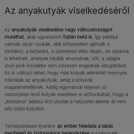
Az anyakutyák viselkedéséről
Az
anyakutyák viselkedése nagy változatosságot
mutathat
, akár ugyanazon
fajtán belül is.
Így például
vannak olyan szukák, akik kifejezetten igénylik a
törődést, a biztatást, a szeretetet ellés idején, és olyanok
is lehetnek, amelyek inkább elvonulnak, sőt, a világra
jövő picik közelébe sem szívesen engednek látogatókat.
Az is változó lehet, hogy más kutyák jelenlétét mennyire
tolerálják az anyakutyák, amíg a kölykök
magatehetetlenek. Addig egymással teljesen jó
viszonyban levő kutyák esetében is előfordulhat, hogy a
„kismama” ádázul őrzi utódait a helyzetet eleinte át nem
látó többi kutyától.
Természetesen ilyenkor
az ember feladata a lakás
megfelelő és biztonságos berendezése
a szaporulat