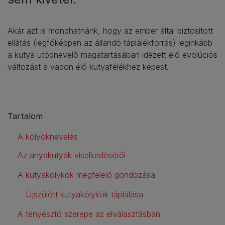
Akár azt is mondhatnánk, hogy az ember által biztosított
ellátás (legfőképpen az állandó táplálékforrás) leginkább
a kutya utódnevelő magatartásában idézett elő evolúciós
változást a vadon élő kutyafélékhez képest.
Tartalom
A kölyöknevelés
Az anyakutyák viselkedéséről
A kutyakölykök megfelelő gondozása
Újszülött kutyakölykök táplálása
A tenyésztő szerepe az elválasztásban