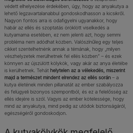
védett elhelyezése érdekében, úgy, hogy az anyakutya a
lehető legzavartalanabbul gondoskodhasson a kicsikről.
Nagyon fontos arra is odafigyelni ugyanakkor, hogy
habár az ellés és szoptatás öröklött viselkedés a
kutyamama esetében, ez nem jelenti azt, hogy semmi
probléma nem adódhat közben. Valószínűleg egy teljes
cikket szentelhetnénk annak a témának, hogy „milyen
vészhelyzetek merülhetnek fel ellés közben” – és ezek
könnyen az újszülött kölykök, vagy akár az anya életébe
is kerülhetnek. Tehát
helytelen az a vélekedés, miszerint
majd a természet mindent elrendez az ellés során
– a
kutya életének minden pillanatát az ember szabályozza
és felügyeli bizonyos szempontból, és ez a felelősség az
ellés idejére is szól. Vagyis az ember kötelessége, hogy
mind az anyakutya, mind pedig az utódok biztonságáról,
egészségéről gondoskodjon.
A kutyakölykök megfelelő