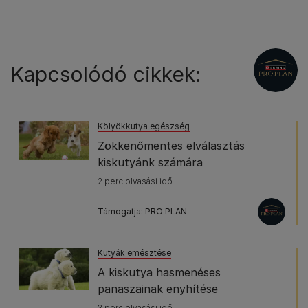
Kapcsolódó cikkek:
Kölyökkutya egészség
Zökkenőmentes elválasztás
kiskutyánk számára
2 perc olvasási idő
Támogatja: PRO PLAN
Kutyák emésztése
A kiskutya hasmenéses
panaszainak enyhítése
3 perc olvasási idő