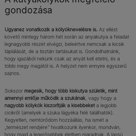
gondozása
Ugyanez vonatkozik a kölyöknevelésre is.
Az ellést
követő mintegy három hét során az anyakutya a feladat
legnagyobb részét elvégzi, beleértve nemcsak a kicsik
táplálását, de a tisztán tartásukat is. Gondolhatnánk,
hogy igazából nekünk csak az anyát kell etetni, és a
többi megy magától is. A helyzet nem ennyire egyszerű
sajnos.
Sokszor
megesik, hogy több kiskutya születik, mint
amennyi emlője működik a szukának
, vagy hogy a
nagyobb kölykök kiszorítják a kisebbeket
a legjobb
cicikről (amelyek a szuka lágyéka felé találhatók).
Kegyetlen, nemtörődöm hozzáállás, ha ismét a
„természet rendjére” hivatkozunk ilyenkor, mondván,
hogy majd a legerősebbek életben maradnak. A lassú