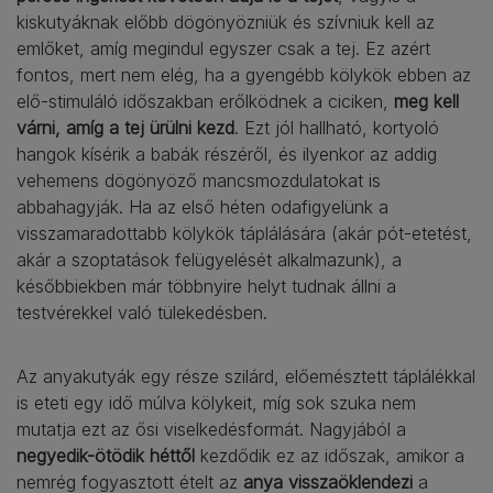
kiskutyáknak előbb dögönyözniük és szívniuk kell az
emlőket, amíg megindul egyszer csak a tej. Ez azért
fontos, mert nem elég, ha a gyengébb kölykök ebben az
elő-stimuláló időszakban erőlködnek a ciciken,
meg kell
várni, amíg a tej ürülni kezd
. Ezt jól hallható, kortyoló
hangok kísérik a babák részéről, és ilyenkor az addig
vehemens dögönyöző mancsmozdulatokat is
abbahagyják. Ha az első héten odafigyelünk a
visszamaradottabb kölykök táplálására (akár pót-etetést,
akár a szoptatások felügyelését alkalmazunk), a
későbbiekben már többnyire helyt tudnak állni a
testvérekkel való tülekedésben.
Az anyakutyák egy része szilárd, előemésztett táplálékkal
is eteti egy idő múlva kölykeit, míg sok szuka nem
mutatja ezt az ősi viselkedésformát. Nagyjából a
negyedik-ötödik héttől
kezdődik ez az időszak, amikor a
nemrég fogyasztott ételt az
anya visszaöklendezi
a