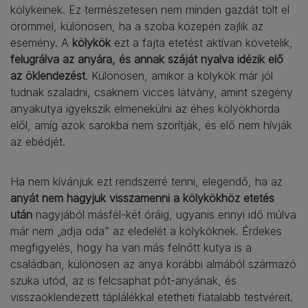
kölykeinek. Ez természetesen nem minden gazdát tölt el
örömmel, különösen, ha a szoba közepén zajlik az
esemény. A
kölykök
ezt a fajta etetést aktívan követelik,
felugrálva az anyára, és annak száját nyalva idézik elő
az öklendezést
. Különösen, amikor a kölykök már jól
tudnak szaladni, csaknem vicces látvány, amint szegény
anyakutya igyekszik elmenekülni az éhes kölyökhorda
elől, amíg azok sarokba nem szorítják, és elő nem hívják
az ebédjét.
Ha nem kívánjuk ezt rendszerré tenni, elegendő, ha az
anyát nem hagyjuk visszamenni a kölykökhöz etetés
után
nagyjából másfél-két óráig, ugyanis ennyi idő múlva
már nem „adja oda” az eledelét a kölyköknek. Érdekes
megfigyelés, hogy ha van más felnőtt kutya is a
családban, különösen az anya korábbi almából származó
szuka utód, az is felcsaphat pót-anyának, és
visszaöklendezett táplálékkal etetheti fiatalabb testvéreit.