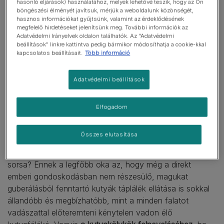
hasonló eljárások) használatához, melyek lehetővé teszik, hogy az Ön
böngészési élményét javítsuk, mérjük a weboldalunk közönségét,
hasznos információkat gyűjtsünk, valamint az érdeklődésének
megfelelő hirdetéseket jelenítsünk meg. További információk az
Adatvédelmi Irányelvek oldalon találhatók. Az "Adatvédelmi
beállítások" linkre kattintva pedig bármikor módosíthatja a cookie-kkal
kapcsolatos beállításait.
Több információ
Adatvédelmi beállítások
Elfogadom
Összes elutasítása
Miért alakult ilyen „sanyarúan” szegény kutya-mamák
sorsa? Ennek a legfőbb oka az, hogy még a direkt
emberi gondoskodásban nem részesülő, magukat
guberálásból fenntartó kutyák táplálék ellátása is sokkal
állandóbb és megbízhatóbb, mint a minden falatot
vadászattal előteremteni kénytelen vadon élő