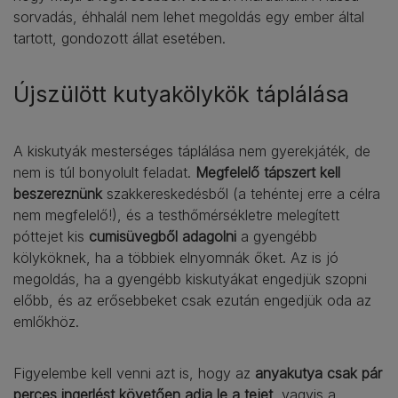
sorvadás, éhhalál nem lehet megoldás egy ember által
tartott, gondozott állat esetében.
Újszülött kutyakölykök táplálása
A kiskutyák mesterséges táplálása nem gyerekjáték, de
nem is túl bonyolult feladat.
Megfelelő tápszert kell
beszereznünk
szakkereskedésből (a tehéntej erre a célra
nem megfelelő!), és a testhőmérsékletre melegített
póttejet kis
cumisüvegből adagolni
a gyengébb
kölyköknek, ha a többiek elnyomnák őket. Az is jó
megoldás, ha a gyengébb kiskutyákat engedjük szopni
előbb, és az erősebbeket csak ezután engedjük oda az
emlőkhöz.
Figyelembe kell venni azt is, hogy az
anyakutya csak pár
perces ingerlést követően adja le a tejet
, vagyis a