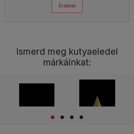
Érdekel
Ismerd meg kutyaeledel
márkáinkat:
1
2
3
4