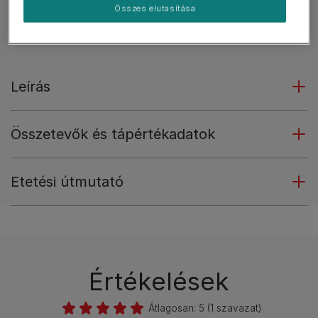
Kiegészítő állateledel.
Összes elutasítása
Több
Leírás
Összetevők és tápértékadatok
Etetési útmutató
Értékelések
Átlagosan:
5
(
1
szavazat)