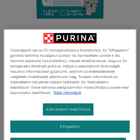
PURINA ONE kiegészítő eledel macskáknak
PURINA ONE HYDRALIFE lazac ízesítéssel
Szükségünk van az Ön hozzájárulására a folytatáshoz. Az "Elfogadom"
gombra kattintva hozzájárul az első- és harmadfeles cookie-k (és
kiegészítő állateledel felnőtt macskák
hasonló eljárások) használatához, melyek lehetővé teszik, hogy az Ön
számára
böngészési élményét javítsuk, mérjük a weboldalunk közönségét,
hasznos információkat gyűjtsünk, valamint az érdeklődésének
megfelelő hirdetéseket jelenítsünk meg. További információk az
Átlagosan:
5
(
1
szavazat)
Adatvédelmi Irányelvek oldalon találhatók. Az "Adatvédelmi
beállítások" linkre kattintva pedig bármikor módosíthatja a cookie-kkal
kapcsolatos beállításait.
Több információ
Elérhető kiszerelés
6*50g
Adatvédelmi beállítások
Segít támogatni a bélmikrobiomot.
Segít támogatni macskád megfelelő hidratáltságát.
Elfogadom
Nagyszerű íz.