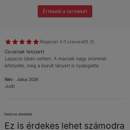
Értékeld a terméket
5 /5
Átlagosan:
5
(
1
szavazat)
Cicusnak tetszett
Lazacos ízben vettem. A macsek nagy örömmel
lefetyelte, még a kiürült tányért is nyalogatta.
Név
Július 2026
Judit
Nedves eledelek
Ez is érdekes lehet számodra