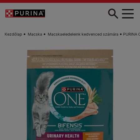
Skip to main content
Kezdőlap
Macska
Macskaeledeleink kedvenced számára
PURINA O