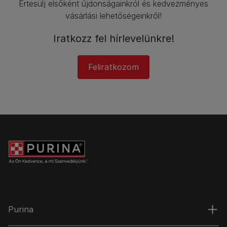
Értesülj elsőként újdonságainkról és kedvezményes
vásárlási lehetőségeinkről!​
Iratkozz fel hírlevelünkre!​
Feliratkozom
Purina