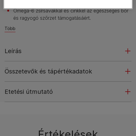
szinten tartásához és a húgyutak egészségéhez.
Omega-6 zsírsavakkal és cinkkel az egészséges bőr
és ragyogó szőrzet támogatásáért.
Több
Leírás
Összetevők és tápértékadatok
Etetési útmutató
Értékelések