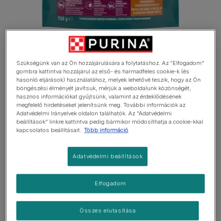
Szükségünk van az Ön hozzájárulására a folytatáshoz. Az "Elfogadom"
PURINA ONE száraz eledel macskáknak
gombra kattintva hozzájárul az első- és harmadfeles cookie-k (és
PURINA ONE Urinary Care csirkében
hasonló eljárások) használatához, melyek lehetővé teszik, hogy az Ön
böngészési élményét javítsuk, mérjük a weboldalunk közönségét,
gazdag száraz eledel felnőtt macskáknak
hasznos információkat gyűjtsünk, valamint az érdeklődésének
megfelelő hirdetéseket jelenítsünk meg. További információk az
Adatvédelmi Irányelvek oldalon találhatók. Az "Adatvédelmi
Még nincs értékelés
beállítások" linkre kattintva pedig bármikor módosíthatja a cookie-kkal
kapcsolatos beállításait.
Több információ
Elérhető kiszerelés
750g
Adatvédelmi beállítások
Omega-3 zsírsavban gazdag halolajat tartalmaz,
amely segít megelőzni a húgyúti gyulladást.
Elfogadom
Antioxidánsokkal támogatja a vesék egészségét.
Hozzájárul a vizelet és a húgyutak pH-értékének
Összes elutasítása