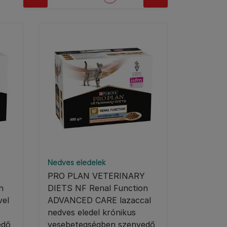
Nedves eledelek
Y
PRO PLAN VETERINARY
n
DIETS NF Renal Function
el
ADVANCED CARE lazaccal
nedves eledel krónikus
edő
vesebetegségben szenvedő