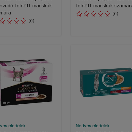
nvedő felnőtt macskák
felnőtt macskák számár
mára
(0)
(0)
ves eledelek
Nedves eledelek