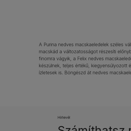
A Purina nedves macskaeledelek széles vála
macskád a változatosságot részesíti előny
finomra vágyik, a Felix nedves macskaelede
készülnek, teljes értékű, kiegyensúlyozott é
ízletesek is. Böngészd át nedves macskaeled
Hírlevél​
Számíthatsz 