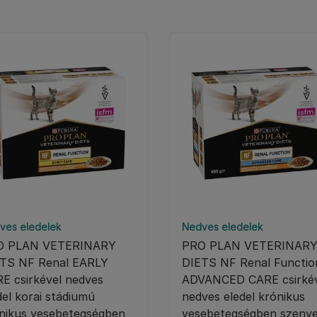
ves eledelek
Nedves eledelek
O PLAN VETERINARY
PRO PLAN VETERINAR
TS NF Renal EARLY
DIETS NF Renal Functio
E csirkével nedves
ADVANCED CARE csirkév
del korai stádiumú
nedves eledel krónikus
nikus vesebetegségben
vesebetegségben szenv