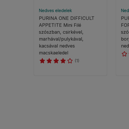
Nedves eledelek
Ned
PURINA ONE DIFFICULT
PU
APPETITE Mini Filé
FOR
szószban, csirkével,
szó
marhával/pulykával,
bor
kacsával nedves
ned
macskaeledel
(1)
Pagination