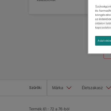
Kistestű
Szükségünk 
Nagytestű
és harmadfe
böngészési 
az érdeklőd
oldalon tal
kapcsolatos 
Adatvéde
Szűrők:
Márka
Életszakasz
Termék 61 - 72 a 76-ból