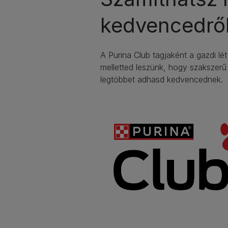
kedvencedrő
A Purina Club tagjaként a gazdi l
melletted leszünk, hogy szakszer
legtöbbet adhasd kedvencednek.​