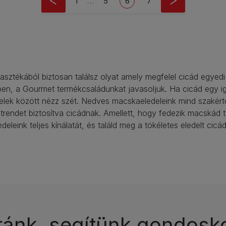
First page
Oldal
Current page
Oldal
1
…
5
6
7
sztékából biztosan találsz olyat amely megfelel cicád egyedi
ben, a Gourmet termékcsaládunkat javasoljuk. Ha cicád egy ig
lek között nézz szét. Nedves macskaeledeleink mind szakértők 
trendet biztosítva cicádnak. Amellett, hogy fedezik macskád táp
eleink teljes kínálatát, és találd meg a tökéletes eledelt cic
ránk, segítünk gondosk