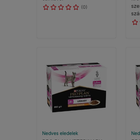
sze
(0)
szá
Nedves eledelek
Ned