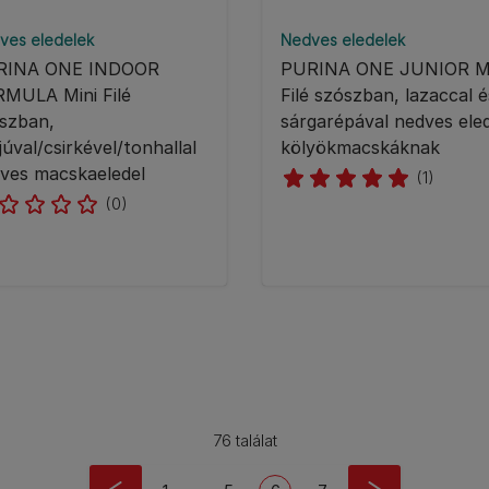
ves eledelek
Nedves eledelek
RINA ONE INDOOR
PURINA ONE JUNIOR Mi
MULA Mini Filé
Filé szószban, lazaccal é
szban,
sárgarépával nedves ele
júval/csirkével/tonhallal
kölyökmacskáknak
ves macskaeledel
(1)
(0)
76 találat