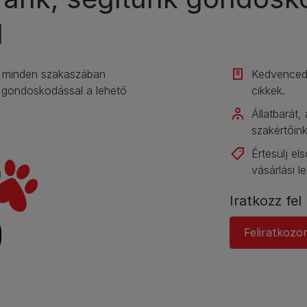
l
ét minden szakaszában
Kedvenced 
ű gondoskodással a lehető
cikkek.​
Állatbarát, 
szakértőink
Értesülj e
vásárlási l
Iratkozz fel 
Feliratkozo