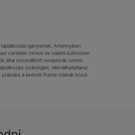
 táplálkozási igényeinek. Amennyiben
azi csintalan cirmos és valami különösen
által összeállított receptúrák szerint
lálkozási szükségleit, ellenállhatatlanul
ád számára a kedvelt Purina márkák közül.
odni