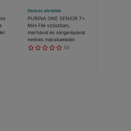
Nedves eledelek
ni
PURINA ONE SENIOR 7+
s
Mini Filé szószban,
del
marhával és sárgarépával
nedves macskaeledel
(0)