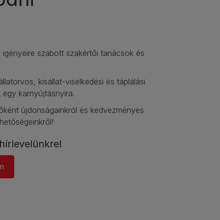
igényeire szabott szakértői tanácsok és
állatorvos, kisállat-viselkedési és táplálási
 egy karnyújtásnyira.​
lsőként újdonságainkról és kedvezményes
ehetőségeinkről!​
hírlevelünkre!​
m