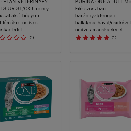
O PLAN VETERINARY
PURINA ONE ADULT Min
TS UR ST/OX Urinary
Filé szószban,
accal alsó húgyúti
báránnyal/tengeri
blémákra nedves
hallal/marhával/csirkével
skaeledel
nedves macskaeledel
(0)
(1)