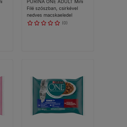
i
PURINA ONE ADULT Mini
Filé szószban, csirkével
nedves macskaeledel
(0)