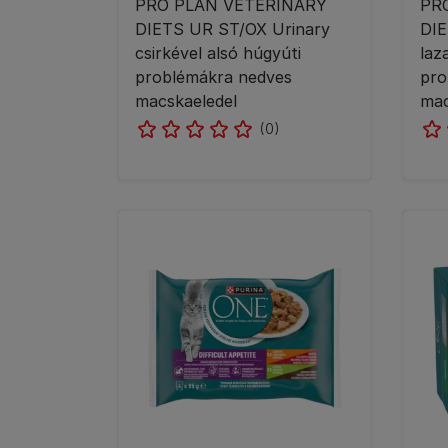
PRO PLAN VETERINARY
PR
DIETS UR ST/OX Urinary
DIE
csirkével alsó húgyúti
laz
problémákra nedves
pro
macskaeledel
mac
(0)