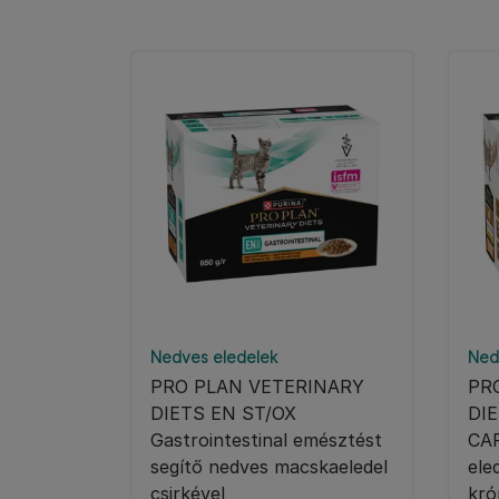
Nedves eledelek
Ned
PRO PLAN VETERINARY
PR
DIETS EN ST/OX
DIE
Gastrointestinal emésztést
CAR
segítő nedves macskaeledel
ele
csirkével
kró