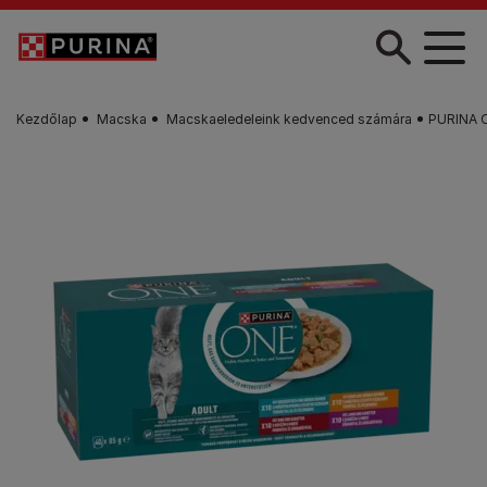
Skip to main content
Kezdőlap
Macska
Macskaeledeleink kedvenced számára
PURINA O