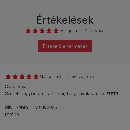
Értékelések
Átlagosan:
5
(
1
szavazat)
Értékeld a terméket
5 /5
Átlagosan:
5
(
1
szavazat)
Cicus kaja
Szereti nagyon a cicám. Kár, hogy nyulas nincs‼️❓❓❓❓
Sánta
Név
Május 2025
Imréné