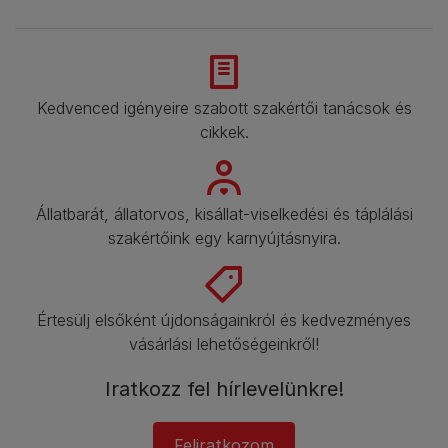
Kedvenced igényeire szabott szakértői tanácsok és
cikkek.​
Állatbarát, állatorvos, kisállat-viselkedési és táplálási
szakértőink egy karnyújtásnyira.​
Értesülj elsőként újdonságainkról és kedvezményes
vásárlási lehetőségeinkről!​
Iratkozz fel hírlevelünkre!​
Feliratkozom