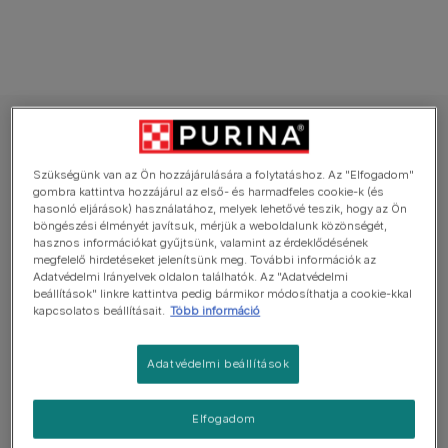
PURINA ONE nedves eledel macskáknak
PURINA ONE ADULT Mini Filé szószban,
Szükségünk van az Ön hozzájárulására a folytatáshoz. Az "Elfogadom"
báránnyal/tengeri hallal/marhával/csirkével
gombra kattintva hozzájárul az első- és harmadfeles cookie-k (és
hasonló eljárások) használatához, melyek lehetővé teszik, hogy az Ön
nedves macskaeledel
böngészési élményét javítsuk, mérjük a weboldalunk közönségét,
hasznos információkat gyűjtsünk, valamint az érdeklődésének
megfelelő hirdetéseket jelenítsünk meg. További információk az
Átlagosan:
5
(
1
szavazat)
Adatvédelmi Irányelvek oldalon találhatók. Az "Adatvédelmi
beállítások" linkre kattintva pedig bármikor módosíthatja a cookie-kkal
kapcsolatos beállításait.
Több információ
Elérhető kiszerelés
40x85g
Megapack kiszerelés 4 különböző ízzel.
Adatvédelmi beállítások
10 x Báránny és sárgarépával10 x Tengeri hallal és
zöldbabbal10 x Csirkével és sárgarépával10 x
Elfogadom
Marhával és sárgarépával.