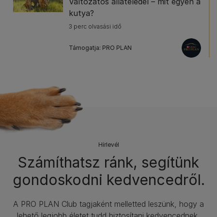
Változatos állateledel – mit egyen a
kutya?
3 perc olvasási idő
Támogatja: PRO PLAN
Hírlevél​
Számíthatsz ránk, segítünk
gondoskodni kedvencedről.
A PRO PLAN Club tagjaként melletted leszünk, hogy a
lehető legjobb életet tudd biztosítani kedvencednek,