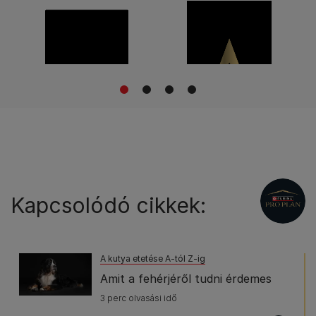
1
2
3
4
Kapcsolódó cikkek:
A kutya etetése A-tól Z-ig
Amit a fehérjéről tudni érdemes
3 perc olvasási idő