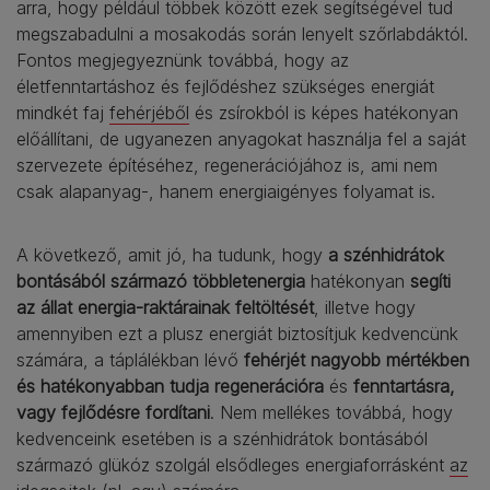
arra, hogy például többek között ezek segítségével tud
megszabadulni a mosakodás során lenyelt szőrlabdáktól.
Fontos megjegyeznünk továbbá, hogy az
életfenntartáshoz és fejlődéshez szükséges energiát
mindkét faj
fehérjéből
és zsírokból is képes hatékonyan
előállítani, de ugyanezen anyagokat használja fel a saját
szervezete építéséhez, regenerációjához is, ami nem
csak alapanyag-, hanem energiaigényes folyamat is.
A következő, amit jó, ha tudunk, hogy
a szénhidrátok
bontásából származó többletenergia
hatékonyan
segíti
az állat energia-raktárainak feltöltését
, illetve hogy
amennyiben ezt a plusz energiát biztosítjuk kedvencünk
számára, a táplálékban lévő
fehérjét nagyobb mértékben
és hatékonyabban tudja regenerációra
és
fenntartásra,
vagy fejlődésre fordítani
. Nem mellékes továbbá, hogy
kedvenceink esetében is a szénhidrátok bontásából
származó glükóz szolgál elsődleges energiaforrásként
az