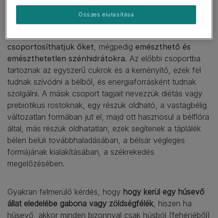
Összes elutasítása
Az állati szervezeten belül ellátott
funkcióik szerint is
csoportosíthatjuk őket
, mégpedig
emészthető és
emészthetetlen szénhidrátokra
. Az előbbi csoportba
tartoznak az egyszerű cukrok és a keményítő, ezek fel
tudnak szívódni a bélből, és energiaforrásként tudnak
szolgálni. A másik csoport tagjait nevezzük diétás vagy
prebiotikus rostoknak, egy részük oldható, a vastagbélig
változatlan formában jut el, majd ott hasznosul a bélflóra
által, más részük oldhatatlan, ezek segítenek a táplálék
bélen belüli továbbhaladásában, a bélsár végleges
formájának kialakításában, a székrekedés
megelőzésében.
Gyakran felmerülő kérdés, hogy
hogy kerül egy húsevő
állat eledelébe gabona vagy zöldségfélék
, hiszen ha
húsevő, akkor minden bizonnyal csak húsból (fehérjéből)