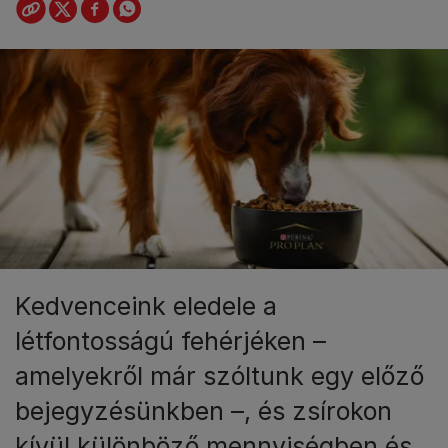
Kedvenceink eledele a
létfontosságú fehérjéken –
amelyekről már szóltunk egy előző
bejegyzésünkben –, és zsírokon
kívül különböző mennyiségben és