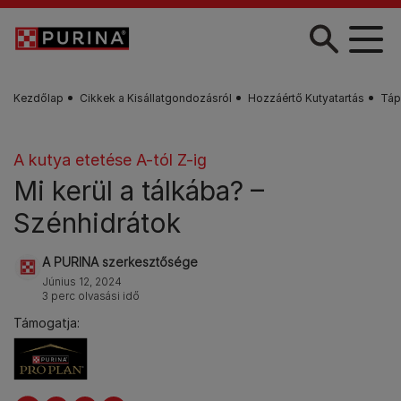
Skip to main content
Kezdőlap
Cikkek a Kisállatgondozásról
Hozzáértő Kutyatartás
Táp
A kutya etetése A-tól Z-ig
Mi kerül a tálkába? –
Szénhidrátok
A PURINA szerkesztősége
Június 12, 2024
3 perc olvasási idő
Támogatja: