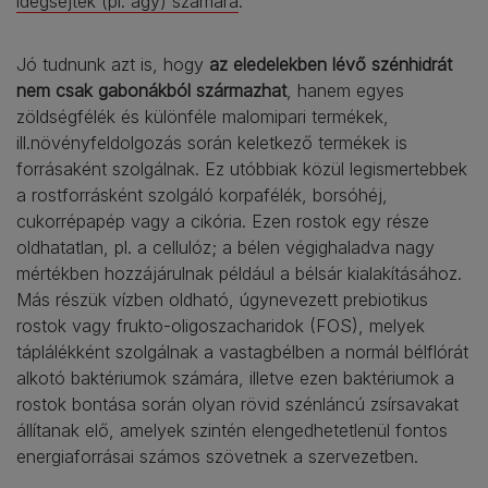
idegsejtek (pl. agy) számára
.
Jó tudnunk azt is, hogy
az eledelekben lévő szénhidrát
nem csak gabonákból származhat
, hanem egyes
zöldségfélék és különféle malomipari termékek,
ill.növényfeldolgozás során keletkező termékek is
forrásaként szolgálnak. Ez utóbbiak közül legismertebbek
a rostforrásként szolgáló korpafélék, borsóhéj,
cukorrépapép vagy a cikória. Ezen rostok egy része
oldhatatlan, pl. a cellulóz; a bélen végighaladva nagy
mértékben hozzájárulnak például a bélsár kialakításához.
Más részük vízben oldható, úgynevezett prebiotikus
rostok vagy frukto-oligoszacharidok (FOS), melyek
táplálékként szolgálnak a vastagbélben a normál bélflórát
alkotó baktériumok számára, illetve ezen baktériumok a
rostok bontása során olyan rövid szénláncú zsírsavakat
állítanak elő, amelyek szintén elengedhetetlenül fontos
energiaforrásai számos szövetnek a szervezetben.