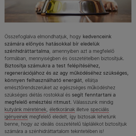
Összefoglalva elmondhatjuk, hogy
kedvenceink
számára előnyös hatásokkal bír eledelük
szénhidráttartalma
, amennyiben azt a megfelelő
formában, mennyiségben és összetételben biztosítjuk.
Biztosítja számukra a test felépítéséhez,
regenerációjához és az agy működéséhez szükséges,
könnyen felhasználható energiát
, ellátja
emésztőrendszerüket az egészséges működéshez
szükséges diétás rostokkal és
segít fenntartani a
megfelelő emésztési ritmust
. Válasszunk mindig
kutyánk méretének
,
életkorának
illetve
speciális
igényeinek
megfelelő eledelt, így biztosak lehetünk
benne, hogy az ideális összetételű táplálékot biztosítjuk
számára a szénhidráttartalom tekintetében is!