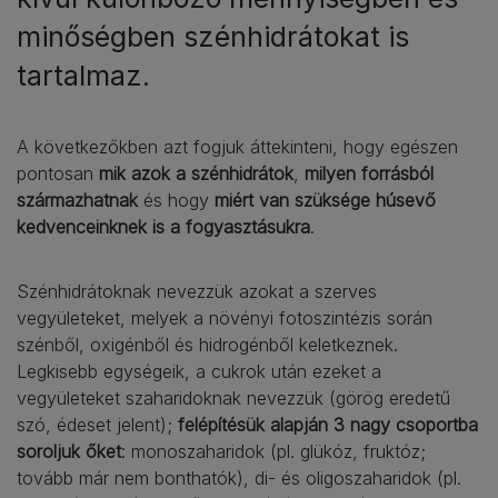
minőségben szénhidrátokat is
tartalmaz.
A következőkben azt fogjuk áttekinteni, hogy egészen
pontosan
mik azok a szénhidrátok
,
milyen forrásból
származhatnak
és hogy
miért van szüksége húsevő
kedvenceinknek is a fogyasztásukra
.
Szénhidrátoknak nevezzük azokat a szerves
vegyületeket, melyek a növényi fotoszintézis során
szénből, oxigénből és hidrogénből keletkeznek.
Legkisebb egységeik, a cukrok után ezeket a
vegyületeket szaharidoknak nevezzük (görög eredetű
szó, édeset jelent);
felépítésük alapján 3 nagy csoportba
soroljuk őket
: monoszaharidok (pl. glükóz, fruktóz;
tovább már nem bonthatók), di- és oligoszaharidok (pl.