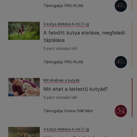
Támogatja: PRO PLAN
A kutya etetése A-tól Z-ig
A felnőtt kutya etetése, megfelelő
táplálása
5 perc olvasási idő
Támogatja: PRO PLAN
Mit ehetnek a kutyák
Mit ehet a kistestű kutyád?
5 perc olvasási idő
Támogatja: Purina ONE Mini
A kutya etetése A-tól Z-ig