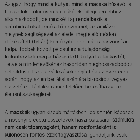
Az igaz, hogy
mind a kutya, mind a macska
húsevő, a
fogazatuk, különösen a cicáké elsődlegesen ehhez
alkalmazkodott, de mindkét faj
rendelkezik a
szénhidrátokat emésztő enzimmel
, az amilázzal,
melynek segítségével az eledel megfelelő módon
előkészített (feltárt) keményítő tartalmát is hasznosítani
tudja. Többek között például
ez a tulajdonság
különbözteti meg a háziasított kutyát a farkastól
,
illetve a mindenevőkéhez hasonlóan meghosszabbodott
béltraktusa. Ezek a változások segítették az évezredek
során, hogy az ember által számára biztosított vegyes
összetételű táplálék is megfelelően biztosíthassa az
élettani szükségleteit.
A
macskák
ugyan kisebb mértékben, de szintén képesek
a növényi eredetű összetevők hasznosítására,
számukra
nem csak tápanyagként, hanem rostforrásként is
különösen fontos ezek fogyasztása
, gondoljunk csak