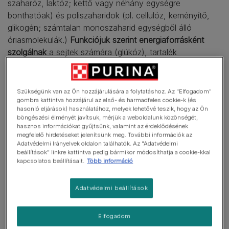
szaharóz, laktóz; kettő vagy néhány egységre
bonthatóak) és poliszaharidok (pl. cellulóz, keményítő,
glikogén; számtalan monoszaharid egységből álló
óriasmolekulák.)
Funkciójuk szerint energiaforrásként
szolgálnak
a sejtek számára (glükóz), tartalék
tápanyagot képeznek (keményítő, glikogén) vagy a
növényi sejtek falát alkotják (cellulóz).
Szükségünk van az Ön hozzájárulására a folytatáshoz. Az "Elfogadom"
gombra kattintva hozzájárul az első- és harmadfeles cookie-k (és
hasonló eljárások) használatához, melyek lehetővé teszik, hogy az Ön
böngészési élményét javítsuk, mérjük a weboldalunk közönségét,
hasznos információkat gyűjtsünk, valamint az érdeklődésének
megfelelő hirdetéseket jelenítsünk meg. További információk az
Adatvédelmi Irányelvek oldalon találhatók. Az "Adatvédelmi
beállítások" linkre kattintva pedig bármikor módosíthatja a cookie-kkal
kapcsolatos beállításait.
Több információ
Adatvédelmi beállítások
Elfogadom