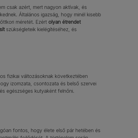
Nem csak azért, mert nagyon aktívak, és
ekednek. Általános igazság, hogy minél kisebb
őttkori méretét. Ezért
olyan étrendet
ít
szükségleteik kielégítéséhez, és
os fizikai változásoknak következtében
 hogy izomzata, csontozata és belső szervei
 és egészséges kutyaként felnőni.
ágóan fontos, hogy élete első pár hetében és
ptimális fejlődését. A történelem során