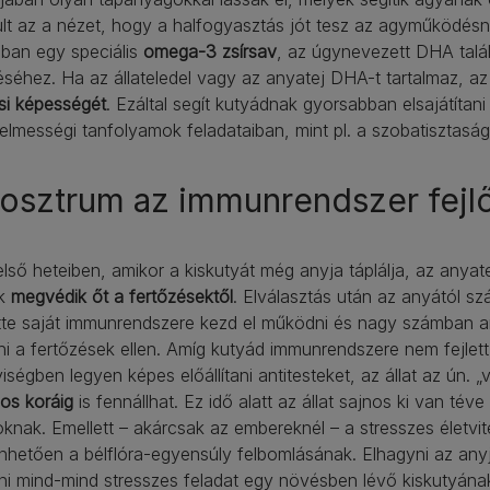
ult az a nézet, hogy a halfogyasztás jót tesz az agyműködésne
jban egy speciális
omega-3 zsírsav
, az úgynevezett DHA talál
éséhez. Ha az állateledel vagy az anyatej DHA-t tartalmaz, a
si képességét
. Ezáltal segít kutyádnak gyorsabban elsajátítani a
lmességi tanfolyamok feladataiban, mint pl. a szobatisztaság
osztrum az immunrendszer fejl
első heteiben, amikor a kiskutyát még anyja táplálja, az anyate
ek
megvédik őt a fertőzésektől
. Elválasztás után az anyától s
te saját immunrendszere kezd el működni és nagy számban anti
i a fertőzések ellen. Amíg kutyád immunrendszere nem fejlet
ségben legyen képes előállítani antitesteket, az állat az ún. „
os koráig
is fennállhat. Ez idő alatt az állat sajnos ki van té
knak. Emellett – akárcsak az embereknél – a stresszes életvi
hetően a bélflóra-egyensúly felbomlásának. Elhagyni az anyjá
ni mind-mind stresszes feladat egy növésben lévő kiskutyána