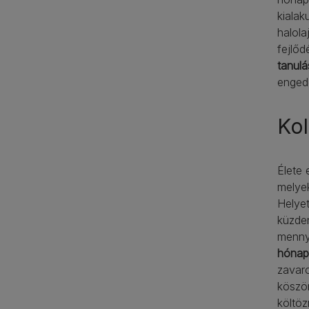
kialak
halola
fejlőd
tanulá
engede
Kol
Élete 
mely
Helyet
küzden
mennyi
hónap
zavaro
köszön
költöz