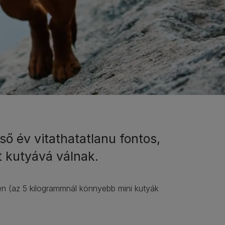
ső év vitathatatlanu fontos,
tt kutyává válnak.
en (az 5 kilogrammnál könnyebb mini kutyák