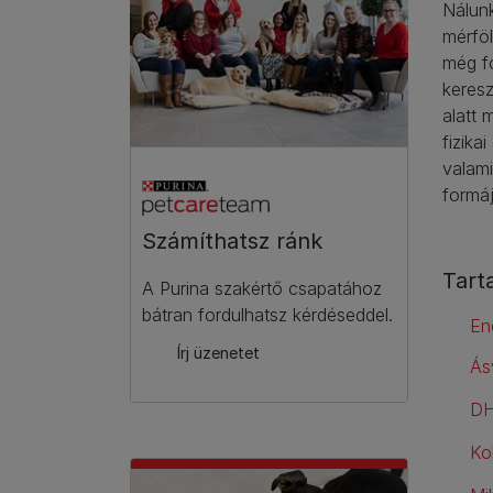
Nálun
mérfö
még fo
keres
alatt 
fizika
valam
formáj
Számíthatsz ránk​
Tart
A Purina szakértő csapatához
bátran fordulhatsz kérdéseddel.
En
Írj üzenetet
Ás
DH
Ko