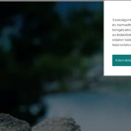
Kistestű
Nagytestű
Szükségünk 
és harmadfe
böngészési 
az érdeklőd
oldalon tal
kapcsolatos 
Adatvéde