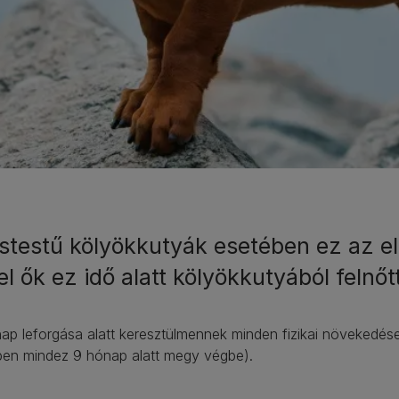
istestű kölyökkutyák esetében ez az el
l ők ez idő alatt kölyökkutyából felnő
ap leforgása alatt keresztülmennek minden fizikai növekedés
ben mindez 9 hónap alatt megy végbe).