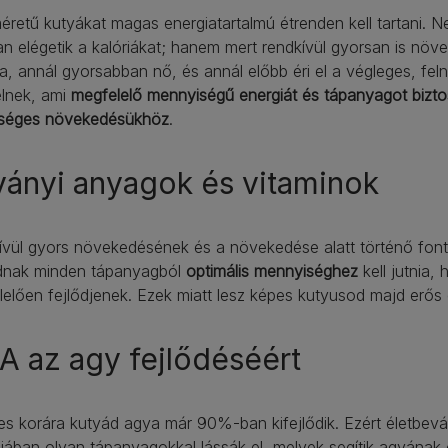
éretű kutyákat magas energiatartalmú étrenden kell tartani. 
n elégetik a kalóriákat; hanem mert rendkívül gyorsan is növ
a, annál gyorsabban nő, és annál előbb éri el a végleges, feln
elnek, ami
megfelelő mennyiségű energiát és tápanyagot biztos
séges növekedésükhöz
.
ányi anyagok és vitaminok
vül gyors növekedésének és a növekedése alatt történő font
dnak minden tápanyagból
optimális mennyiséghez
kell jutnia,
elően fejlődjenek. Ezek miatt lesz képes kutyusod majd erős
 az agy fejlődéséért
es korára kutyád agya már 90%-ban kifejlődik. Ezért életbev
ában olyan tápanyagokkal lássák el, melyek segítik agyának o