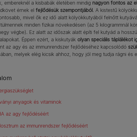
k, embereknél a kisbabák életében mindig
nagyon fontos az e
ldkövet érnek el
fejlődésük szempontjából
. A kistestű kölyökk
ntosabb, mivel ők ez idő alatt kölyökkutyából felnőtt kutyává
ztülmennek minden fizikai növekedésen (az 5 kilogrammnál k
megy végbe). Ez alatt az időszak alatt építi fel kutyád a hoss
i alapokat. Éppen ezért, a kiskutyák
olyan speciális táplálékot i
int az agy és az immunrendszer fejlődéséhez kapcsolódó
szü
ában, melyek elég kicsik ahhoz, hogy jól meg tudja rágni és 
alom
ergiaszükséglet
ványi anyagok és vitaminok
A az agy fejlődéséért
losztrum az immunrendszer fejlődéséért