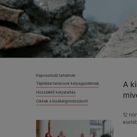
Kapcsolódó tartalmak
A k
Táplálási tanácsok kutyagazdiknak
Hozzáértő kutyatartás
mive
Cikkek a kisállatgondozásról
12 hón
eseté