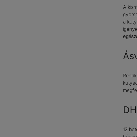
A kism
gyorsa
a kuty
igény
egész
Ásv
Rendkí
kutyá
megfel
DHA
12 het
hónapj