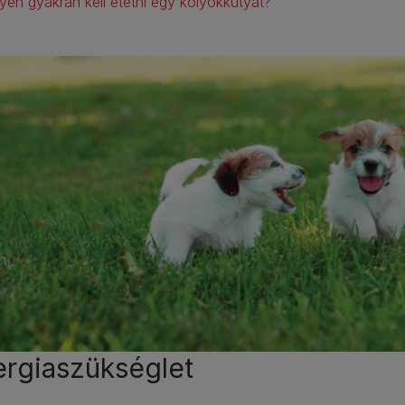
lyen gyakran kell etetni egy kölyökkutyát?
rgiaszükséglet