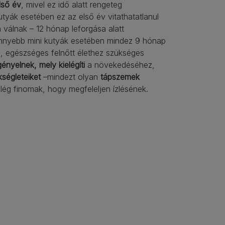
lső év
, mivel ez idő alatt rengeteg
utyák esetében ez az első év vitathatatlanul
 válnak – 12 hónap leforgása alatt
önnyebb mini kutyák esetében mindez 9 hónap
zú, egészséges felnőtt élethez szükséges
gényelnek, mely kielégíti
a növekedéséhez,
kségleteiket
–mindezt olyan
tápszemek
elég finomak, hogy megfeleljen ízlésének.