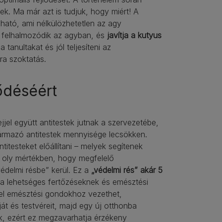
k. Ma már azt is tudjuk, hogy miért! A
ható, ami nélkülözhetetlen az agy
z felhalmozódik az agyban, és
javítja a kutyus
 tanultakat és jól teljesíteni az
ra szoktatás.
ődéséért
jjel együtt antitestek jutnak a szervezetébe,
zármazó antitestek mennyisége lecsökken.
testeket előállítani – melyek segítenek
t oly mértékben, hogy megfelelő
védelmi résbe” kerül. Ez a
„védelmi rés” akár 5
ve a lehetséges fertőzéseknek és emésztési
tel emésztési gondokhoz vezethet,
t és testvéreit, majd egy új otthonba
k, ezért ez megzavarhatja érzékeny