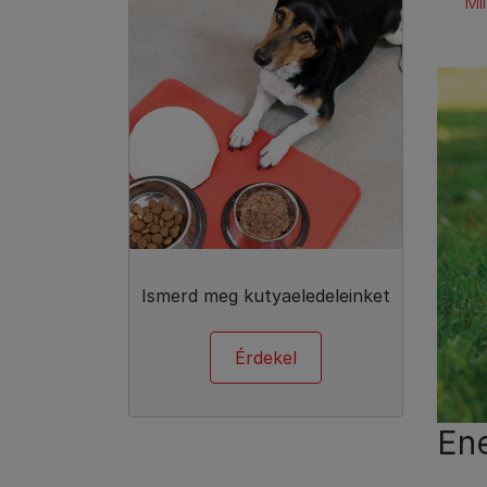
Mi
Ismerd meg kutyaeledeleinket
Érdekel
Ene