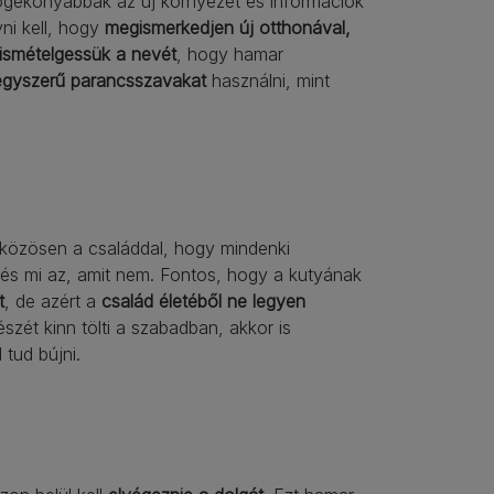
ogékonyabbak az új környezet és információk
ni kell, hogy
megismerkedjen új otthonával,
ismételgessük a nevét
, hogy hamar
egyszerű parancsszavakat
használni, mint
– közösen a családdal, hogy mindenki
és mi az, amit nem. Fontos, hogy a kutyának
t
, de azért a
család életéből ne legyen
észét kinn tölti a szabadban, akkor is
 tud bújni.