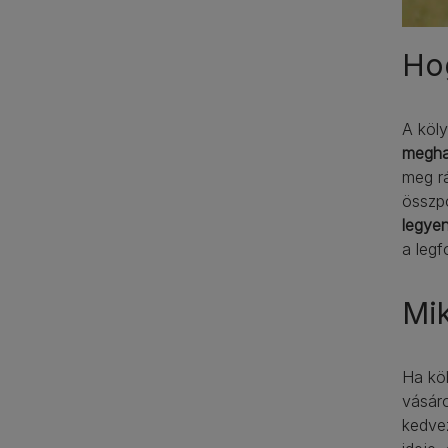
Hog
A köly
meghat
meg rá
összpo
legye
a leg
Mik
Ha kö
vásáro
kedvez