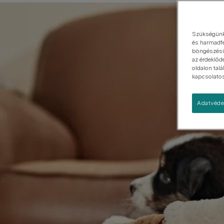
Kistestű
Nagytestű
Szükségünk 
és harmadfe
böngészési 
az érdeklőd
oldalon tal
kapcsolatos 
Adatvéde