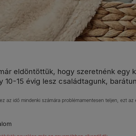
már eldöntöttük, hogy szeretnénk egy ki
y 10-15 évig lesz családtagunk, barátun
z az idő mindenki számára problémamentesen teljen, ezt az e
alom