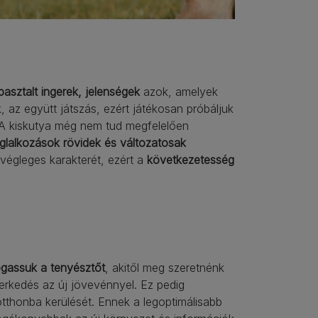
pasztalt ingerek, jelenségek
azok, amelyek
, az együtt játszás, ezért játékosan próbáljuk
. A kiskutya még nem tud megfelelően
glalkozások rövidek és változatosak
végleges karakterét, ezért a
következetesség
ogassuk a tenyésztőt
, akitől meg szeretnénk
erkedés az új jövevénnyel. Ez pedig
tthonba kerülését. Ennek a legoptimálisabb