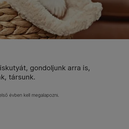
skutyát, gondoljunk arra is,
k, társunk.
lső évben kell megalapozni.