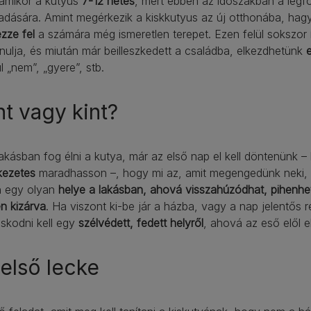
 amikor a kutyus
7-12 hetes
, mert ebben az időszakban a legf
dására. Amint megérkezik a kiskkutyus az új otthonába, hagy
zze fel
a számára még ismeretlen terepet. Ezen felül sokszor
ulja, és miután már beilleszkedett a családba, elkezdhetünk
l „nem”, „gyere”, stb.
t vagy kint?
akásban fog élni a kutya, már az első nap el kell döntenünk 
kezetes
maradhasson –, hogy mi az, amit megengedünk neki, 
n egy olyan
helye a lakásban, ahová visszahúzódhat, pihenhe
en kizárva
. Ha viszont ki-be jár a házba, vagy a nap jelentős r
skodni kell egy
szélvédett, fedett helyről
, ahová az eső elől el
első lecke