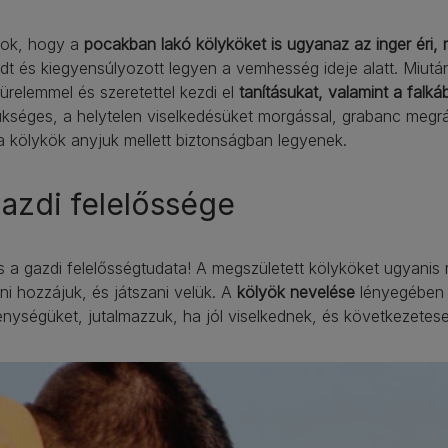
tok, hogy a
pocakban lakó kölyköket is ugyanaz az inger éri, 
dt és kiegyensúlyozott legyen a vemhesség ideje alatt. Miut
ürelemmel és szeretettel kezdi el
tanításukat, valamint a falká
kséges, a helytelen viselkedésüket morgással, grabanc megrá
 kölykök anyjuk mellett biztonságban legyenek.
azdi felelőssége
 a gazdi felelősségtudata! A megszületett kölyköket ugyanis r
ni hozzájuk, és játszani velük. A
kölyök nevelése
lényegében a
nységüket, jutalmazzuk, ha jól viselkednek, és következetesen 