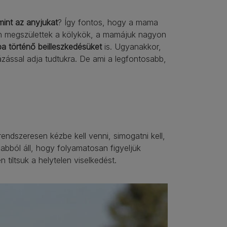
mint az anyjukat
? Így fontos, hogy a mama
án megszülettek a kölykök, a mamájuk nagyon
ba történő beilleszkedésüket
is. Ugyanakkor,
zással adja tudtukra. De ami a legfontosabb,
endszeresen kézbe kell venni, simogatni kell,
bból áll, hogy folyamatosan figyeljük
tiltsuk a helytelen viselkedést.