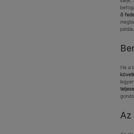
ideje,
befoga
ő fede
megtan
példáu
Ben
Ha a l
követ
legye
teljes
gondo
Az 