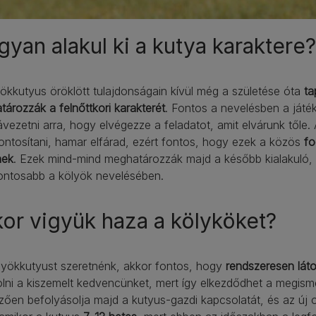
yan alakul ki a kutya karaktere?
ökkutyus öröklött tulajdonságain kívül még a születése óta
ta
ározzák a felnőttkori karakterét
. Fontos a nevelésben a játék
vezetni arra, hogy elvégezze a feladatot, amit elvárunk tőle
ntosítani, hamar elfárad, ezért fontos, hogy ezek a közös
fo
nek
. Ezek mind-mind meghatározzák majd a később kialakuló, 
fontosabb a kölyök nevelésében.
or vigyük haza a kölyköket?
lyökkutyust szeretnénk, akkor fontos, hogy
rendszeresen lát
lni a kiszemelt kedvencünket, mert így elkezdődhet a megism
ően befolyásolja majd a kutyus-gazdi kapcsolatát, és az új o