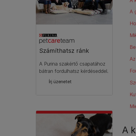
A 
A 
Ho
Mi
Be
Számíthatsz ránk​
Az
A Purina szakértő csapatához
Fo
bátran fordulhatsz kérdéseddel.
Írj üzenetet
Sz
Ku
Mi
A 