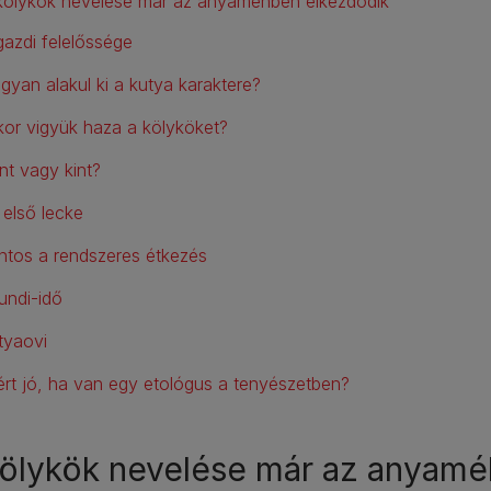
kölykök nevelése már az anyaméhben elkezdődik
gazdi felelőssége
gyan alakul ki a kutya karaktere?
kor vigyük haza a kölyköket?
nt vagy kint?
 első lecke
ntos a rendszeres étkezés
undi-idő
tyaovi
ért jó, ha van egy etológus a tenyészetben?
kölykök nevelése már az anyamé