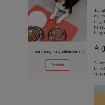
Tudtá
nyugo
nagy t
ha szü
hogy a
A g
Ismerd meg kutyaeledeleinket
Fontos
Érdekel
beszél
tevéke