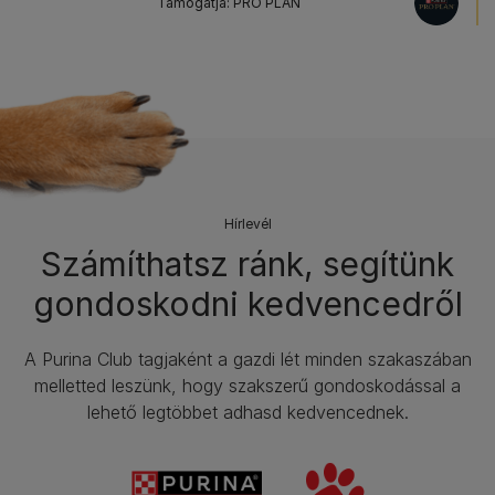
Támogatja: PRO PLAN
Hírlevél​
Számíthatsz ránk, segítünk
gondoskodni kedvencedről
A Purina Club tagjaként a gazdi lét minden szakaszában
melletted leszünk, hogy szakszerű gondoskodással a
lehető legtöbbet adhasd kedvencednek.