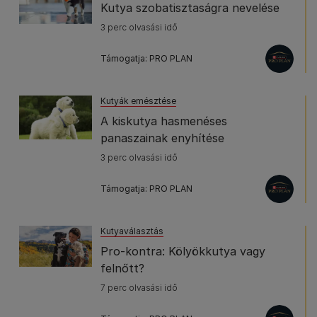
Kutya szobatisztaságra nevelése
3 perc olvasási idő
Támogatja: PRO PLAN
Kutyák emésztése
A kiskutya hasmenéses
panaszainak enyhítése
3 perc olvasási idő
Támogatja: PRO PLAN
Kutyaválasztás
Pro-kontra: Kölyökkutya vagy
felnőtt?
7 perc olvasási idő