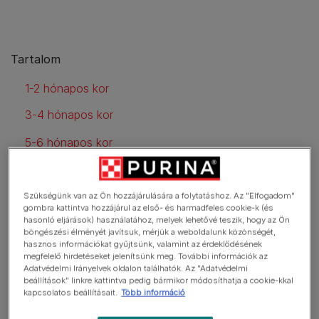
Tartalom
1-2 hónapos kor
3-4 hónapos kor
5-6 hónapos kor
7-8 hónapos kor
Szükségünk van az Ön hozzájárulására a folytatáshoz. Az "Elfogadom"
9-12 hónapos kor
gombra kattintva hozzájárul az első- és harmadfeles cookie-k (és
hasonló eljárások) használatához, melyek lehetővé teszik, hogy az Ön
böngészési élményét javítsuk, mérjük a weboldalunk közönségét,
hasznos információkat gyűjtsünk, valamint az érdeklődésének
1-2 hónapos kor
megfelelő hirdetéseket jelenítsünk meg. További információk az
Adatvédelmi Irányelvek oldalon találhatók. Az "Adatvédelmi
beállítások" linkre kattintva pedig bármikor módosíthatja a cookie-kkal
kapcsolatos beállításait.
Több információ
Egészség