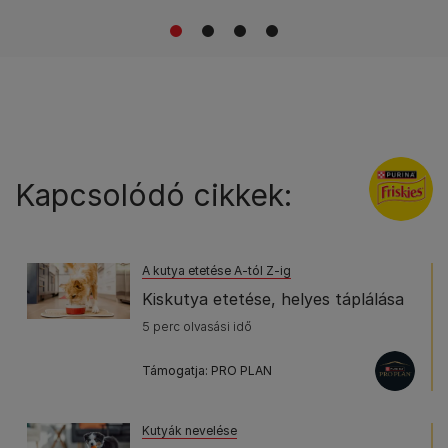
1
2
3
4
Kapcsolódó cikkek:
A kutya etetése A-tól Z-ig
Kiskutya etetése, helyes táplálása
5 perc olvasási idő
Támogatja: PRO PLAN
Kutyák nevelése