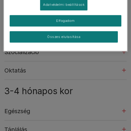
Adatvédelmi beállítások
Táplálás
Elfogadom
Játék
Összes elutasítása
Szocializáció
Oktatás
3-4 hónapos kor
Egészség
Táplálás