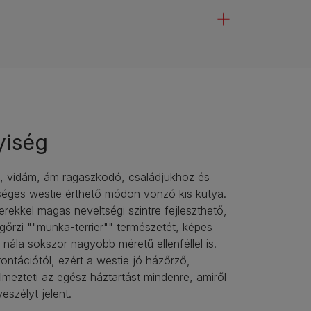
yiség
z, vidám, ám ragaszkodó, családjukhoz és
séges westie érthető módon vonzó kis kutya.
rekkel magas neveltségi szintre fejleszthető,
őrzi ""munka-terrier"" természetét, képes
 nála sokszor nagyobb méretű ellenféllel is.
ontációtól, ezért a westie jó házőrző,
mezteti az egész háztartást mindenre, amiről
eszélyt jelent.