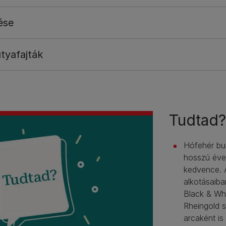
ése
tyafajták
Tudtad?
Hófehér bun
hosszú éve
kedvence. 
alkotásaiba
Black & Wh
Rheingold 
arcaként is