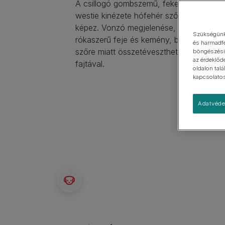
A csillogó gombszemű, fekete orrú és he
Kistestű
westie kinézete hófehér szőrével éles ko
Nagytestű
képez. Vonzó megjelenése, kompakt test
Szükségünk 
rókaszerű feje és kemény, bozontos, dup
és harmadfe
szőre miatt összetéveszthetetlen bármel
böngészési 
az érdeklőd
fajtával.
oldalon tal
kapcsolatos 
Adatvéde