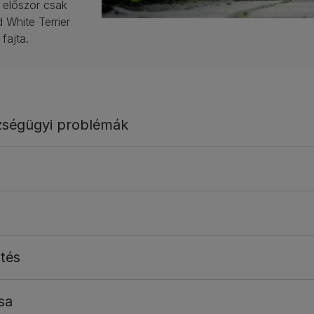
a először csak
 White Terrier
fajta.
zségügyi problémák
etés
sa