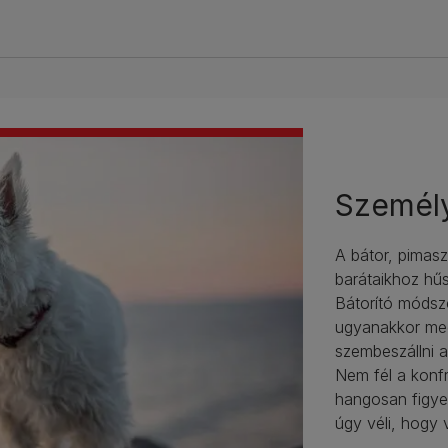
Személ
A bátor, pimas
barátaikhoz hű
Bátorító módsze
ugyanakkor meg
szembeszállni a
Nem fél a konfr
hangosan figyel
úgy véli, hogy v