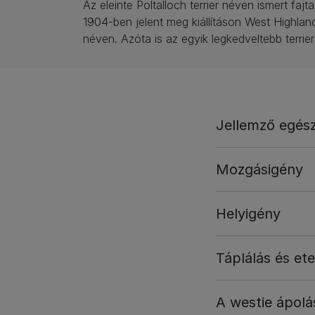
Az eleinte Poltalloch terrier néven ismert fajt
1904-ben jelent meg kiállításon West Highland
néven. Azóta is az egyik legkedveltebb terrier 
Jellemző egés
Mozgásigény
Helyigény
Táplálás és et
A westie ápolá