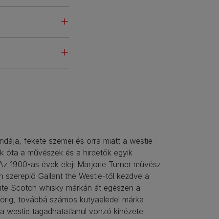
dája, fekete szemei és orra miatt a westie
k óta a művészek és a hirdetők egyik
Az 1900-as évek eleji Marjorie Turner művész
n szereplő Gallant the Westie-től kezdve a
ite Scotch whisky márkán át egészen a
sörig, továbbá számos kutyaeledel márka
 a westie tagadhatatlanul vonzó kinézete