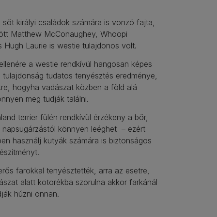
 sőt királyi családok számára is vonzó fajta,
zött Matthew McConaughey, Whoopi
 Hugh Laurie is westie tulajdonos volt.
ellenére a westie rendkívül hangosan képes
a tulajdonság tudatos tenyésztés eredménye,
tre, hogyha vadászat közben a föld alá
nnyen meg tudják találni.
land terrier fülén rendkívül érzékeny a bőr,
s napsugárzástól könnyen leéghet – ezért
en használj kutyák számára is biztonságos
észítményt.
erős farokkal tenyésztették, arra az esetre,
szat alatt kotorékba szorulna akkor farkánál
dják húzni onnan.