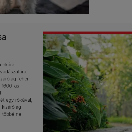
sa
munkára
 vadászatára.
izárólag fehér
z 1600-as
t
jét egy rókával,
 kizárólag
a többé ne