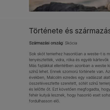
Története és származá
Származási ország
: Skócia
Sok skót terrierhez hasonlóan a westie-t is 
tenyésztették, vidra, róka és egyéb kártevők
Más fajtákkal ellentétben azonban a westie k
színű lehet. Ennek szomorú története van. A
években, Malcolm ezredes egy vadászat alat
összetévesztette szeretett, sötét színű terrier
és lelőtte őt. Ezt követően megfogadta, hogy
fehér kutyái lesznek, hogy hasonló eset soh
fordulhasson elő.