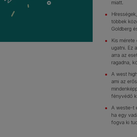
miatt.
Hírességek,
többek kö
Goldberg és
Kis mérete 
ugatni. Ez 
arra az ese
ragadna, kö
A west high
ami az erő
mindenképp
fényvédő k
A westie-t 
ha egy vadá
fogva ki tu