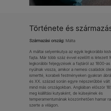
Története és származá
Származási ország:
Málta
A máltai selyemkutya az egyik legkorábbi kist
fajta. Már több száz évvel ezelőtt is létezett
legkorábbi feljegyzések a fajtáról az 1800-as
nyúlnak vissza, amikor a nemesi családok öle
ismertté, korabeli festményeken gyakran ábrá
és XX. század során egyre népszerűbbé vált
mind más országokban. Angliában először 18
meg kiállítási kutyaként, de külsejének és
temperamentumának köszönhetően hamar raj
szerte a világon.