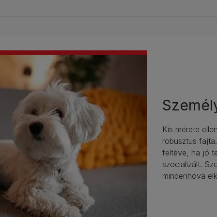
Személ
Kis mérete elle
robusztus fajta
feltéve, ha jó 
szocializált. S
mindenhova elk