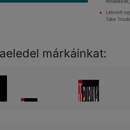
rendelkezik
Létezett egy
Take Troubl
aeledel márkáinkat: