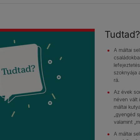
Tudtad?
A máltai se
családokban
lefejezteté
szoknyája a
rá.
Az évek sor
néven vált 
máltai kutya
„gyengéd sp
valamint „má
A máltai se