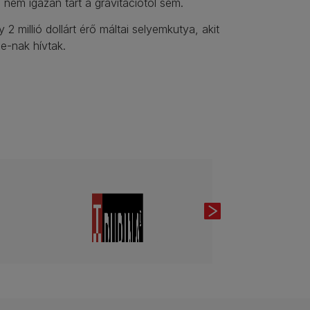
, nem igazán tart a gravitációtól sem.
 2 millió dollárt érő máltai selyemkutya, akit
e-nak hívtak.
Next