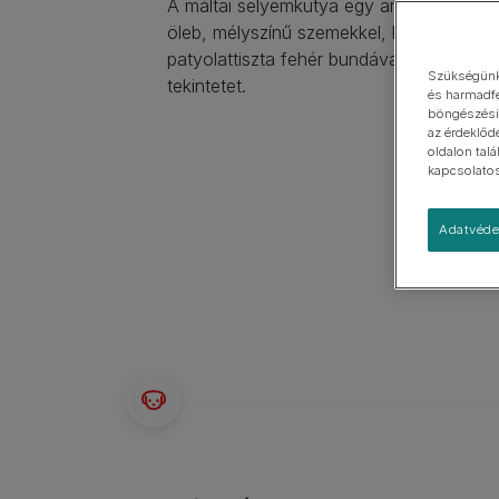
A máltai selyemkutya egy arisztokratikus
Kistestű
öleb, mélyszínű szemekkel, hosszú, sely
Nagytestű
patyolattiszta fehér bundával, mely vonz
Szükségünk 
tekintetet.
és harmadfe
böngészési 
az érdeklőd
oldalon tal
kapcsolatos 
Adatvéde