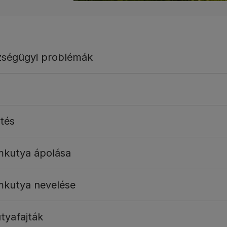
zségügyi problémák
etés
mkutya ápolása
mkutya nevelése
tyafajták