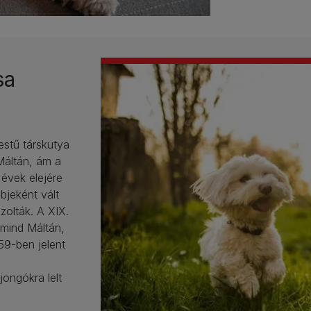
sa
estű társkutya
 Máltán, ám a
 évek elejére
bjeként vált
zolták. A XIX.
 mind Máltán,
59-ben jelent
ongókra lelt