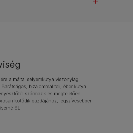
yiség
nére a máltai selyemkutya viszonylag
. Barátságos, bizalommal teli, éber kutya
tenyésztőtől származik és megfelelően
zorosan kötődik gazdájához, legszívesebben
ísérné őt.