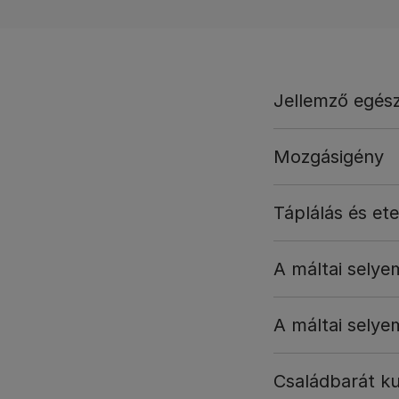
Jellemző egés
Mozgásigény
Táplálás és et
A máltai selye
A máltai selye
Családbarát ku