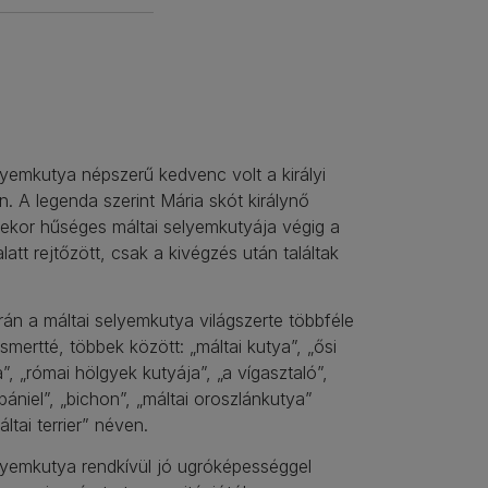
lyemkutya népszerű kedvenc volt a királyi
. A legenda szerint Mária skót királynő
sekor hűséges máltai selyemkutyája végig a
latt rejtőzött, csak a kivégzés után találtak
án a máltai selyemkutya világszerte többféle
ismertté, többek között: „máltai kutya”, „ősi
”, „római hölgyek kutyája”, „a vígasztaló”,
ániel”, „bichon”, „máltai oroszlánkutya”
ltai terrier” néven.
lyemkutya rendkívül jó ugróképességgel