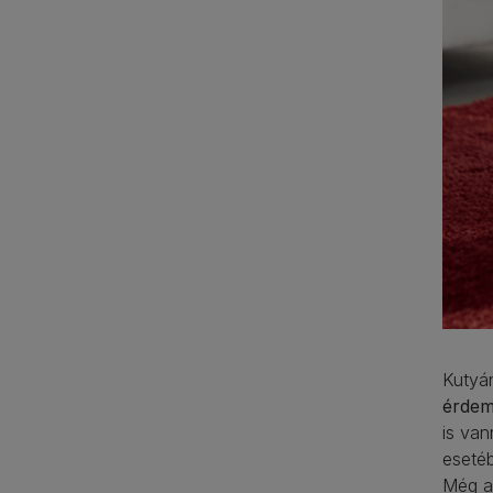
Kutyá
érdem
is van
esetéb
Még ak