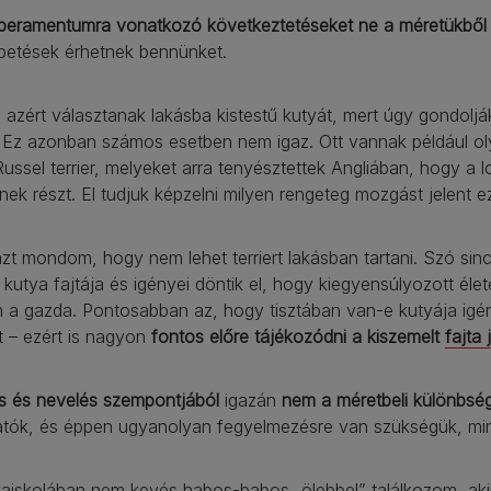
peramentumra vonatkozó következtetéseket ne a méretükből 
petések érhetnek bennünket.
azért választanak lakásba kistestű kutyát, mert úgy gondolj
. Ez azonban számos esetben nem igaz. Ott vannak például olya
ussel terrier, melyeket arra tenyésztettek Angliában, hogy a 
ek részt. El tudjuk képzelni milyen rengeteg mozgást jelent ez
t mondom, hogy nem lehet terriert lakásban tartani. Szó sinc
kutya fajtája és igényei döntik el, hogy kiegyensúlyozott élete
a gazda. Pontosabban az, hogy tisztában van-e kutyája igén
 – ezért is nagyon
fontos előre tájékozódni a kiszemelt
fajta 
ás és nevelés szempontjából
igazán
nem a méretbeli különbsé
hatók, és éppen ugyanolyan fegyelmezésre van szükségük, mi
yaiskolában nem kevés habos-babos „ölebbel” találkozom, aki