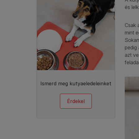
és lel
Csak a
mint e
Sokan
pedig 
azt ve
felada
Ismerd meg kutyaeledeleinket
Érdekel