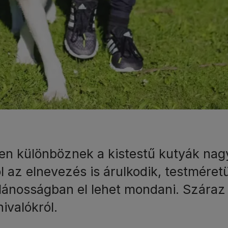
en különböznek a kistestű kutyák nagy
ól az elnevezés is árulkodik, testmére
alánosságban el lehet mondani. Száraz 
ivalókról.