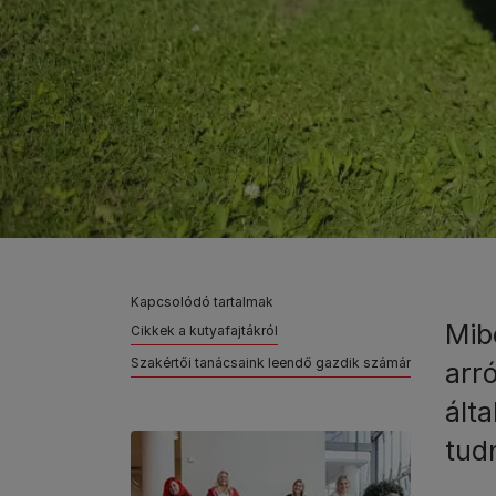
Kapcsolódó tartalmak
Mib
Cikkek a kutyafajtákról
Szakértői tanácsaink leendő gazdik számára
arr
ált
tudn