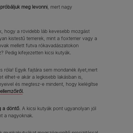
próbáljuk meg levonni
, mert nagy
ák, hogy a rövidebb láb kevesebb mozgást
n kistestű terrierek, mint a foxterrier vagy a
lovak mellett futva rókavadászatokon
? Pedig kifejezetten kicsi kutyák.
s róla! Egyik fajtára sem mondanék ilyet,mert
t élhet-e akár a legkisebb lakásban is,
yeivel és megtesz-e mindent, hogy kielégítse
jellemzőiről
.
g a döntő
. A kicsi kutyák pont ugyanolyan jól
nt a nagyoknak.
k munkakutyákat megszégyenítő precizitással