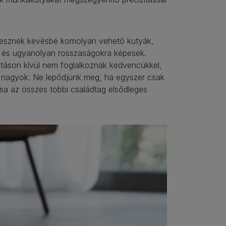
m lesznek kevésbé komolyan vehető kutyák,
t
és ugyanolyan rosszaságokra képesek.
táson kívül nem foglalkoznak kedvencükkel,
 a nagyok. Ne lepődjünk meg, ha egyszer csak
ása az összes többi családtag elsődleges