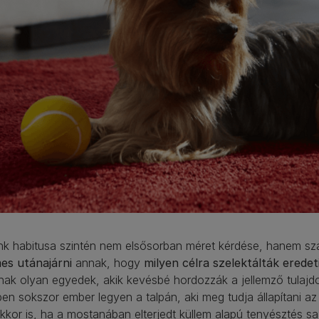
nk habitusa szintén nem elsősorban méret kérdése, hanem szá
es utánajárni
annak, hogy
milyen célra szelektálták eredet
nak olyan egyedek, akik kevésbé hordozzák a jellemző tulajd
en sokszor ember legyen a talpán, aki meg tudja állapítani a
kor is, ha a mostanában elterjedt küllem alapú tenyésztés sa