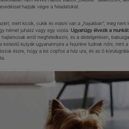
kesedéssel hajtják végre a feladatokat.
zért, mert kicsik, cukik és masni van a „hajukban”, még ne
gy német juhász vagy egy vizsla.
Ugyanúgy élvezik a munká
 hajlamosak erről megfeledkezni, és a dédelgetésen, babusga
a kistestű kutyák ugyanannyira a fejünkre tudnak nőni, mint
sszük észre, hogy a kis copfos a ház ura, és az ő körülugrál
ta.