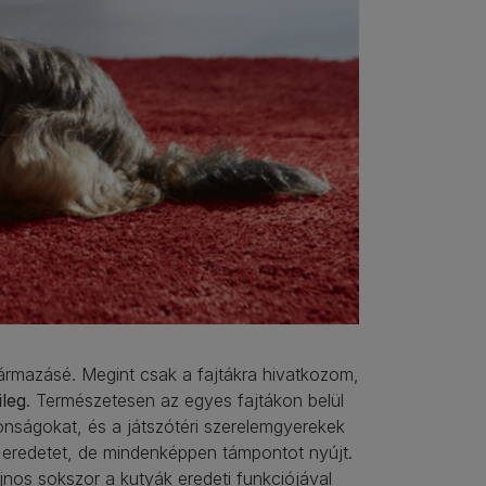
rmazásé. Megint csak a fajtákra hivatkozom,
ileg
. Természetesen az egyes fajtákon belül
onságokat, és a játszótéri szerelemgyerekek
z eredetet, de mindenképpen támpontot nyújt.
jnos sokszor a kutyák eredeti funkciójával