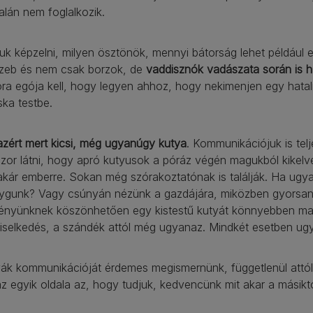
alán nem foglalkozik.
juk képzelni, milyen ösztönök, mennyi bátorság lehet például
zeb és nem csak borzok, de
vaddisznók vadászata során is h
ra egója kell, hogy legyen ahhoz, hogy nekimenjen egy hata
ka testbe.
azért mert kicsi, még ugyanúgy kutya
. Kommunikációjuk is tel
zor látni, hogy apró kutyusok a póráz végén magukból kikelv
kár emberre. Sokan még szórakoztatónak is találják. Ha ugyane
ygunk? Vagy csúnyán nézünk a gazdájára, miközben gyorsan 
lényünknek köszönhetően egy kistestű kutyát könnyebben magu
iselkedés, a szándék attól még ugyanaz. Mindkét esetben ug
yák kommunikációját érdemes megismernünk, függetlenül attól
z egyik oldala az, hogy tudjuk, kedvencünk mit akar a másiktó