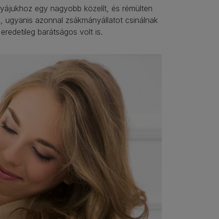
yájukhoz egy nagyobb közelít, és rémülten
k, ugyanis azonnal zsákmányállatot csinálnak
redetileg barátságos volt is.