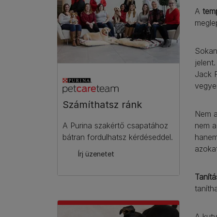
A
tem
megle
Sokan 
jelent
Jack R
vegyen
Számíthatsz ránk​
Nem az
nem a 
A Purina szakértő csapatához
hanem 
bátran fordulhatsz kérdéseddel.
azokat
Írj üzenetet
Tanít
tanít
A kut