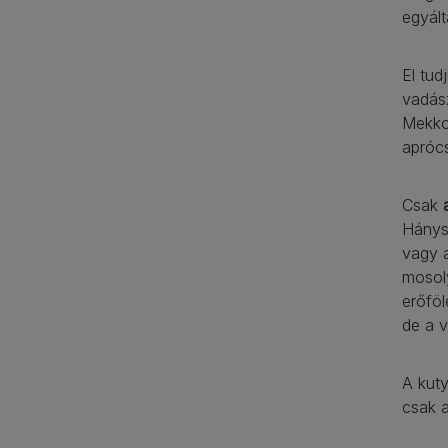
egyált
El tud
vadás
Mekko
aprócs
Csak
Hánys
vagy a
mosol
erőfö
de a v
A kut
csak a