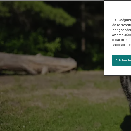
Kistestű
Nagytestű
Szükségünk 
és harmadfe
böngészési 
az érdeklőd
oldalon tal
kapcsolatos 
Adatvéde