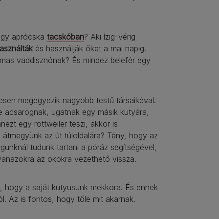
 egy aprócska
tacskóban
? Aki ízig-vérig
asználták
és használják őket a mai napig.
lmas vaddisznónak? És mindez belefér egy
jesen megegyezik nagyobb testű társaikéval.
e acsarognak, ugatnak egy másik kutyára,
zt egy rottweiler teszi, akkor is
átmegyünk az út túloldalára? Tény, hogy az
nknál tudunk tartani a póráz segítségével,
yanazokra az okokra vezethető vissza.
, hogy a saját kutyusunk mekkora. És ennek
l. Az is fontos, hogy tőle mit akarnak.