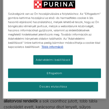
textúrájú falat sokkal jobb érzést kelt a rágás közben,
mint az a keksz féle, ami egy harapásra porrá zúzódik a
Szükségünk van az Ön hozzájárulására a folytatáshoz. Az "Elfogadom"
fogak között.
gombra kattintva hozzájárul az első- és harmadfeles cookie-k (és
hasonló eljárások) használatához, melyek lehetővé teszik, hogy az Ön
böngészési élményét javítsuk, mérjük a weboldalunk közönségét,
A
több textúrás eledeleket
rágni kell, ezzel a fog
hasznos információkat gyűjtsünk, valamint az érdeklődésének
tisztításának is eleget tesz, és a kutya is
sokkal
megfelelő hirdetéseket jelenítsünk meg. További információk az
Adatvédelmi Irányelvek oldalon találhatók. Az "Adatvédelmi
izgalmasabbnak találja az elfogyasztását
, látványosan
beállítások" linkre kattintva pedig bármikor módosíthatja a cookie-kkal
jobban örül neki.
kapcsolatos beállításait.
Több információ
De mi a helyzet a mi kedvenc
Adatvédelmi beállítások
ételeinkkel, vagy azok
Elfogadom
maradékaival?
Összes elutasítása
Azt érdemes tudni, hogy
karácsony táján megtelnek az
állatorvosi rendelők
a sok csonthoz jutott, több tábla
csokoládét evett, karácsonyi díszt lenyelt, súlyos