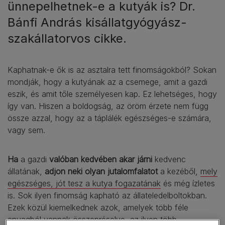
ünnepelhetnek-e a kutyák is? Dr.
Bánfi András kisállatgyógyász-
szakállatorvos cikke.
Kaphatnak-e ők is az asztalra tett finomságokból? Sokan
mondják, hogy a kutyának az a csemege, amit a gazdi
eszik, és amit tőle személyesen kap. Ez lehetséges, hogy
így van. Hiszen a boldogság, az öröm érzete nem függ
össze azzal, hogy az a táplálék egészséges-e számára,
vagy sem.
Ha
a gazdi
valóban kedvében akar járni
kedvenc
állatának,
adjon neki olyan jutalomfalatot
a kezéből,
mely
egészséges, jót tesz a kutya fogazatának
és még ízletes
is. Sok ilyen finomság kapható az állateledelboltokban.
Ezek közül kiemelkednek azok, amelyek több féle
anyagból vannak összepréselve, az ilyen több –