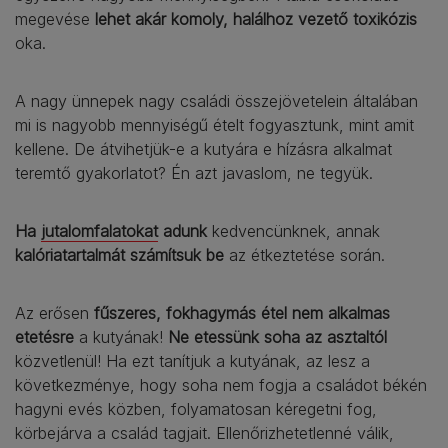
megevése
lehet akár komoly, halálhoz vezető toxikózis
oka.
A nagy ünnepek nagy családi összejövetelein általában
mi is nagyobb mennyiségű ételt fogyasztunk, mint amit
kellene. De átvihetjük-e a kutyára e hízásra alkalmat
teremtő gyakorlatot? Én azt javaslom, ne tegyük.
Ha
jutalomfalatokat
adunk
kedvencünknek, annak
kalóriatartalmát számítsuk be
az étkeztetése során.
Az erősen
fűszeres, fokhagymás étel nem alkalmas
etetésre
a kutyának!
Ne etessünk soha az asztaltól
közvetlenül! Ha ezt tanítjuk a kutyának, az lesz a
következménye, hogy soha nem fogja a családot békén
hagyni evés közben, folyamatosan kéregetni fog,
körbejárva a család tagjait. Ellenőrizhetetlenné válik,