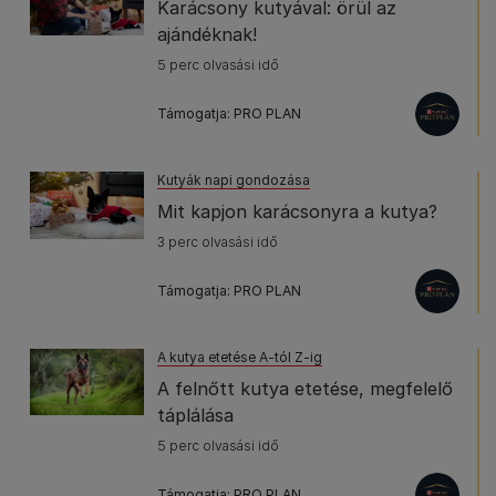
Karácsony kutyával: örül az
ajándéknak!
5 perc olvasási idő
Támogatja: PRO PLAN
Kutyák napi gondozása
Mit kapjon karácsonyra a kutya?
3 perc olvasási idő
Támogatja: PRO PLAN
A kutya etetése A-tól Z-ig
A felnőtt kutya etetése, megfelelő
táplálása
5 perc olvasási idő
Támogatja: PRO PLAN