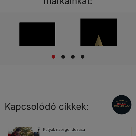
márkáinkat:
1
2
3
4
Kapcsolódó cikkek:
Kutyák napi gondozása