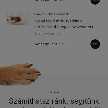
Gyakori kutyás kérdések
Így vészeld át kutyáddal a
petárdáktól hangos szilvesztert
2 perc olvasási idő
Támogatja: PRO PLAN
Hírlevél​
Számíthatsz ránk, segítünk