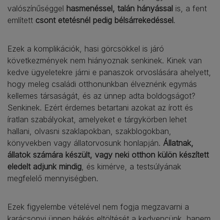
valószínűséggel
hasmenéssel, talán hányással
is, a fent
említett
csont etetésnél pedig bélsárrekedéssel
.
Ezek a komplikációk, hasi görcsökkel is járó
következmények nem hiányoznak senkinek. Kinek van
kedve ügyeletekre járni e panaszok orvoslására ahelyett,
hogy meleg családi otthonunkban élveznénk egymás
kellemes társaságát, és az ünnep adta boldogságot?
Senkinek. Ezért érdemes betartani azokat az írott és
íratlan szabályokat, amelyeket e tárgykörben lehet
hallani, olvasni szaklapokban, szakblogokban,
könyvekben vagy állatorvosunk honlapján.
Állatnak,
állatok számára készült, vagy neki otthon külön készített
eledelt adjunk mindig
, és kimérve, a testsúlyának
megfelelő mennyiségben.
Ezek figyelembe vételével nem fogja megzavarni a
karácsonyi ünnep békés eltöltését a kedvencünk, hanem