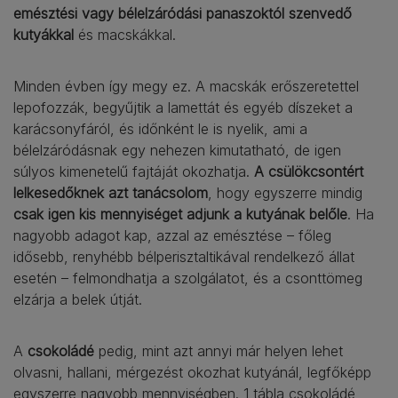
emésztési vagy bélelzáródási panaszoktól szenvedő
kutyákkal
és macskákkal.
Minden évben így megy ez. A macskák erőszeretettel
lepofozzák, begyűjtik a lamettát és egyéb díszeket a
karácsonyfáról, és időnként le is nyelik, ami a
bélelzáródásnak egy nehezen kimutatható, de igen
súlyos kimenetelű fajtáját okozhatja.
A csülökcsontért
lelkesedőknek azt tanácsolom
, hogy egyszerre mindig
csak igen kis mennyiséget adjunk a kutyának belőle
. Ha
nagyobb adagot kap, azzal az emésztése – főleg
idősebb, renyhébb bélperisztaltikával rendelkező állat
esetén – felmondhatja a szolgálatot, és a csonttömeg
elzárja a belek útját.
A
csokoládé
pedig, mint azt annyi már helyen lehet
olvasni, hallani, mérgezést okozhat kutyánál, legfőképp
egyszerre nagyobb mennyiségben. 1 tábla csokoládé