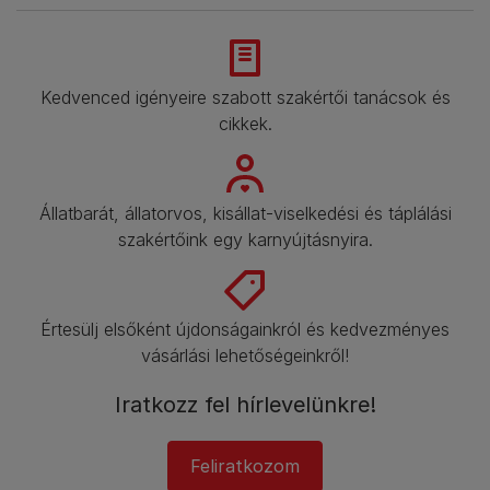
Kedvenced igényeire szabott szakértői tanácsok és
cikkek.​
Állatbarát, állatorvos, kisállat-viselkedési és táplálási
szakértőink egy karnyújtásnyira.​
Értesülj elsőként újdonságainkról és kedvezményes
vásárlási lehetőségeinkről!​
Iratkozz fel hírlevelünkre!​
Feliratkozom