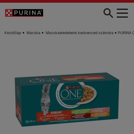
Skip to main content
Kezdőlap
Macska
Macskaeledeleink kedvenced számára
PURINA O