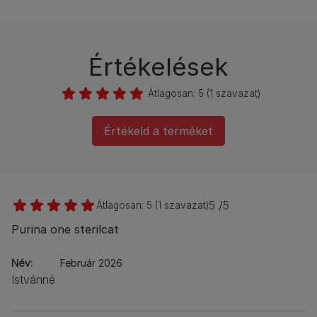
Értékelések
Átlagosan:
5
(
1
szavazat)
Értékeld a terméket
5 /5
Átlagosan:
5
(
1
szavazat)
Purina one sterilcat
Név
Február 2026
Istvánné