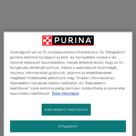
PURINA ONE nedves eledel macskáknak
PURINA ONE STERILCAT Mini Filé
Szükségünk van az Ön hozzájárulására a folytatáshoz. Az "Elfogadom"
szószban,
gombra kattintva hozzájárul az első- és harmadfeles cookie-k (és
hasonló eljárások) használatához, melyek lehetővé teszik, hogy az Ön
marhával/lazaccal/pulykával/csirkével
böngészési élményét javítsuk, mérjük a weboldalunk közönségét,
nedves macskaeledel
hasznos információkat gyűjtsünk, valamint az érdeklődésének
megfelelő hirdetéseket jelenítsünk meg. További információk az
Adatvédelmi Irányelvek oldalon találhatók. Az "Adatvédelmi
Átlagosan:
5
(
1
szavazat)
beállítások" linkre kattintva pedig bármikor módosíthatja a cookie-kkal
kapcsolatos beállításait.
Több információ
Elérhető kiszerelés
40x85g
Adatvédelmi beállítások
Súlykontroll a magas fehérjetartalomnak
köszönhetően.
Elfogadom
Minőségi marhával, lazaccal vagy pulykával a