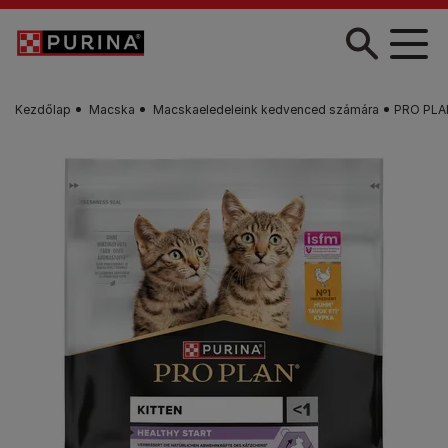
Skip to main content
Kezdőlap
Macska
Macskaeledeleink kedvenced számára
PRO PLAN