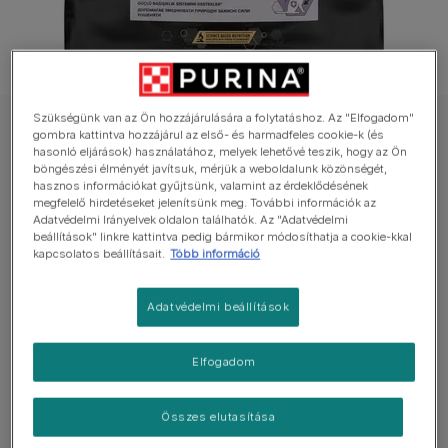
Szükségünk van az Ön hozzájárulására a folytatáshoz. Az "Elfogadom"
PRO PLAN száraz eledel macskáknak
gombra kattintva hozzájárul az első- és harmadfeles cookie-k (és
hasonló eljárások) használatához, melyek lehetővé teszik, hogy az Ön
PRO PLAN Healthy Start Kitten csirkében
böngészési élményét javítsuk, mérjük a weboldalunk közönségét,
gazdag száraz macskaeledel
hasznos információkat gyűjtsünk, valamint az érdeklődésének
megfelelő hirdetéseket jelenítsünk meg. További információk az
Adatvédelmi Irányelvek oldalon találhatók. Az "Adatvédelmi
Még nincs értékelés
beállítások" linkre kattintva pedig bármikor módosíthatja a cookie-kkal
kapcsolatos beállításait.
Több információ
Elérhető kiszerelés
400g
10kg
Adatvédelmi beállítások
Kolosztrum hozzáadásával készült, hogy növelje a
kölyökmacska immunválaszát akár 50%-kal.
Elfogadom
Támogatja a csontok és izmok egészséges
növekedését a magas fehérjetartalom és
Összes elutasítása
kiegyensúlyozott ásványianyagoknak köszönhetően.