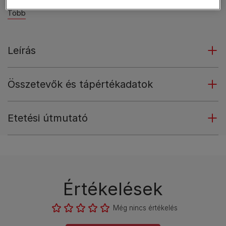
Több
Leírás
Összetevők és tápértékadatok
Etetési útmutató
Értékelések
Még nincs értékelés