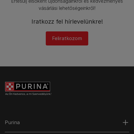
Értesülj elsőként újdonságainkról és kedvezményes
vásárlási lehetőségeinkről!​
Iratkozz fel hírlevelünkre!​
Feliratkozom
Purina