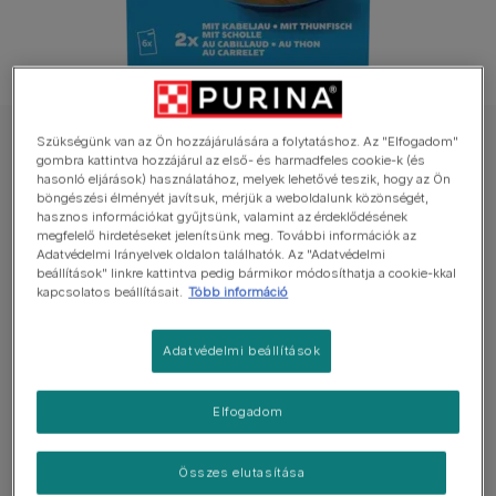
Szükségünk van az Ön hozzájárulására a folytatáshoz. Az "Elfogadom"
FELIX levesek macskáknak
gombra kattintva hozzájárul az első- és harmadfeles cookie-k (és
FELIX Soup Tender Strips nedves eledel
hasonló eljárások) használatához, melyek lehetővé teszik, hogy az Ön
böngészési élményét javítsuk, mérjük a weboldalunk közönségét,
felnőtt macskáknak halas válogatás
hasznos információkat gyűjtsünk, valamint az érdeklődésének
megfelelő hirdetéseket jelenítsünk meg. További információk az
Adatvédelmi Irányelvek oldalon találhatók. Az "Adatvédelmi
Még nincs értékelés
beállítások" linkre kattintva pedig bármikor módosíthatja a cookie-kkal
kapcsolatos beállításait.
Több információ
Elérhető kiszerelés
6×48g
Adatvédelmi beállítások
Ízletes kiegészítő eledel felnőtt macskáknak
étkezések előtt vagy között.
Elfogadom
Magas víztartalommal, mely hozzájárul macskád
megfelelő folyadékbeviteléhez.
Összes elutasítása