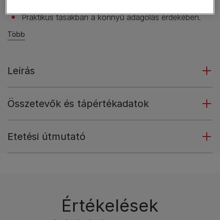
Különféle receptek minőségi összetevőkkel.
Praktikus tasakban a könnyű adagolás érdekében.
Több
Leírás
Összetevők és tápértékadatok
Etetési útmutató
Értékelések