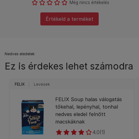
Még nincs értékelés
Értékeld a terméket
Nedves eledelek
Ez is érdekes lehet számodra
FELIX
Levesek
FELIX Soup halas válogatás
tőkehal, lepényhal, tonhal
nedves eledel felnőtt
macskáknak
4.0
(1)