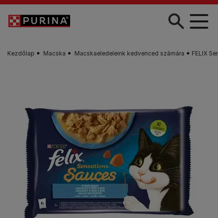
Skip to main content
Kezdőlap
Macska
Macskaeledeleink kedvenced számára
FELIX Se