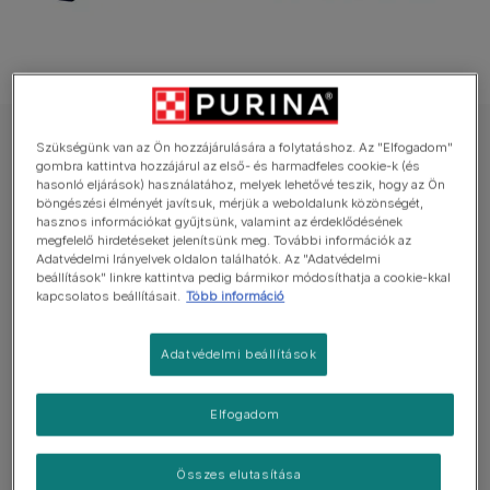
FELIX nedves eledel macskáknak
Szükségünk van az Ön hozzájárulására a folytatáshoz. Az "Elfogadom"
gombra kattintva hozzájárul az első- és harmadfeles cookie-k (és
FELIX Sensations Sauces halas válogatás
hasonló eljárások) használatához, melyek lehetővé teszik, hogy az Ön
szószban nedves eledel felnőtt macskáknak
böngészési élményét javítsuk, mérjük a weboldalunk közönségét,
hasznos információkat gyűjtsünk, valamint az érdeklődésének
megfelelő hirdetéseket jelenítsünk meg. További információk az
Még nincs értékelés
Adatvédelmi Irányelvek oldalon találhatók. Az "Adatvédelmi
beállítások" linkre kattintva pedig bármikor módosíthatja a cookie-kkal
kapcsolatos beállításait.
Több információ
Elérhető kiszerelés
4x85g
Adatvédelmi beállítások
100%-osan kielégíti cicád napi tápanyag
szükségleteit.
Elfogadom
Puha falatok és különböző ízű szószok nagyszerű
ízkombinációja.
Összes elutasítása