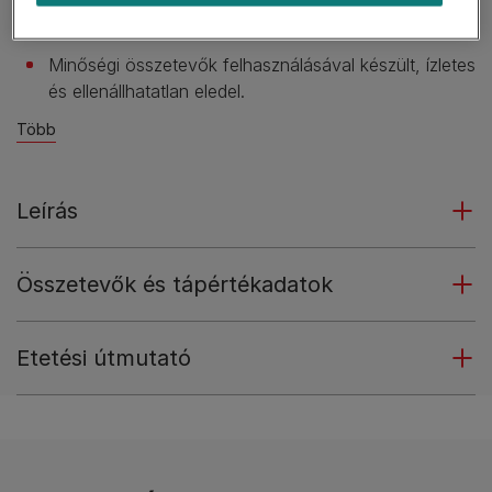
Fehérjével, vitaminokkal omega-6 zsírsavakkal cicád
egészséges, boldog életéért.
Minőségi összetevők felhasználásával készült, ízletes
és ellenállhatatlan eledel.
Több
Leírás
Összetevők és tápértékadatok
Etetési útmutató