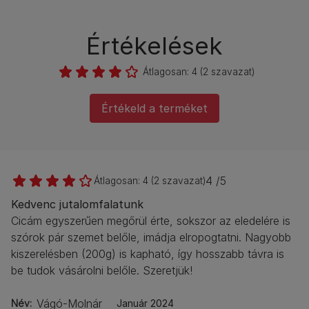
Értékelések
Átlagosan:
4
(
2
szavazat)
Értékeld a terméket
4 /5
Átlagosan:
4
(
2
szavazat)
Kedvenc jutalomfalatunk
Cicám egyszerűen megőrül érte, sokszor az eledelére is
szórok pár szemet belőle, imádja elropogtatni. Nagyobb
kiszerelésben (200g) is kapható, így hosszabb távra is
be tudok vásárolni belőle. Szeretjük!
Vágó-Molnár
Név
Január 2024