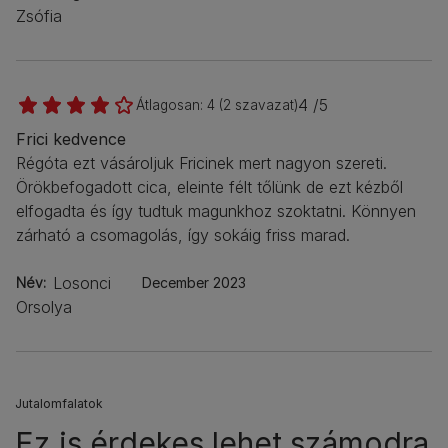
Zsófia
4 /5
Átlagosan:
4
(
2
szavazat)
Frici kedvence
Régóta ezt vásároljuk Fricinek mert nagyon szereti.
Örökbefogadott cica, eleinte félt tőlünk de ezt kézből
elfogadta és így tudtuk magunkhoz szoktatni. Könnyen
zárható a csomagolás, így sokáig friss marad.
Losonci
Név
December 2023
Orsolya
Jutalomfalatok
Ez is érdekes lehet számodra