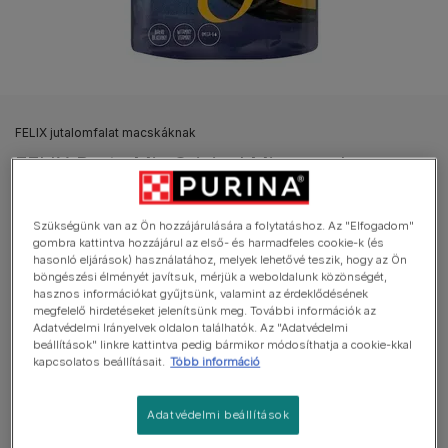
FELIX jutalomfalat macskáknak
FELIX Party Mix Original Mix macska
jutalomfalat
Szükségünk van az Ön hozzájárulására a folytatáshoz. Az "Elfogadom"
Átlagosan:
4
(
2
szavazat)
gombra kattintva hozzájárul az első- és harmadfeles cookie-k (és
hasonló eljárások) használatához, melyek lehetővé teszik, hogy az Ön
böngészési élményét javítsuk, mérjük a weboldalunk közönségét,
Elérhető kiszerelés
60g, 200g
hasznos információkat gyűjtsünk, valamint az érdeklődésének
megfelelő hirdetéseket jelenítsünk meg. További információk az
Adatvédelmi Irányelvek oldalon találhatók. Az "Adatvédelmi
Ellenállhatatlanul ízletes, színpompás, játékos formájú
beállítások" linkre kattintva pedig bármikor módosíthatja a cookie-kkal
jutalomfalat.
kapcsolatos beállításait.
Több információ
Fehérjével, vitaminokkal omega-6 zsírsavakkal cicád
egészséges, boldog életéért.
Adatvédelmi beállítások