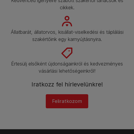
Kedvenced igényeire szabott szakértői tanácsok és
cikkek.​
Állatbarát, állatorvos, kisállat-viselkedési és táplálási
szakértőink egy karnyújtásnyira.​
Értesülj elsőként újdonságainkról és kedvezményes
vásárlási lehetőségeinkről!​
Iratkozz fel hírlevelünkre!​
Feliratkozom