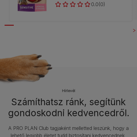
0.0
(0)
Hírlevél​
Számíthatsz ránk, segítünk
gondoskodni kedvencedről.
A PRO PLAN Club tagjaként melletted leszünk, hogy a
lehető legjobb életet tudd biztosítani kedvencednek,