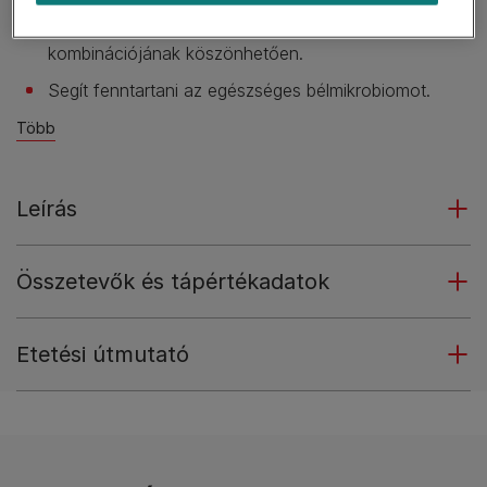
Segít fenntartani az erős immunrendszert az
antioxidánsok és a minőségi fehérjék különleges
kombinációjának köszönhetően.
Segít fenntartani az egészséges bélmikrobiomot.
Több
Leírás
Összetevők és tápértékadatok
Etetési útmutató