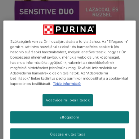
PURINA ONE száraz eledel kutyáknak
Szükségünk van az Ön hozzájárulására a folytatáshoz. Az "Elfogadom"
gombra kattintva hozzájárul az első- és harmadfeles cookie-k (és
PURINA ONE Mini Sensitive DUO lazaccal
hasonló eljárások) használatához, melyek lehetővé teszik, hogy az Ön
böngészési élményét javítsuk, mérjük a weboldalunk közönségét,
száraz eledel felnőtt kutyáknak
hasznos információkat gyűjtsünk, valamint az érdeklődésének
megfelelő hirdetéseket jelenítsünk meg. További információk az
Még nincs értékelés
Adatvédelmi Irányelvek oldalon találhatók. Az "Adatvédelmi
beállítások" linkre kattintva pedig bármikor módosíthatja a cookie-kkal
kapcsolatos beállításait.
Több információ
Elérhető kiszerelés
800g
Adatvédelmi beállítások
Segít javítani az érzékeny emésztőrendszer
egészségét.
Elfogadom
Érzékeny bőr esetén is adható: segít támogatni az
egészséges bőrt és a ragyogó szőrzetet.
Összes elutasítása