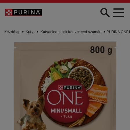
Skip to main content
Kezdőlap
Kutya
Kutyaeledeleink kedvenced számára
PURINA ONE Mi