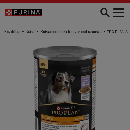
Skip to main content
Kezdőlap
Kutya
Kutyaeledeleink kedvenced számára
PRO PLAN All