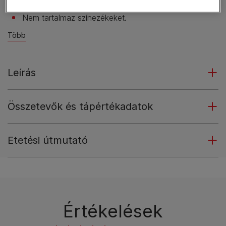
Fajtától és mérettől függetlenül adható.
Nem tartalmaz színezékeket.
Több
Leírás
Összetevők és tápértékadatok
Etetési útmutató
Értékelések