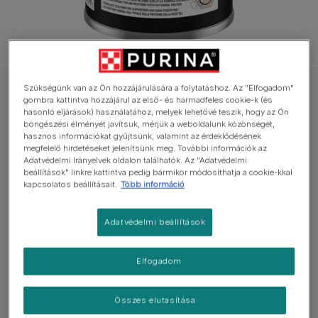
Szükségünk van az Ön hozzájárulására a folytatáshoz. Az "Elfogadom"
PRO PLAN nedves eledel kutyáknak
gombra kattintva hozzájárul az első- és harmadfeles cookie-k (és
hasonló eljárások) használatához, melyek lehetővé teszik, hogy az Ön
PRO PLAN All size Adult pulykában gazdag
böngészési élményét javítsuk, mérjük a weboldalunk közönségét,
nedves kutyaeledel aszpikban
hasznos információkat gyűjtsünk, valamint az érdeklődésének
megfelelő hirdetéseket jelenítsünk meg. További információk az
Adatvédelmi Irányelvek oldalon találhatók. Az "Adatvédelmi
Még nincs értékelés
beállítások" linkre kattintva pedig bármikor módosíthatja a cookie-kkal
kapcsolatos beállításait.
Több információ
Elérhető kiszerelés
400g
Adatvédelmi beállítások
92% állati eredetű fehérje (a receptúra teljes
fehérjetartalmából).
Elfogadom
Receptúrája rostot tartalmaz, amely támogatja az
egészséges emésztést.
Összes elutasítása