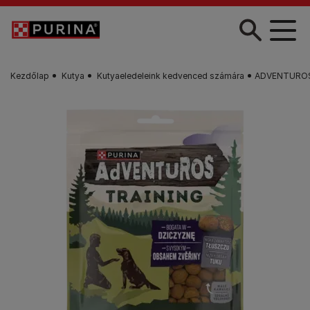
Skip to main content
Kezdőlap
Kutya
Kutyaeledeleink kedvenced számára
ADVENTUROS T