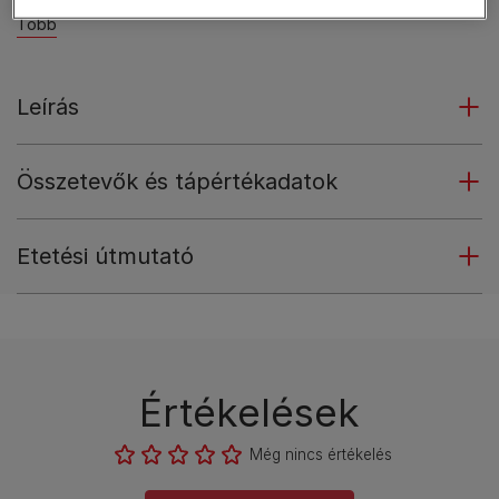
Több
Leírás
Összetevők és tápértékadatok
Etetési útmutató
Értékelések
Még nincs értékelés