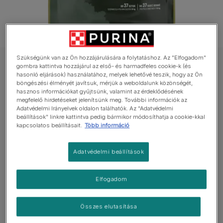
Szükségünk van az Ön hozzájárulására a folytatáshoz. Az "Elfogadom"
ADVENTUROS jutalomfalat kutyáknak
gombra kattintva hozzájárul az első- és harmadfeles cookie-k (és
hasonló eljárások) használatához, melyek lehetővé teszik, hogy az Ön
ADVENTUROS Training szarvas ízű kutya
böngészési élményét javítsuk, mérjük a weboldalunk közönségét,
hasznos információkat gyűjtsünk, valamint az érdeklődésének
jutalomfalat
megfelelő hirdetéseket jelenítsünk meg. További információk az
Adatvédelmi Irányelvek oldalon találhatók. Az "Adatvédelmi
Még nincs értékelés
beállítások" linkre kattintva pedig bármikor módosíthatja a cookie-kkal
kapcsolatos beállításait.
Több információ
Elérhető kiszerelés
115g
Adatvédelmi beállítások
Szarvasban gazdag.
Elfogadom
Alacsony zsírtartalom.
Mérettől függetlenül minden kutyának adható.
Összes elutasítása
Nem tartalmaz hozzáadott színezékeket.